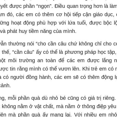
uyết được phần “ngọn”. Điều quan trọng hơn là là
âm đó, các em có thêm cơ hội tiếp cận giáo dục,
ững hoạt động phù hợp với lứa tuổi, được bộc l
và phát huy tiềm năng của mình.
ẫn thường nói “cho cần câu chứ không chỉ cho c
 thế, “cần câu” ấy có thể là phương pháp học tập,
một môi trường an toàn để các em được lắng 
được tin rằng mình có thể vươn lên. Khi trẻ em có n
 có người đồng hành, các em sẽ có thêm động l
cảnh.
ng, mỗi phần quà dù nhỏ bé cũng có giá trị riêng
ất không nằm ở vật chất, mà nằm ở thông điệp yê
iên mà phần quà ấy mang lại. Với nhiều em nh