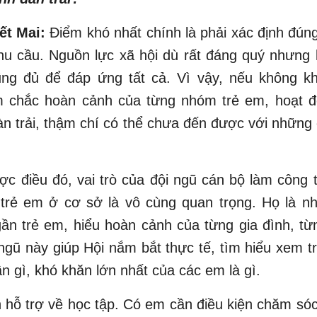
ết Mai:
Điểm khó nhất chính là phải xác định đún
hu cầu. Nguồn lực xã hội dù rất đáng quý nhưng 
ũng đủ để đáp ứng tất cả. Vì vậy, nếu không kh
 chắc hoàn cảnh của từng nhóm trẻ em, hoạt đ
dàn trải, thậm chí có thể chưa đến được với những
c điều đó, vai trò của đội ngũ cán bộ làm công 
trẻ em ở cơ sở là vô cùng quan trọng. Họ là n
ần trẻ em, hiểu hoàn cảnh của từng gia đình, từ
ngũ này giúp Hội nắm bắt thực tế, tìm hiểu xem 
cần gì, khó khăn lớn nhất của các em là gì.
hỗ trợ về học tập. Có em cần điều kiện chăm só