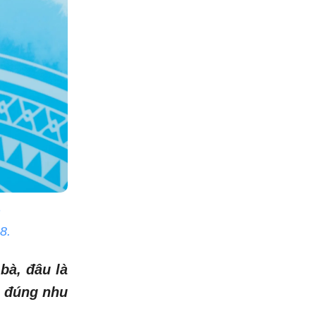
m
8.
bà, đâu là
, đúng nhu