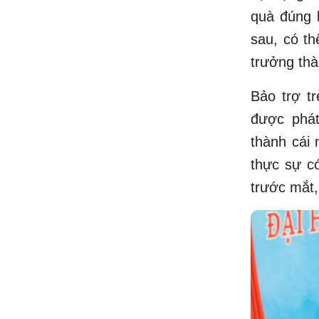
quà đúng 
sau, có t
trưởng thà
Bảo trợ t
được phát
thành cái 
thực sự c
trước mắt,