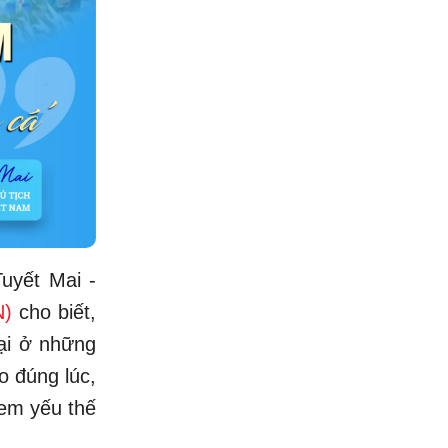
uyết Mai -
N)
cho biết,
lại ở những
o đúng lúc,
 em yếu thế