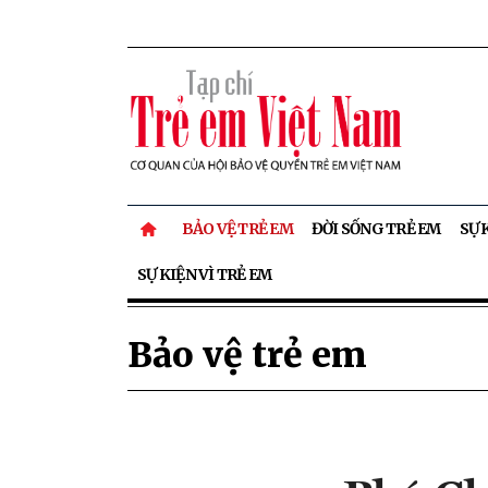
BẢO VỆ TRẺ EM
ĐỜI SỐNG TRẺ EM
SỰ 
SỰ KIỆN VÌ TRẺ EM
Bảo vệ trẻ em