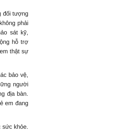
g đối tượng
không phải
ảo sát kỹ,
ộng hỗ trợ
 em thật sự
tác bảo vệ,
hững người
ng địa bàn.
trẻ em đang
c sức khỏe.