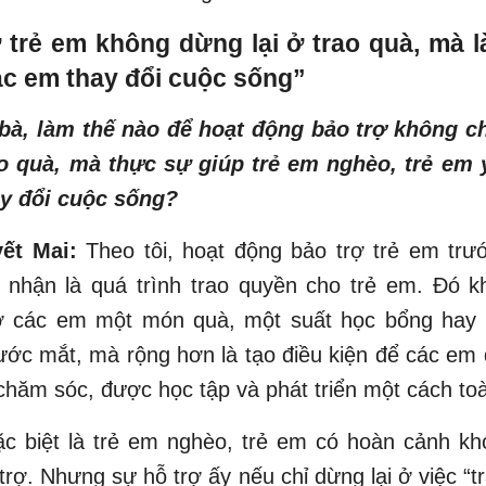
 trẻ em không dừng lại ở trao quà, mà l
ác em thay đổi cuộc sống”
bà, làm thế nào để hoạt động bảo trợ không ch
ao quà, mà thực sự giúp trẻ em nghèo, trẻ em 
ay đổi cuộc sống?
ết Mai:
Theo tôi, hoạt động bảo trợ trẻ em trướ
 nhận là quá trình trao quyền cho trẻ em. Đó kh
rợ các em một món quà, một suất học bổng hay
rước mắt, mà rộng hơn là tạo điều kiện để các e
chăm sóc, được học tập và phát triển một cách toà
c biệt là trẻ em nghèo, trẻ em có hoàn cảnh kh
trợ. Nhưng sự hỗ trợ ấy nếu chỉ dừng lại ở việc “tr