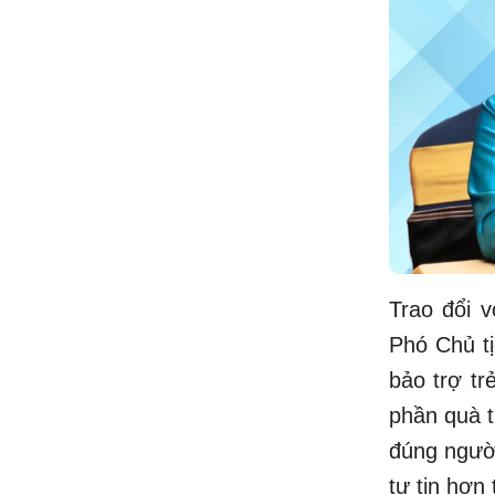
Trao đổi 
Phó Chủ t
bảo trợ tr
phần quà t
đúng người
tự tin hơn