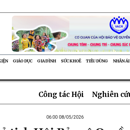
KIỆN
GIÁO DỤC
GIA ĐÌNH
SỨC KHOẺ
TIÊU DÙNG
NHÂN ÁI
Công tác Hội
Nghiên cứu
06:00 08/05/2026