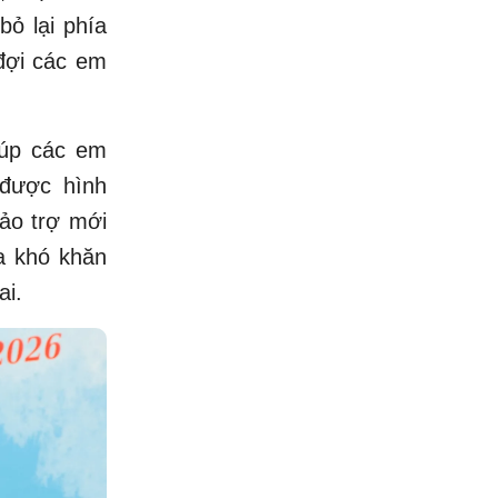
ỏ lại phía
đợi các em
iúp các em
 được hình
bảo trợ mới
a khó khăn
ai.