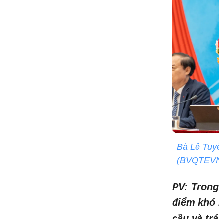
Bà Lê Tuyế
(BVQTEVN) 
PV: Trong
điểm khó 
cầu và trá