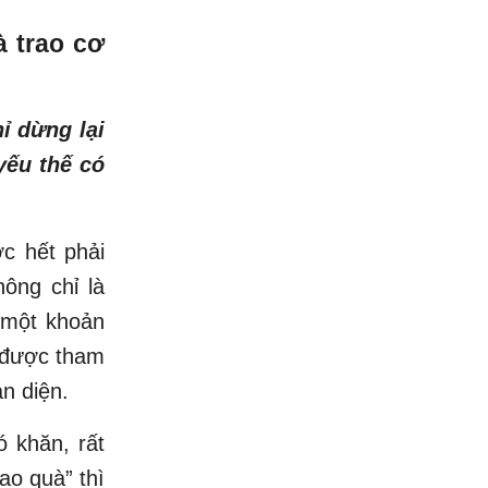
à trao cơ
ỉ dừng lại
yếu thế có
c hết phải
ông chỉ là
 một khoản
m được tham
n diện.
ó khăn, rất
ao quà” thì