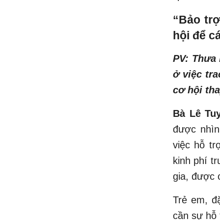
“Bảo trợ
hội để c
PV: Thưa 
ở việc tr
cơ hội th
Bà Lê Tuy
được nhìn
việc hỗ t
kinh phí t
gia, được 
Trẻ em, đặ
cần sự hỗ 