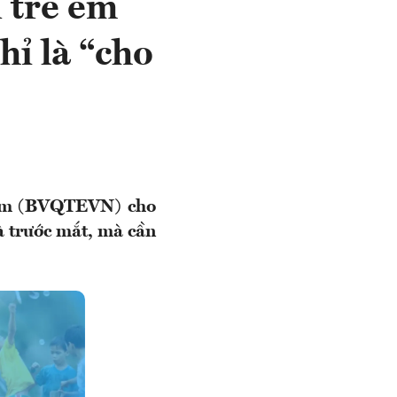
 trẻ em
hỉ là “cho
Nam (BVQTEVN) cho
à trước mắt, mà cần
.