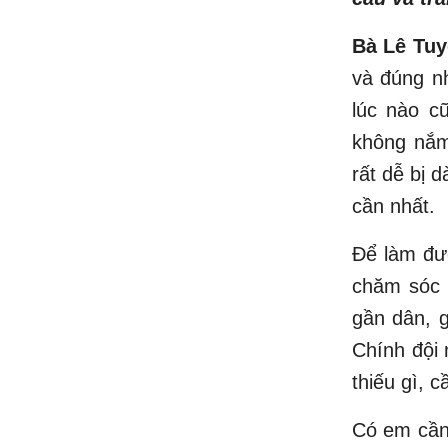
Bà Lê Tuy
và đúng n
lúc nào c
không nắm
rất dễ bị 
cần nhất.
Để làm đượ
chăm sóc 
gần dân, g
Chính đội 
thiếu gì, 
Có em cần 