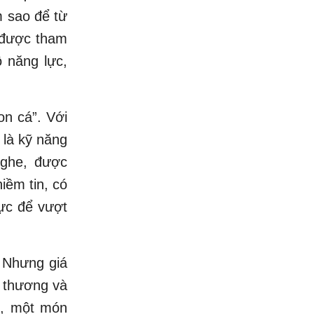
m sao để từ
 được tham
ộ năng lực,
on cá”. Với
 là kỹ năng
nghe, được
iềm tin, có
ực để vượt
. Nhưng giá
u thương và
ỏ, một món