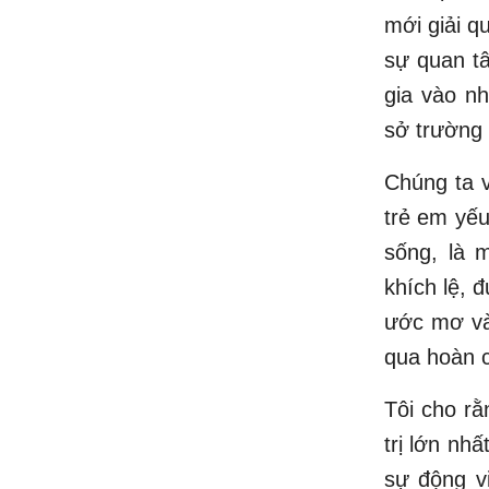
mới giải q
sự quan t
gia vào nh
sở trường 
Chúng ta v
trẻ em yếu
sống, là 
khích lệ, 
ước mơ và
qua hoàn 
Tôi cho rằ
trị lớn nh
sự động v