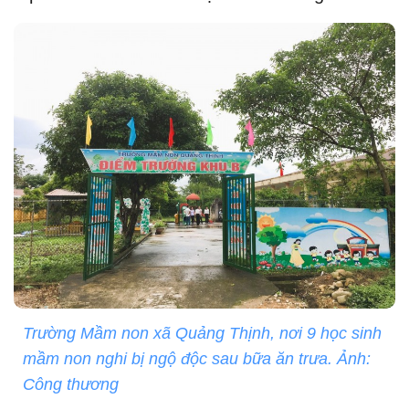
Trường Mầm non xã Quảng Thịnh, nơi 9 học sinh
mầm non nghi bị ngộ độc sau bữa ăn trưa. Ảnh:
Công thương