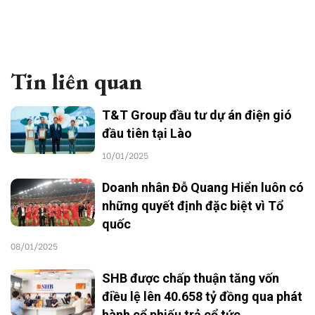
Tin liên quan
T&T Group đầu tư dự án điện gió
đầu tiên tại Lào
10/01/2025
Doanh nhân Đỗ Quang Hiển luôn có
những quyết định đặc biệt vì Tổ
quốc
08/01/2025
SHB được chấp thuận tăng vốn
điều lệ lên 40.658 tỷ đồng qua phát
hành cổ phiếu trả cổ tức