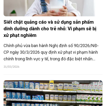
Siết chặt quảng cáo và sử dụng sản phẩm
dinh dưỡng dành cho trẻ nhỏ: Vi phạm sẽ bị
xử phạt nghiêm
Chính phủ vừa ban hành Nghị định số 90/2026/NĐ-
CP ngày 30/3/2026 quy định xử phạt vi phạm hành
chính trong lĩnh vực y tế, trong đó đặc biệt nhấn
mạnh các hành vi vi phạm liên quan đến kinh doanh
31/03/2026
và sử dụng sản phẩm dinh dưỡng dành cho trẻ nhỏ.