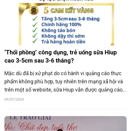
‘Thổi phồng’ công dụng, trẻ uống sữa Hiup
cao 3-5cm sau 3-6 tháng?
Mặc dù đã bị xử phạt do có hành vi quảng cáo thực
phẩm không phù hợp, tuy nhiên trên mạng xã hội và
trên một số website, sữa Hiup vẫn được quảng cáo
‘thổi phồng’, sẽ tăng 3-5cm chiều cao sau 3-6 tháng.
09/07/2024