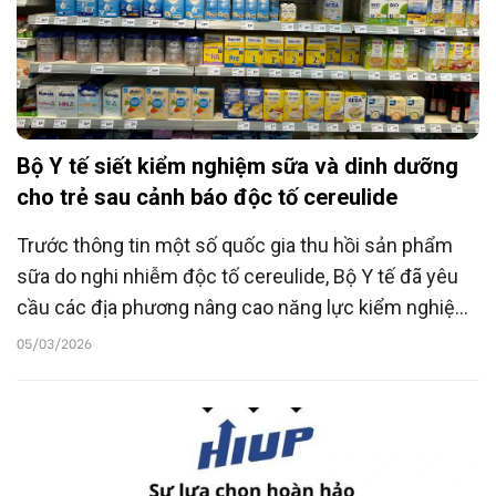
Bộ Y tế siết kiểm nghiệm sữa và dinh dưỡng
cho trẻ sau cảnh báo độc tố cereulide
Trước thông tin một số quốc gia thu hồi sản phẩm
sữa do nghi nhiễm độc tố cereulide, Bộ Y tế đã yêu
cầu các địa phương nâng cao năng lực kiểm nghiệm
và tăng cường giám sát chặt chẽ các sản phẩm sữa,
05/03/2026
dinh dưỡng, đặc biệt là nhóm dành cho trẻ nhỏ.