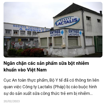
Ngăn chặn các sản phẩm sữa bột nhiễm
khuẩn vào Việt Nam
Cục An toàn thực phẩm, Bộ Y tế đã có thông tin liên
quan việc Công ty Lactalis (Pháp) bị cáo buộc hình
sự do sản xuất sữa công thức trẻ em bị nhiễm
Salmonella. Trước đó vào năm 2022, Cục cũng ghi
20/02/2023