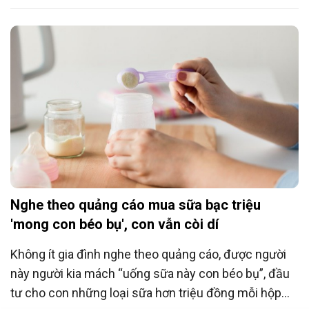
nhận vụ việc Công ty Abbott Việt Nam tự nguyện thu
hồi lô sản phẩm sữa bột Alimentum có cùng lô sản
xuất với các sản phẩm nghi nhiễm khuẩn.
Nghe theo quảng cáo mua sữa bạc triệu
'mong con béo bụ', con vẫn còi dí
Không ít gia đình nghe theo quảng cáo, được người
này người kia mách “uống sữa này con béo bụ”, đầu
tư cho con những loại sữa hơn triệu đồng mỗi hộp