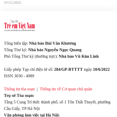
nhưng trẻ uống không hợp, bị đi ngoài, sụt cân.
29/11/2022
Tổng biên tập:
Nhà báo Bùi Văn Khương
Tổng Thư ký:
Nhà báo Nguyễn Ngọc Quang
Phó Tổng Thư ký (thường trực):
Nhà báo Vũ Kim Linh
Giấy phép Tạp chí điện tử số:
284/GP-BTTTT
ngày
10/6/2022
ISSN 3030 - 4989
Thông tin tòa soạn
|
Thông tin về Cơ quan chủ quản
Trụ sở Tòa soạn:
Tầng 5 Cung Trí thức thành phố, số 1 Tôn Thất Thuyết, phường
Cầu Giấy, TP Hà Nội
Văn phòng làm việc tại Hà Nội: