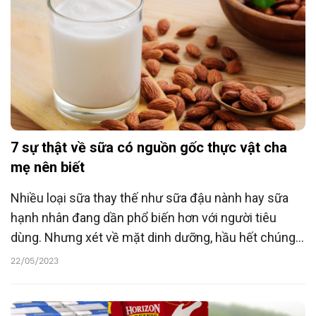
7 sự thật về sữa có nguồn gốc thực vật cha
mẹ nên biết
Nhiều loại sữa thay thế như sữa đậu nành hay sữa
hạnh nhân đang dần phổ biến hơn với người tiêu
dùng. Nhưng xét về mặt dinh dưỡng, hầu hết chúng
không tương xứng với sữa bò. Gần đây, Cục quản lý
22/05/2023
Thực phẩm và Dược phẩm Hoa Kỳ (FDA) đã ban hành
dự thảo mới cho các loại sữa có nguồn gốc thực vật