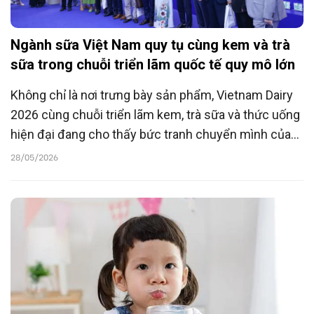
Ngành sữa Việt Nam quy tụ cùng kem và trà
sữa trong chuỗi triển lãm quốc tế quy mô lớn
Không chỉ là nơi trưng bày sản phẩm, Vietnam Dairy
2026 cùng chuỗi triển lãm kem, trà sữa và thức uống
hiện đại đang cho thấy bức tranh chuyển mình của
ngành sữa Việt Nam - từ mở rộng hệ sinh thái tiêu
28/05/2026
dùng đến cuộc đua công nghệ, truy xuất nguồn gốc
và phát triển bền vững trong bối cảnh thị trường
bước vào giai đoạn tăng trưởng mới.