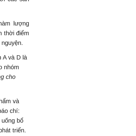
hàm lượng
n thời điểm
ự nguyện.
 A và D là
ào nhóm
ng cho
phẩm và
áo chí:
c uống bổ
hát triển.