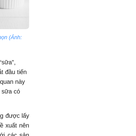
họn (Ảnh:
“sữa”,
t đầu tiến
 quan này
 sữa có
ng được lấy
đề xuất nên
ới các sản