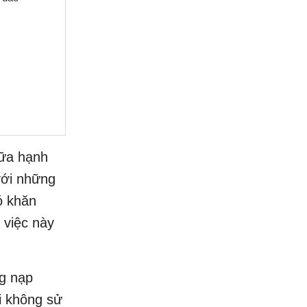
sữa hạnh
 với những
ó khăn
 việc này
ng nạp
ại không sử