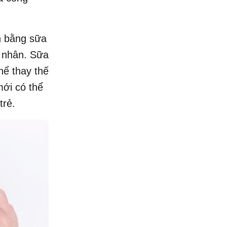
h bằng sữa
 nhân. Sữa
hể thay thế
mới có thể
trẻ.