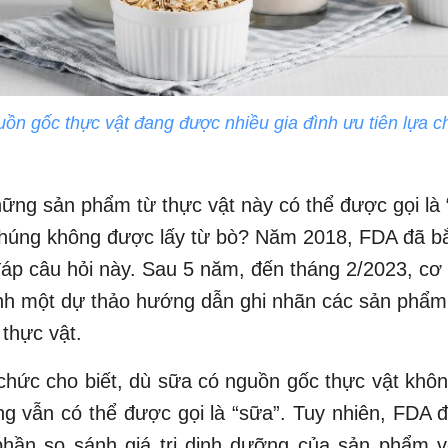
ồn gốc thực vật đang được nhiều gia đình ưu tiên lựa c
hững sản phẩm từ thực vật này có thể được gọi là 
chúng không được lấy từ bò? Năm 2018, FDA đã bắ
đáp câu hỏi này. Sau 5 năm, đến tháng 2/2023, cơ
nh một dự thảo hướng dẫn ghi nhãn các sản phẩm
thực vật.
hức cho biết, dù sữa có nguồn gốc thực vật khô
g vẫn có thể được gọi là “sữa”. Tuy nhiên, FDA 
phần so sánh giá trị dinh dưỡng của sản phẩm v