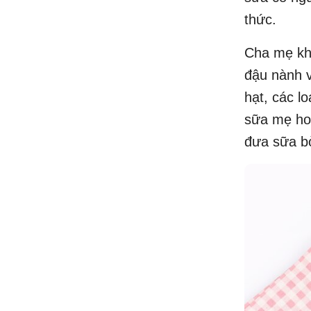
thức.
Cha mẹ kh
đậu nành 
hạt, các l
sữa mẹ hoặ
đưa sữa bò