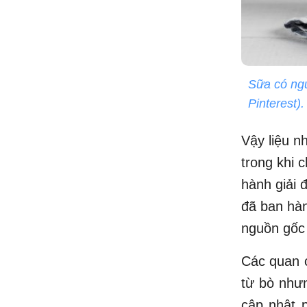
Sữa có ngu
Pinterest).
Vậy liệu n
trong khi 
hành giải 
đã ban hà
nguồn gốc 
Các quan c
từ bò nhưn
cập nhật 