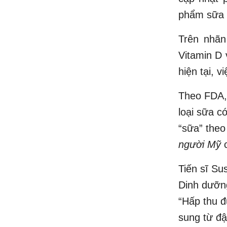
phẩm sữa 
Trên nhãn
Vitamin D 
hiện tại, 
Theo FDA, 
loại sữa c
“sữa” theo 
người Mỹ
c
Tiến sĩ S
Dinh dưỡn
“Hấp thu đ
sung từ đậ