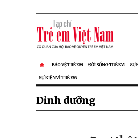
BẢO VỆ TRẺ EM
ĐỜI SỐNG TRẺ EM
SỰ 
SỰ KIỆN VÌ TRẺ EM
Dinh dưỡng