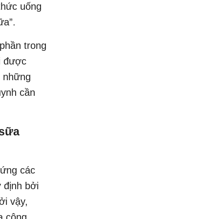
 thức uống
ữa”.
 phần trong
i được
ủ những
uynh cần
 sữa
 ứng các
 định bởi
ởi vậy,
a công