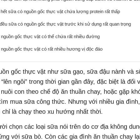
 hết sữa có nguồn gốc thực vật chứa lượng protein rất thấp
 đều sữa có nguồn gốc thực vật trước khi sử dụng rất quan trọng
 nguồn gốc thực vật có thể chứa rất nhiều đường
 nguồn gốc thực vật có rất nhiều hương vị độc đáo
uồn gốc thực vật như sữa gạo, sữa đậu nành và 
“lên ngôi” trong thời gian gần đây, đặc biệt là đối
nuôi con theo chế độ ăn thuần chay, hoặc gặp kh
 tìm mua sữa công thức. Nhưng với nhiều gia đình,
 chỉ là chạy theo xu hướng nhất thời.
ời chọn các loại sữa nói trên do cơ địa không du
 ứng với sữa bò. Còn các gia đình ăn thuần chay l