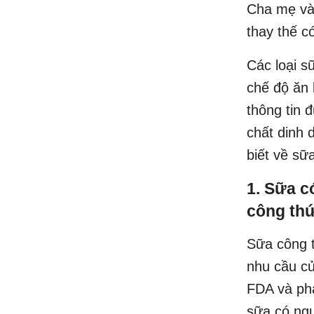
Cha mẹ và 
thay thế c
Các loại s
chế độ ăn 
thông tin
chất dinh 
biết về sữ
1. Sữa c
công thứ
Sữa công t
nhu cầu củ
FDA và phả
sữa có ngu