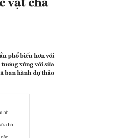
c vật cha
ần phổ biến hơn với
 tương xứng với sữa
ã ban hành dự thảo
sinh
sữa bò
i dào