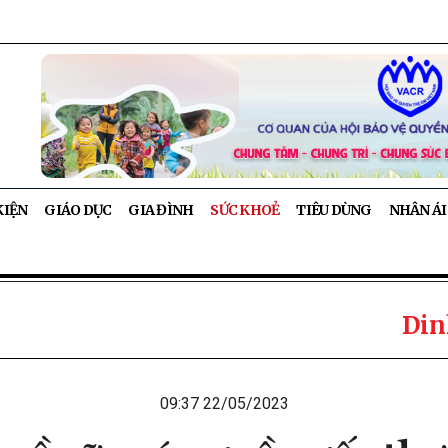
KIỆN
GIÁO DỤC
GIA ĐÌNH
SỨC KHOẺ
TIÊU DÙNG
NHÂN ÁI
Din
09:37 22/05/2023