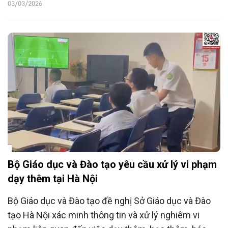
cử tri và nhân dân quan tâm, phản ánh, từ chi phí sinh
03/03/2026
hoạt, học thêm của học sinh đến tình hình an toàn
giao thông và giải quyết thủ tục hành chính sau sáp
nhập đơn vị hành chính.
Bộ Giáo dục và Đào tạo yêu cầu xử lý vi phạm
dạy thêm tại Hà Nội
Bộ Giáo dục và Đào tạo đề nghị Sở Giáo dục và Đào
tạo Hà Nội xác minh thông tin và xử lý nghiêm vi