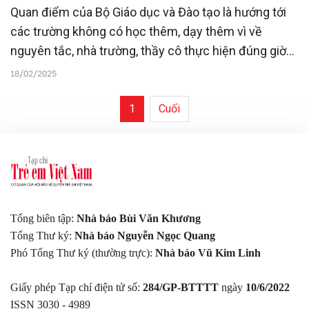
Quan điểm của Bộ Giáo dục và Đào tạo là hướng tới
các trường không có học thêm, dạy thêm vì về
nguyên tắc, nhà trường, thầy cô thực hiện đúng giờ
học theo quy định đã đảm bảo cho học sinh lượng
18/02/2025
kiến thức và đáp ứng yêu cầu cần đạt của Chương
trình giáo dục phổ thông 2018.
1
Cuối
Tổng biên tập:
Nhà báo Bùi Văn Khương
Tổng Thư ký:
Nhà báo Nguyễn Ngọc Quang
Phó Tổng Thư ký (thường trực):
Nhà báo Vũ Kim Linh
Giấy phép Tạp chí điện tử số:
284/GP-BTTTT
ngày
10/6/2022
ISSN 3030 - 4989