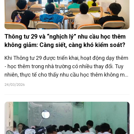
Thông tư 29 và “nghịch lý” nhu cầu học thêm
không giảm: Càng siết, càng khó kiểm soát?
Khi Thông tư 29 được triển khai, hoạt động dạy thêm
- học thêm trong nhà trường có nhiều thay đổi. Tuy
nhiên, thực tế cho thấy nhu cầu học thêm không mất
đi mà đang chuyển sang các hình thức khác, kéo
24/03/2026
theo nhiều hệ quả.