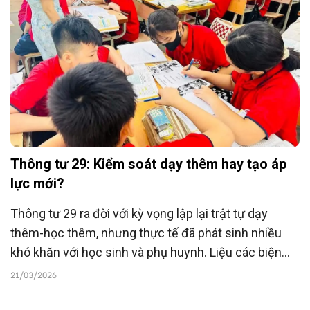
Thông tư 29: Kiểm soát dạy thêm hay tạo áp
lực mới?
Thông tư 29 ra đời với kỳ vọng lập lại trật tự dạy
thêm-học thêm, nhưng thực tế đã phát sinh nhiều
khó khăn với học sinh và phụ huynh. Liệu các biện
pháp hành chính có đủ sức tháo gỡ điểm nghẽn cố
21/03/2026
hữu của hệ thống giáo dục?