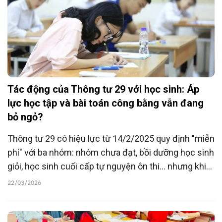
Tác động của Thông tư 29 với học sinh: Áp
lực học tập và bài toán công bằng vẫn đang
bỏ ngỏ?
Thông tư 29 có hiệu lực từ 14/2/2025 quy định "miễn
phí" với ba nhóm: nhóm chưa đạt, bồi dưỡng học sinh
giỏi, học sinh cuối cấp tự nguyện ôn thi... nhưng khi
áp dụng vào thực tế đã nảy sinh nhiều bất cập và liệu
22/03/2026
có suy giảm sự công bằng trong học tập?