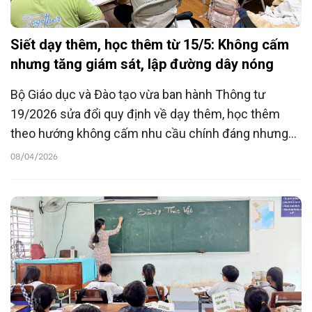
Siết dạy thêm, học thêm từ 15/5: Không cấm
nhưng tăng giám sát, lập đường dây nóng
Bộ Giáo dục và Đào tạo vừa ban hành Thông tư
19/2026 sửa đổi quy định về dạy thêm, học thêm
theo hướng không cấm nhu cầu chính đáng nhưng
siết kỷ cương, minh bạch hoạt động và thiết lập
08/04/2026
đường dây nóng tiếp nhận phản ánh ở tất cả các cấp
quản lý.