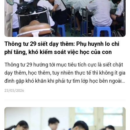
Thông tư 29 siết dạy thêm: Phụ huynh lo chi
phí tăng, khó kiểm soát việc học của con
Thông tư 29 hướng tới mục tiêu tích cực là siết chặt
dạy thêm, học thêm, tuy nhiên thực tế thì không ít gia
đình gặp khó khăn khi phải tự tìm lớp học bên ngoài
trường với chi phí cao và khó kiểm soát chất lượng.
23/03/2026