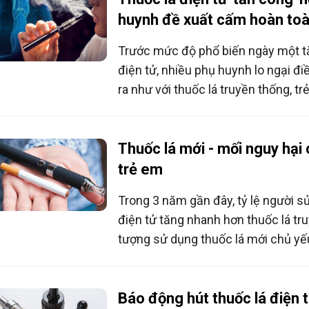
huynh đề xuất cấm hoàn to
Trước mức độ phổ biến ngày một tă
điện tử, nhiều phụ huynh lo ngại đi
ra như với thuốc lá truyền thống, tr
dàng mua và sử dụng bất chấp quy 
tuổi. Vì vậy, chính sách cấm là các
bảo vệ con trẻ khỏi trào lưu độc hại
Thuốc lá mới - mối nguy hại
trẻ em
Trong 3 năm gần đây, tỷ lệ người s
điện tử tăng nhanh hơn thuốc lá tru
tượng sử dụng thuốc lá mới chủ yếu 
biệt là học sinh. Theo Bộ Y tế, tại V
sinh từ lớp 8 - 12 sử dụng thuốc lá đ
lệ đó đối với học sinh từ lớp 10 - 12
Báo động hút thuốc lá điện t