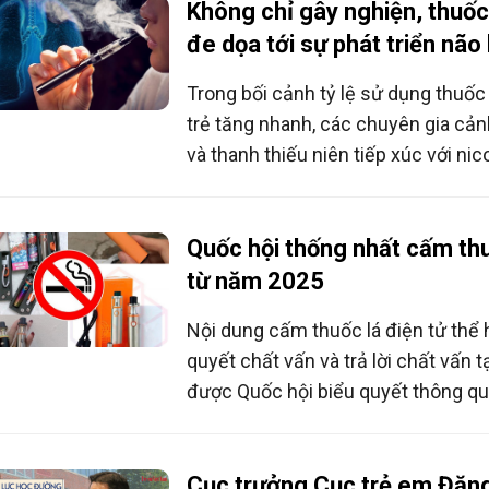
Không chỉ gây nghiện, thuốc 
đe dọa tới sự phát triển não
Trong bối cảnh tỷ lệ sử dụng thuốc l
trẻ tăng nhanh, các chuyên gia cản
và thanh thiếu niên tiếp xúc với nic
tổn hại nghiêm trọng đến sự phát tr
nhiễm kéo dài khiến trẻ suy giảm tr
năng tập trung và dễ gặp rối loạn l
Quốc hội thống nhất cấm thu
dài đến quá trình học tập và phát tr
từ năm 2025
Nội dung cấm thuốc lá điện tử thể 
quyết chất vấn và trả lời chất vấn t
được Quốc hội biểu quyết thông qu
Cục trưởng Cục trẻ em Đặn