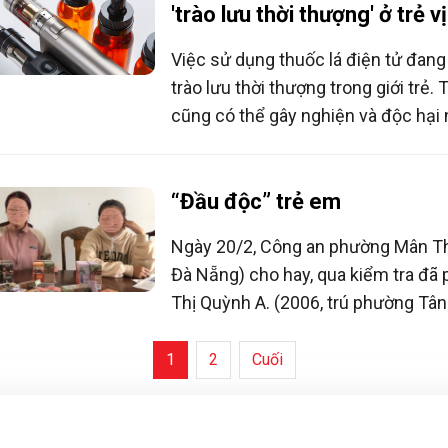
'trào lưu thời thượng' ở trẻ v
Việc sử dụng thuốc lá điện tử đang
trào lưu thời thượng trong giới trẻ. 
cũng có thể gây nghiện và độc hại 
truyền thống, nhưng vì thiếu hiểu 
sử dụng đang ngày càng gia tăng, đ
tuổi trẻ vị thành niên.
“Đầu độc” trẻ em
Ngày 20/2, Công an phường Mân Th
Đà Nẵng) cho hay, qua kiểm tra đã
Thị Quỳnh A. (2006, trú phường Tân
Thanh Khê, Đà Nẵng) và Trần Thị Min
phường Nại Hiên Đông, quận Sơn Tr
1
2
Cuối
doanh hàng hóa không rõ nguồn gốc