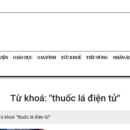
KIỆN
GIÁO DỤC
GIA ĐÌNH
SỨC KHOẺ
TIÊU DÙNG
NHÂN ÁI
Từ khoá: "thuốc lá điện tử"
Từ khoá: "thuốc lá điện tử"