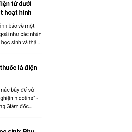
iện tử dưới
t hoạt hình
cảnh báo về một
ngoài như các nhân
à học sinh và thậm
huốc lá điện
 mắc bẫy để sử
nghiện nicotine" -
ng Giám đốc
học sinh: Phụ