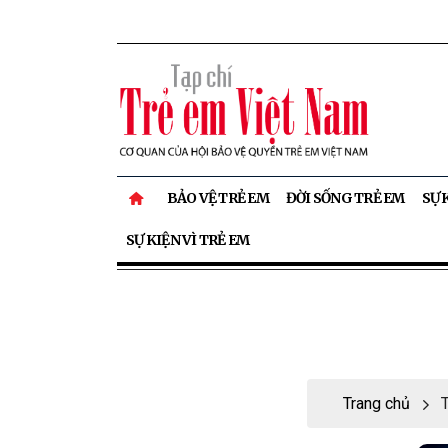
BẢO VỆ TRẺ EM
ĐỜI SỐNG TRẺ EM
SỰ 
SỰ KIỆN VÌ TRẺ EM
Trang chủ