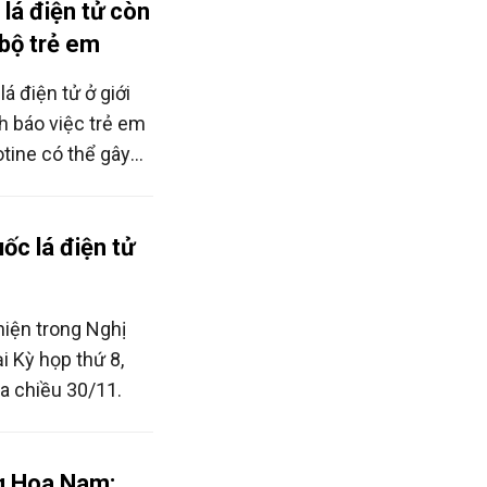
lá điện tử còn
 bộ trẻ em
á điện tử ở giới
h báo việc trẻ em
otine có thể gây
iển não bộ. Phơi
í nhớ, giảm khả
o âu, ảnh hưởng lâu
ốc lá điện tử
iển.
hiện trong Nghị
ại Kỳ họp thứ 8,
a chiều 30/11.
g Hoa Nam: