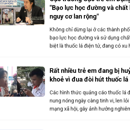
"Bạo lực học đường và chất 
nguy cơ lan rộng"
Không chỉ dừng lại ở các thành phố 
bạo lực học đường và sử dụng chất 
biệt là thuốc lá điện tử, đang có xu
đáng báo động ở các vùng nông thô
phát triển của mạng xã hội càng kh
phức tạp và khó kiểm soát hơn.
Rất nhiều trẻ em đang bị hu
khoẻ vì đua đòi hút thuốc lá
Các hình thức quảng cáo thuốc lá đi
nung nóng ngày càng tinh vi, len lỏ
mạng xã hội, gây ảnh hưởng nghiê
khoẻ của học sinh.