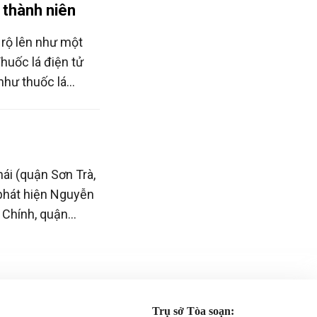
ị thành niên
 rộ lên như một
Thuốc lá điện tử
như thuốc lá
biết mà xu hướng
ặc biệt là ở độ
ái (quận Sơn Trà,
 phát hiện Nguyễn
 Chính, quận
h T. (2004, trú
à) có hành vi kinh
 xuất xứ.
Trụ sở Tòa soạn: