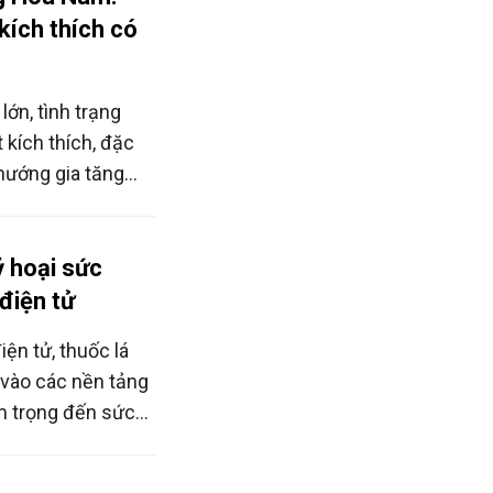
kích thích có
lớn, tình trạng
kích thích, đặc
 hướng gia tăng
n, miền núi. Sự
iến vấn đề trở nên
ỷ hoại sức
 điện tử
ện tử, thuốc lá
i vào các nền tảng
m trọng đến sức