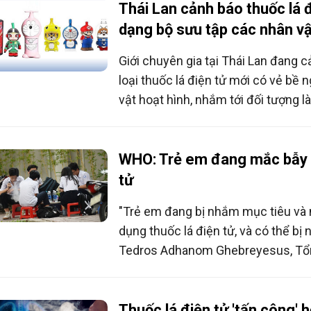
Thái Lan cảnh báo thuốc lá đ
dạng bộ sưu tập các nhân vậ
Giới chuyên gia tại Thái Lan đang 
loại thuốc lá điện tử mới có vẻ bề 
vật hoạt hình, nhắm tới đối tượng l
chí cả sinh viên đại học.
WHO: Trẻ em đang mắc bẫy t
tử
"Trẻ em đang bị nhắm mục tiêu và
dụng thuốc lá điện tử, và có thể bị 
Tedros Adhanom Ghebreyesus, Tổ
WHO, cho biết.
Thuốc lá điện tử 'tấn công' 