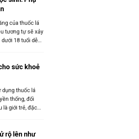
àn
ng của thuốc lá
ều tương tự sẽ xảy
ẻ dưới 18 tuổi dễ
định giới hạn độ
h hiệu quả nhất để
 mới nổi này.
 cho sức khoẻ
ử dụng thuốc lá
yền thống, đối
là giới trẻ, đặc
iệt Nam tỷ lệ học
iện tử là 8,36%, tỷ
 là 12,6%.
ử rộ lên như