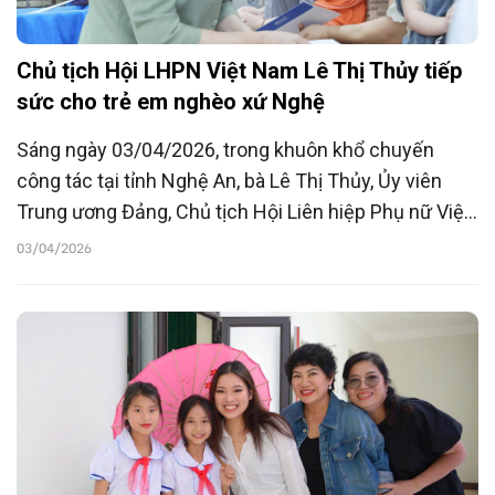
Chủ tịch Hội LHPN Việt Nam Lê Thị Thủy tiếp
sức cho trẻ em nghèo xứ Nghệ
Sáng ngày 03/04/2026, trong khuôn khổ chuyến
công tác tại tỉnh Nghệ An, bà Lê Thị Thủy, Ủy viên
Trung ương Đảng, Chủ tịch Hội Liên hiệp Phụ nữ Việt
Nam đã tới thăm hỏi, động viên và trao tặng nhiều
03/04/2026
phần quà ý nghĩa cho trẻ em có hoàn cảnh đặc biệt
khó khăn trên địa bàn tỉnh.