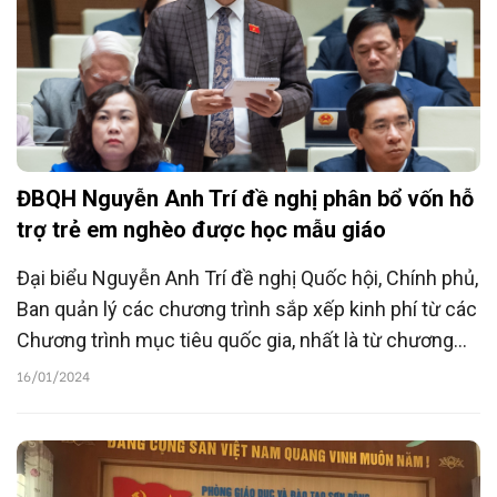
ĐBQH Nguyễn Anh Trí đề nghị phân bổ vốn hỗ
trợ trẻ em nghèo được học mẫu giáo
Đại biểu Nguyễn Anh Trí đề nghị Quốc hội, Chính phủ,
Ban quản lý các chương trình sắp xếp kinh phí từ các
Chương trình mục tiêu quốc gia, nhất là từ chương
trình giảm nghèo bền vững để hỗ trợ cho các cháu
16/01/2024
dưới 6 tuổi thuộc hộ gia đình nghèo được học mẫu
giáo và nhà trẻ.