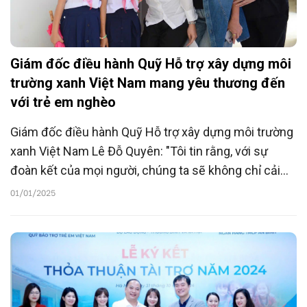
Giám đốc điều hành Quỹ Hỗ trợ xây dựng môi
trường xanh Việt Nam mang yêu thương đến
với trẻ em nghèo
Giám đốc điều hành Quỹ Hỗ trợ xây dựng môi trường
xanh Việt Nam Lê Đỗ Quyên: "Tôi tin rằng, với sự
đoàn kết của mọi người, chúng ta sẽ không chỉ cải
thiện cuộc sống cho những người nghèo đặc biệt là
01/01/2025
trẻ em, mà còn để lại một hành tinh xanh hạnh phúc
hơn cho thế hệ mai sau".