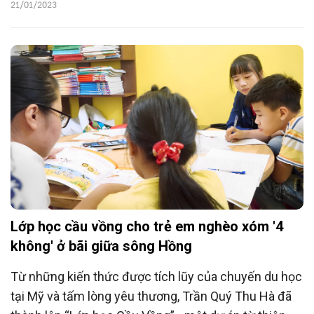
nguyên đán của các bạn trẻ thuộc Ban Liên lạc sinh
21/01/2023
viên Thanh Hóa Đại học Kiến trúc Hà Nội.
Lớp học cầu vồng cho trẻ em nghèo xóm '4
không' ở bãi giữa sông Hồng
Từ những kiến thức được tích lũy của chuyến du học
tại Mỹ và tấm lòng yêu thương, Trần Quý Thu Hà đã