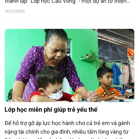
thành lập “Lớp học Cầu Vồng” - một dự án từ thiện
phi lợi nhuận nhằm lan tỏa tri thức, giúp đỡ những trẻ
14/11/2022
em kém may mắn.
Lớp học miễn phí giúp trẻ yếu thế
Để hỗ trợ gỡ áp lực học hành cho cả trẻ em và gánh
nặng tài chính cho gia đình, nhiều tấm lòng vàng từ