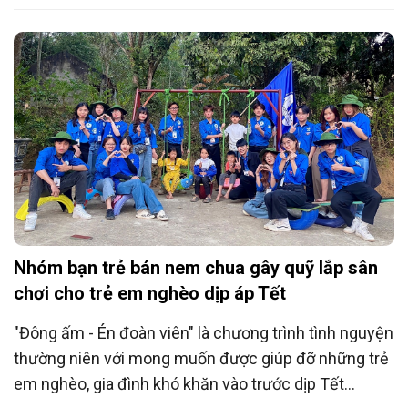
trong môi trường an toàn, lành mạnh và có điều kiện
phát triển toàn diện”, Chủ tịch Hội Bảo vệ quyền trẻ
em Việt Nam Nguyễn Thị Thanh Hòa khẳng định.
Nhóm bạn trẻ bán nem chua gây quỹ lắp sân
chơi cho trẻ em nghèo dịp áp Tết
"Đông ấm - Én đoàn viên" là chương trình tình nguyện
thường niên với mong muốn được giúp đỡ những trẻ
em nghèo, gia đình khó khăn vào trước dịp Tết