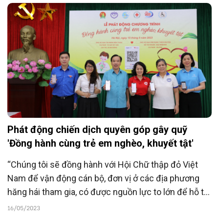
Phát động chiến dịch quyên góp gây quỹ
'Đồng hành cùng trẻ em nghèo, khuyết tật'
“Chúng tôi sẽ đồng hành với Hội Chữ thập đỏ Việt
Nam để vận động cán bộ, đơn vị ở các địa phương
hăng hái tham gia, có được nguồn lực to lớn để hỗ trợ
trẻ em nghèo, khuyết tật, giúp trẻ em được sống
16/05/2023