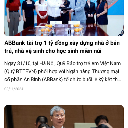
ABBank tài trợ 1 tỷ đồng xây dựng nhà ở bán
trú, nhà vệ sinh cho học sinh miền núi
Ngày 31/10, tại Hà Nội, Quỹ Bảo trợ trẻ em Việt Nam
(Quỹ BTTEVN) phối hợp với Ngân hàng Thương mại
cổ phần An Bình (ABBank) tổ chức buổi lễ ký kết thoả
thuận tài trợ xây dựng công trình nhà ở bán trú và
02/11/2024
công trình vệ sinh cho học sinh trường Tiểu học &
THCS Chiềng Ân, bản Nong Hoi Dưới, huyện Mường
La, tỉnh Sơn La với tổng kinh phí 1 tỷ đồng.