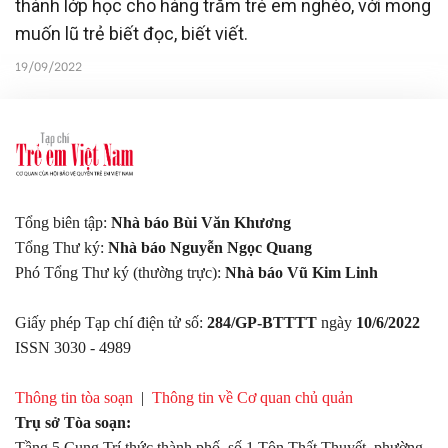
thành lớp học cho hàng trăm trẻ em nghèo, với mong
muốn lũ trẻ biết đọc, biết viết.
19/09/2022
Tổng biên tập:
Nhà báo Bùi Văn Khương
Tổng Thư ký:
Nhà báo Nguyễn Ngọc Quang
Phó Tổng Thư ký (thường trực):
Nhà báo Vũ Kim Linh
Giấy phép Tạp chí điện tử số:
284/GP-BTTTT
ngày
10/6/2022
ISSN 3030 - 4989
Thông tin tòa soạn
|
Thông tin về Cơ quan chủ quản
Trụ sở Tòa soạn:
Tầng 5 Cung Trí thức thành phố, số 1 Tôn Thất Thuyết, phường