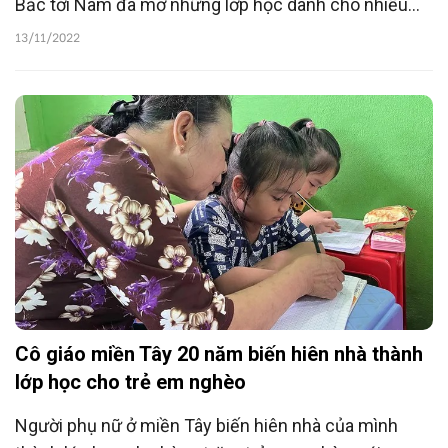
Bắc tới Nam đã mở những lớp học dành cho nhiều
đối tượng, giúp cho trẻ được giáo dục cả về kiến
13/11/2022
thức trên trường, văn hóa, nhân cách lẫn định hướng
con đường đi sau này.
Cô giáo miền Tây 20 năm biến hiên nhà thành
lớp học cho trẻ em nghèo
Người phụ nữ ở miền Tây biến hiên nhà của mình