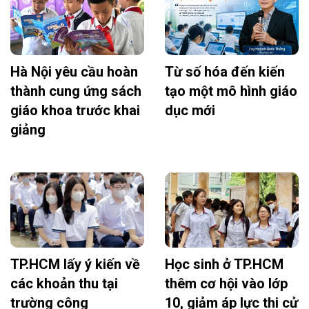
Hà Nội yêu cầu hoàn
Từ số hóa đến kiến
thành cung ứng sách
tạo một mô hình giáo
giáo khoa trước khai
dục mới
giảng
TP.HCM lấy ý kiến về
Học sinh ở TP.HCM
các khoản thu tại
thêm cơ hội vào lớp
trường công
10, giảm áp lực thi cử