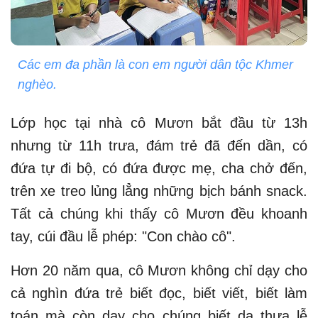
Các em đa phần là con em người dân tộc Khmer
nghèo.
Lớp học tại nhà cô Mươn bắt đầu từ 13h
nhưng từ 11h trưa, đám trẻ đã đến dần, có
đứa tự đi bộ, có đứa được mẹ, cha chở đến,
trên xe treo lủng lẳng những bịch bánh snack.
Tất cả chúng khi thấy cô Mươn đều khoanh
tay, cúi đầu lễ phép: "Con chào cô".
Hơn 20 năm qua, cô Mươn không chỉ dạy cho
cả nghìn đứa trẻ biết đọc, biết viết, biết làm
toán mà còn dạy cho chúng biết dạ thưa lễ