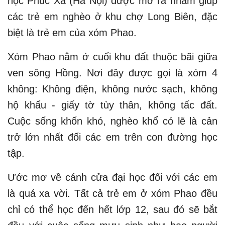
học Phúc Xá (Hà Nội) được mở ra nhằm giúp
các trẻ em nghèo ở khu chợ Long Biên, đặc
biệt là trẻ em của xóm Phao.
Xóm Phao nằm ở cuối khu đất thuộc bãi giữa
ven sông Hồng. Nơi đây được gọi là xóm 4
không: Không điện, không nước sạch, không
hộ khẩu - giấy tờ tùy thân, không tấc đất.
Cuộc sống khốn khó, nghèo khổ có lẽ là cản
trở lớn nhất đối các em trên con đường học
tập.
Ước mơ về cánh cửa đại học đối với các em
là quá xa vời. Tất cả trẻ em ở xóm Phao đều
chỉ có thể học đến hết lớp 12, sau đó sẽ bắt