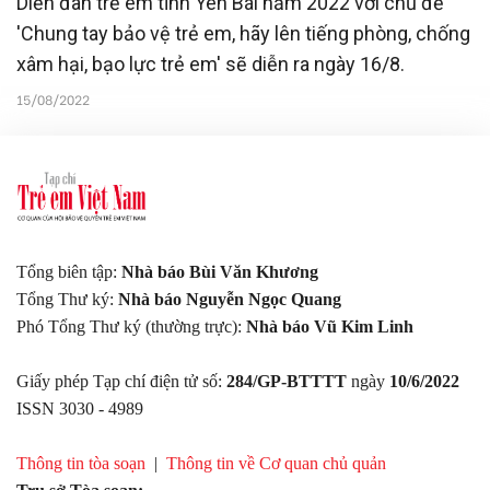
Diễn đàn trẻ em tỉnh Yên Bái năm 2022 với chủ đề
'Chung tay bảo vệ trẻ em, hãy lên tiếng phòng, chống
xâm hại, bạo lực trẻ em' sẽ diễn ra ngày 16/8.
15/08/2022
Tổng biên tập:
Nhà báo Bùi Văn Khương
Tổng Thư ký:
Nhà báo Nguyễn Ngọc Quang
Phó Tổng Thư ký (thường trực):
Nhà báo Vũ Kim Linh
Giấy phép Tạp chí điện tử số:
284/GP-BTTTT
ngày
10/6/2022
ISSN 3030 - 4989
Thông tin tòa soạn
|
Thông tin về Cơ quan chủ quản