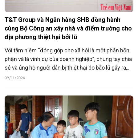
T&T Group và Ngân hàng SHB đồng hành
cùng Bộ Công an xây nhà và điểm trường cho
địa phương thiệt hại bởi lũ
Với tâm niệm “đóng góp cho xã hội là một phần bổn
phận và là vinh dự của doanh nghiệp”, chung tay chia
sẻ và ủng hộ người dân bị thiệt hại do bão lũ gây ra,
T&T Group và Ngân hàng SHB đã đồng hành cùng Bộ
09/11/2024
Công an trong chương trình triển khai xây dựng 150
căn nhà cho người dân và xây dựng 1 điểm trường
cho con em đồng bào miền núi.