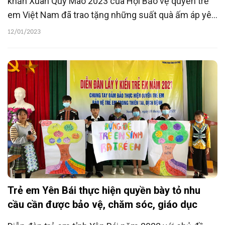
khăn Xuân Quý Mão 2023 của Hội Bảo vệ quyền trẻ
em Việt Nam đã trao tặng những suất quà ấm áp yêu
thương tới 50 em nhỏ tại thị xã Nghĩa Lộ, tỉnh Yên Bái.
12/01/2023
Trẻ em Yên Bái thực hiện quyền bày tỏ nhu
cầu cần được bảo vệ, chăm sóc, giáo dục