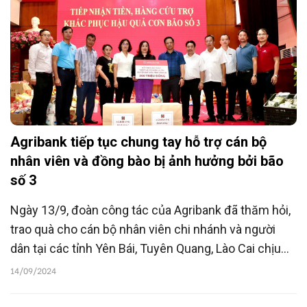
Agribank tiếp tục chung tay hỗ trợ cán bộ
nhân viên và đồng bào bị ảnh hưởng bởi bão
số 3
Ngày 13/9, đoàn công tác của Agribank đã thăm hỏi,
trao quà cho cán bộ nhân viên chi nhánh và người
dân tại các tỉnh Yên Bái, Tuyên Quang, Lào Cai chịu
ảnh hưởng nặng nề bởi hoàn lưu bão số 3.
14/09/2024