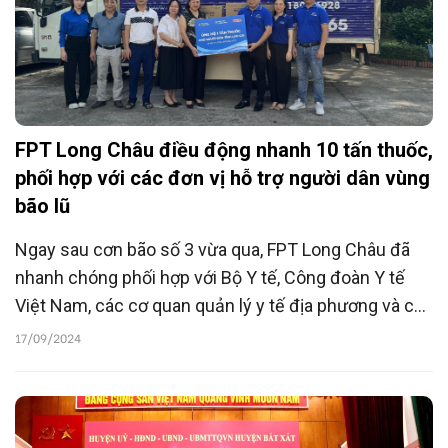
FPT Long Châu điều động nhanh 10 tấn thuốc,
phối hợp với các đơn vị hỗ trợ người dân vùng
bão lũ
Ngay sau cơn bão số 3 vừa qua, FPT Long Châu đã
nhanh chóng phối hợp với Bộ Y tế, Công đoàn Y tế
Việt Nam, các cơ quan quản lý y tế địa phương và các
cơ quan báo đài để thực hiện hỗ trợ ứng cứu sản
17/09/2024
phẩm chăm sóc sức khỏe thiết yếu cho người dân
vùng lũ.