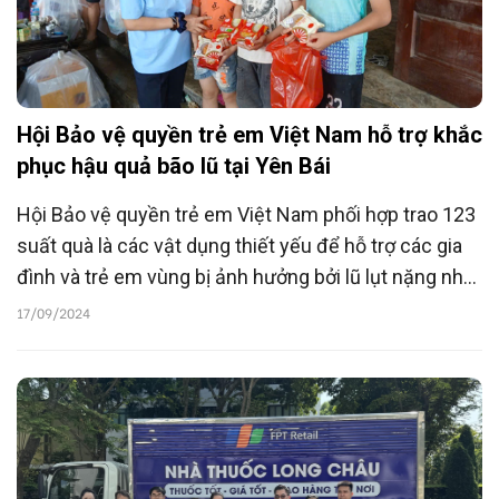
Hội Bảo vệ quyền trẻ em Việt Nam hỗ trợ khắc
phục hậu quả bão lũ tại Yên Bái
Hội Bảo vệ quyền trẻ em Việt Nam phối hợp trao 123
suất quà là các vật dụng thiết yếu để hỗ trợ các gia
đình và trẻ em vùng bị ảnh hưởng bởi lũ lụt nặng nhất
tỉnh Yên Bái sớm ổn định cuộc sống.
17/09/2024