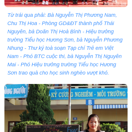
Từ trái qua phải: Bà Nguyễn Thị Phương Nam,
Chu Thị Hoa - Phòng GD&ĐT thành phố Thái
Nguyên, bà Doãn Thị Hoà Bình - Hiệu trưởng
trường Tiểu học Hương Sơn, bà Nguyễn Phương
Nhung - Thư ký toà soạn Tạp chí Trẻ em Việt
Nam - Phó BTC cuộc thi, bà Nguyễn Thị Nguyên
Mai - Phó Hiệu trưởng trường Tiểu học Hương
Sơn trao quà cho học sinh nghèo vượt khó.