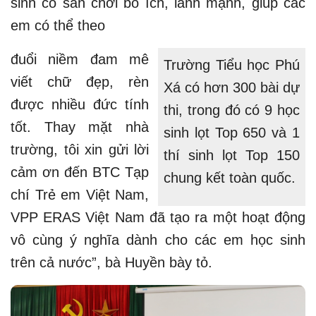
sinh có sân chơi bổ ích, lành mạnh, giúp các
em có thể theo
đuổi niềm đam mê
Trường Tiểu học Phú
viết chữ đẹp, rèn
Xá có hơn 300 bài dự
được nhiều đức tính
thi, trong đó có 9 học
tốt. Thay mặt nhà
sinh lọt Top 650 và 1
trường, tôi xin gửi lời
thí sinh lọt Top 150
cảm ơn đến BTC Tạp
chung kết toàn quốc.
chí Trẻ em Việt Nam,
VPP ERAS Việt Nam đã tạo ra một hoạt động
vô cùng ý nghĩa dành cho các em học sinh
trên cả nước”, bà Huyền bày tỏ.