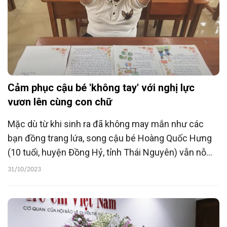
Cảm phục cậu bé 'không tay' với nghị lực
vươn lên cùng con chữ
Mặc dù từ khi sinh ra đã không may mắn như các
bạn đồng trang lứa, song cậu bé Hoàng Quốc Hưng
(10 tuổi, huyện Đồng Hỷ, tỉnh Thái Nguyên) vẫn nỗ
lực vượt qua khó khăn, mang tình yêu con chữ lan
31/10/2023
tỏa, truyền cảm hứng tới nhiều bạn nhỏ.