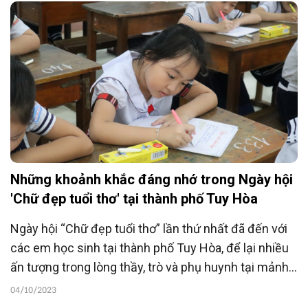
Những khoảnh khắc đáng nhớ trong Ngày hội
'Chữ đẹp tuổi thơ' tại thành phố Tuy Hòa
Ngày hội “Chữ đẹp tuổi thơ” lần thứ nhất đã đến với
các em học sinh tại thành phố Tuy Hòa, để lại nhiều
ấn tượng trong lòng thầy, trò và phụ huynh tại mảnh
đất giàu truyền thống hiếu học, phát triển mạnh
04/10/2023
phong trào "giữ vở sạch, rèn chữ đẹp" của tỉnh Phú