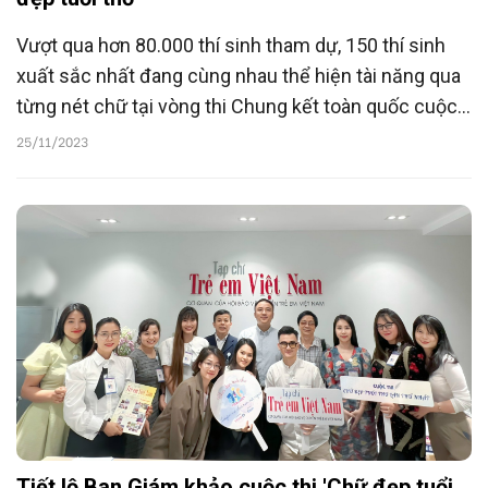
Vượt qua hơn 80.000 thí sinh tham dự, 150 thí sinh
xuất sắc nhất đang cùng nhau thể hiện tài năng qua
từng nét chữ tại vòng thi Chung kết toàn quốc cuộc
thi “Chữ đẹp tuổi thơ” để chọn ra các giải Nhất, Nhì,
25/11/2023
Ba, Tư.
Tiết lộ Ban Giám khảo cuộc thi 'Chữ đẹp tuổi