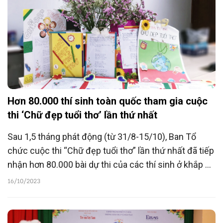
Hơn 80.000 thí sinh toàn quốc tham gia cuộc
thi ‘Chữ đẹp tuổi thơ’ lần thứ nhất
Sau 1,5 tháng phát động (từ 31/8-15/10), Ban Tổ
chức cuộc thi “Chữ đẹp tuổi thơ” lần thứ nhất đã tiếp
nhận hơn 80.000 bài dự thi của các thí sinh ở khắp 63
tỉnh thành trên cả nước.
16/10/2023