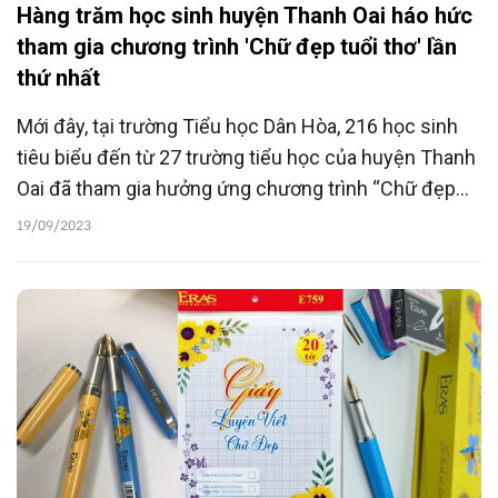
Hàng trăm học sinh huyện Thanh Oai háo hức
tham gia chương trình 'Chữ đẹp tuổi thơ' lần
thứ nhất
Mới đây, tại trường Tiểu học Dân Hòa, 216 học sinh
tiêu biểu đến từ 27 trường tiểu học của huyện Thanh
Oai đã tham gia hưởng ứng chương trình “Chữ đẹp
tuổi thơ” lần thứ nhất do Tạp chí Trẻ em Việt Nam -
19/09/2023
cơ quan ngôn luận của Hội Bảo vệ quyền trẻ em Việt
Nam phối hợp với ERAS Việt Nam phát động và tổ
chức với chủ đề “Luyện nét chữ, rèn nết người”.