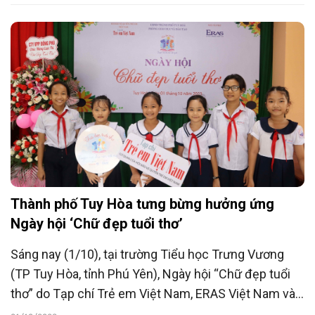
Yên.
Thành phố Tuy Hòa tưng bừng hưởng ứng
Ngày hội ‘Chữ đẹp tuổi thơ’
Sáng nay (1/10), tại trường Tiểu học Trưng Vương
(TP Tuy Hòa, tỉnh Phú Yên), Ngày hội “Chữ đẹp tuổi
thơ” do Tạp chí Trẻ em Việt Nam, ERAS Việt Nam và
Phòng GD-ĐT thành phố Tuy Hoà phối hợp tổ chức