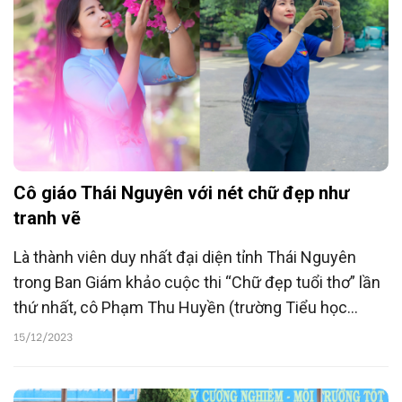
Cô giáo Thái Nguyên với nét chữ đẹp như
tranh vẽ
Là thành viên duy nhất đại diện tỉnh Thái Nguyên
trong Ban Giám khảo cuộc thi “Chữ đẹp tuổi thơ” lần
thứ nhất, cô Phạm Thu Huyền (trường Tiểu học
Hương Sơn, Thái Nguyên) luôn hạnh phúc khi lựa
15/12/2023
chọn theo đuổi sự nghiệp trồng người.