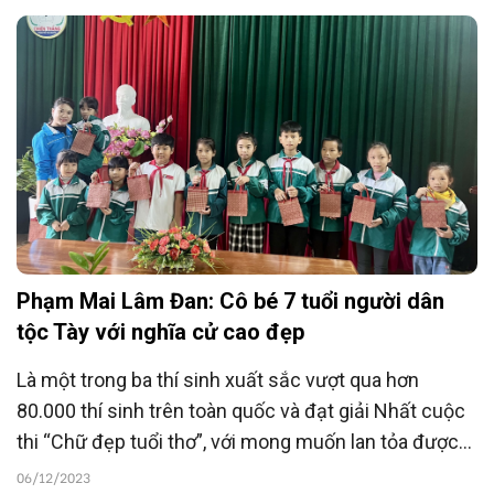
Viết Xuân (Thái Nguyên).
Phạm Mai Lâm Đan: Cô bé 7 tuổi người dân
tộc Tày với nghĩa cử cao đẹp
Là một trong ba thí sinh xuất sắc vượt qua hơn
80.000 thí sinh trên toàn quốc và đạt giải Nhất cuộc
thi “Chữ đẹp tuổi thơ”, với mong muốn lan tỏa được
những điều tốt đẹp và sự ấm áp, em Phạm Mai Lâm
06/12/2023