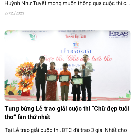
Huỳnh Như Tuyết mong muốn thông qua cuộc thi có
thể truyền tải sự say mê với Tiếng Việt, chữ Việt đến
27/11/2023
các bạn nhỏ trên cả nước.
Tưng bừng Lễ trao giải cuộc thi “Chữ đẹp tuổi
thơ” lần thứ nhất
Tại Lễ trao giải cuộc thi, BTC đã trao 3 giải Nhất cho