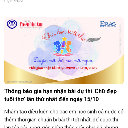
01/10/2023
đã diễn ra trong không khí hân hoan với sự tham dự
của 300 học sinh đến từ 17 trường tiểu học của
thành phố.
Thông báo gia hạn nhận bài dự thi 'Chữ đẹp
tuổi thơ' lần thứ nhất đến ngày 15/10
Nhằm tạo điều kiện cho các em học sinh cả nước có
thêm thời gian chuẩn bị bài thi tốt nhất, để cuộc thi
lan tỏa sâu rộng, góp phần thúc đẩy, chia sẻ những