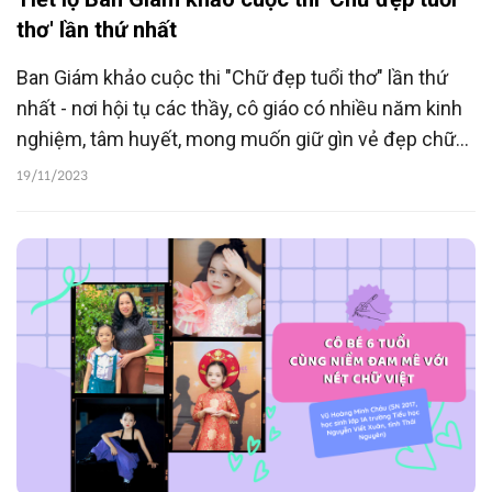
thơ' lần thứ nhất
Ban Giám khảo cuộc thi "Chữ đẹp tuổi thơ" lần thứ
nhất - nơi hội tụ các thầy, cô giáo có nhiều năm kinh
nghiệm, tâm huyết, mong muốn giữ gìn vẻ đẹp chữ
viết dân tộc đến từ nhiều tỉnh, thành phố trên cả
19/11/2023
nước.