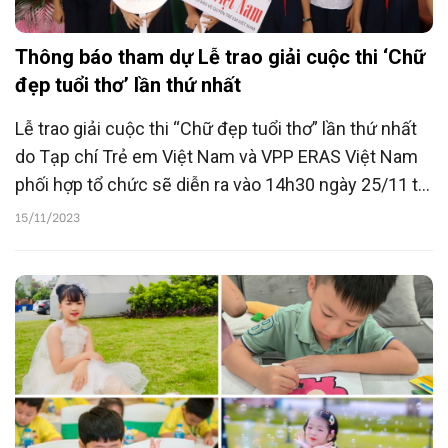
Thông báo tham dự Lễ trao giải cuộc thi ‘Chữ
đẹp tuổi thơ’ lần thứ nhất
Lễ trao giải cuộc thi “Chữ đẹp tuổi thơ” lần thứ nhất
do Tạp chí Trẻ em Việt Nam và VPP ERAS Việt Nam
phối hợp tổ chức sẽ diễn ra vào 14h30 ngày 25/11 tới
đây tại trường Tiểu học Long Biên, Hà Nội.
15/11/2023