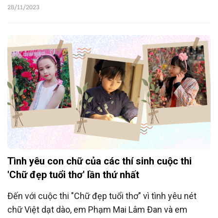
mong muốn góp phần nhỏ bé của mình gìn giữ và tôn
28/11/2023
vinh chữ viết tiếng Việt.
Tình yêu con chữ của các thí sinh cuộc thi
'Chữ đẹp tuổi thơ' lần thứ nhất
Đến với cuộc thi "Chữ đẹp tuổi thơ" vì tình yêu nét
chữ Việt dạt dào, em Phạm Mai Lâm Đan và em