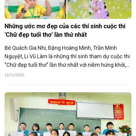
Những ước mơ đẹp của các thí sinh cuộc thi
'Chữ đẹp tuổi thơ' lần thứ nhất
Bé Quách Gia Nhi, Đặng Hoàng Minh, Trần Minh
Nguyệt, Li Vũ Lâm là những thí sinh tham dự cuộc thi
"Chữ đẹp tuổi thơ" lần thứ nhất với niềm hứng khởi,
say mê. Yêu chữ đẹp, yêu Tiếng Việt, các em nhỏ ấp
13/11/2023
ủ những ước mơ đẹp cho tương lai.