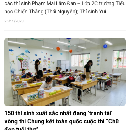
các thí sinh Phạm Mai Lâm Đan – Lớp 2C trường Tiểu
học Chiến Thắng (Thái Nguyên); Thí sinh Yui
Yoshizaki – Lớp 4US trường Liên cấp Dạ Hợp (Hòa
25/11/2023
Bình); Thí sinh Lưu Hà Phan – Lớp 4A1 trường Tiểu
học Điện Biên 1 (Thanh Hóa).
150 thí sinh xuất sắc nhất đang 'tranh tài'
vòng thi Chung kết toàn quốc cuộc thi “Chữ
đẹp tuổi thơ”