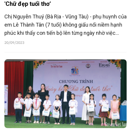
'Chữ đẹp tuổi thơ'
Chị Nguyễn Thuý (Bà Rịa - Vũng Tàu) - phụ huynh của
em Lê Thành Tân (7 tuổi) không giấu nổi niềm hạnh
phúc khi thấy con tiến bộ lên từng ngày nhờ việc
luyện chữ, tự tin dự thi "Chữ đẹp tuổi thơ" lần thứ
20/09/2023
nhất. Những nét chữ đầu đời của con sẽ là kỷ niệm
đáng nhớ với vợ chồng chị.