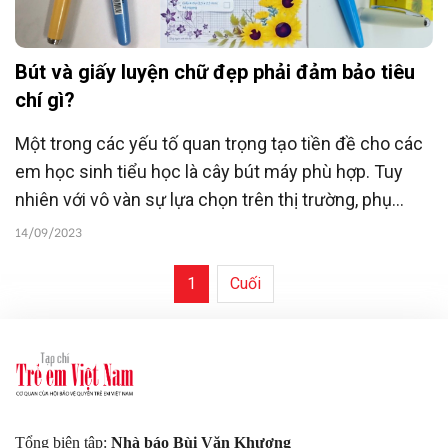
Bút và giấy luyện chữ đẹp phải đảm bảo tiêu
chí gì?
Một trong các yếu tố quan trọng tạo tiền đề cho các
em học sinh tiểu học là cây bút máy phù hợp. Tuy
nhiên với vô vàn sự lựa chọn trên thị trường, phụ
huynh phân vân không biết nên chọn cho con loại
14/09/2023
bút, giấy nào để hỗ trợ tốt nhất trong việc luyện chữ.
1
Cuối
Tổng biên tập:
Nhà báo Bùi Văn Khương