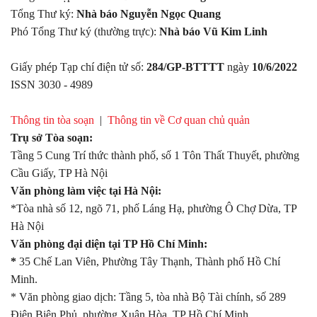
Tổng Thư ký:
Nhà báo Nguyễn Ngọc Quang
Phó Tổng Thư ký (thường trực):
Nhà báo Vũ Kim Linh
Giấy phép Tạp chí điện tử số:
284/GP-BTTTT
ngày
10/6/2022
ISSN 3030 - 4989
Thông tin tòa soạn
|
Thông tin về Cơ quan chủ quản
Trụ sở Tòa soạn:
Tầng 5 Cung Trí thức thành phố, số 1 Tôn Thất Thuyết, phường
Cầu Giấy, TP Hà Nội
Văn phòng làm việc tại Hà Nội:
*Tòa nhà số 12, ngõ 71, phố Láng Hạ, phường Ô Chợ Dừa, TP
Hà Nội
Văn phòng đại diện tại TP Hồ Chí Minh:
*
35 Chế Lan Viên, Phường Tây Thạnh, Thành phố Hồ Chí
Minh.
* Văn phòng giao dịch: Tầng 5, tòa nhà Bộ Tài chính, số 289
Điện Biên Phủ, phường Xuân Hòa, TP Hồ Chí Minh