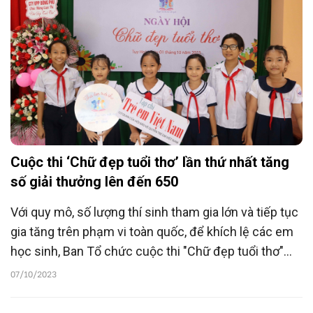
Cuộc thi ‘Chữ đẹp tuổi thơ’ lần thứ nhất tăng
số giải thưởng lên đến 650
Với quy mô, số lượng thí sinh tham gia lớn và tiếp tục
gia tăng trên phạm vi toàn quốc, để khích lệ các em
học sinh, Ban Tổ chức cuộc thi "Chữ đẹp tuổi thơ"
lần thứ nhất quyết định nâng tổng số giải thưởng lên
07/10/2023
650. Tổng giá trị giải thưởng lên tới gần 300 triệu
đồng.