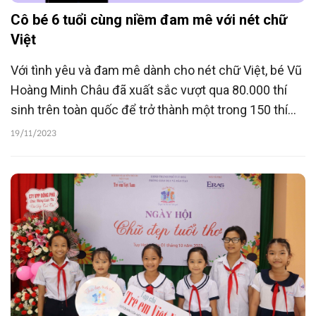
Cô bé 6 tuổi cùng niềm đam mê với nét chữ
Việt
Với tình yêu và đam mê dành cho nét chữ Việt, bé Vũ
Hoàng Minh Châu đã xuất sắc vượt qua 80.000 thí
sinh trên toàn quốc để trở thành một trong 150 thí
sinh lọt vào vòng Chung kết cuộc thi “Chữ đẹp tuổi
19/11/2023
thơ” lần thứ nhất do Tạp chí Trẻ em Việt Nam và VPP
ERAS Việt Nam phối hợp tổ chức.