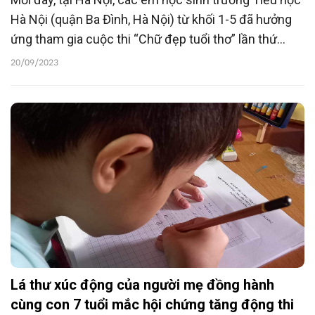
Hà Nội (quận Ba Đình, Hà Nội) từ khối 1-5 đã hưởng
ứng tham gia cuộc thi “Chữ đẹp tuổi thơ” lần thứ
nhất. Mỗi học sinh tham dự cuộc thi chép một
20/09/2023
đoạn, bài thơ tương ứng với từng nhóm tuổi, theo thể
lệ của Ban Tổ chức.
Lá thư xúc động của người mẹ đồng hành
cùng con 7 tuổi mắc hội chứng tăng động thi