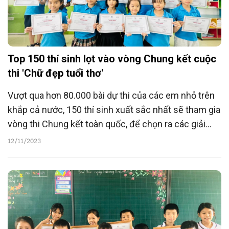
Top 150 thí sinh lọt vào vòng Chung kết cuộc
thi 'Chữ đẹp tuổi thơ'
Vượt qua hơn 80.000 bài dự thi của các em nhỏ trên
khắp cả nước, 150 thí sinh xuất sắc nhất sẽ tham gia
vòng thi Chung kết toàn quốc, để chọn ra các giải
Nhất, Nhì, Ba, Tư... diễn ra vào 25/11 tại Hà Nội.
12/11/2023