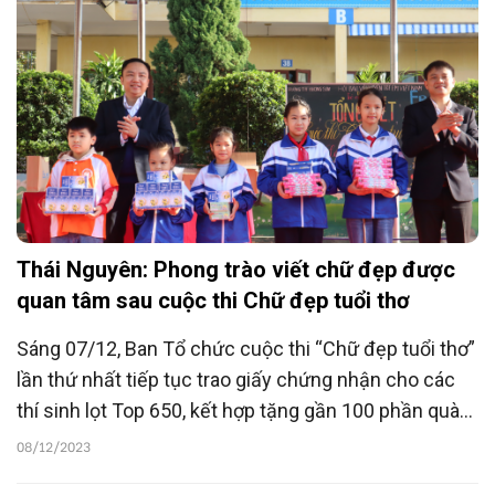
Thái Nguyên: Phong trào viết chữ đẹp được
quan tâm sau cuộc thi Chữ đẹp tuổi thơ
Sáng 07/12, Ban Tổ chức cuộc thi “Chữ đẹp tuổi thơ”
lần thứ nhất tiếp tục trao giấy chứng nhận cho các
thí sinh lọt Top 650, kết hợp tặng gần 100 phần quà
tới các em học sinh nghèo vượt khó tại các trường
08/12/2023
Tiểu học Hương Sơn, Phú Xá, Trưng Vương, Nguyễn