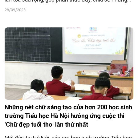
giá trị tốt đẹp từ nét chữ tuổi thơ, Ban Tổ chức cuộc
28/09/2023
thi "Chữ đẹp tuổi thơ" lần thứ nhất gia hạn thời gian
nhận bài đến ngày 15/10/2023.
Những nét chữ sáng tạo của hơn 200 học sinh
trường Tiểu học Hà Nội hưởng ứng cuộc thi
'Chữ đẹp tuổi thơ' lần thứ nhất
Mới đây, tại Hà Nội, các em học sinh trường Tiểu học