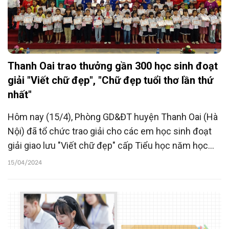
Thanh Oai trao thưởng gần 300 học sinh đoạt
giải "Viết chữ đẹp", "Chữ đẹp tuổi thơ lần thứ
nhất"
Hôm nay (15/4), Phòng GD&ĐT huyện Thanh Oai (Hà
Nội) đã tổ chức trao giải cho các em học sinh đoạt
giải giao lưu "Viết chữ đẹp" cấp Tiểu học năm học
2023-2024 và tặng thưởng 3 thí sinh đoạt giải tại
15/04/2024
Chung kết cuộc thi "Chữ đẹp tuổi thơ lần thứ nhất".