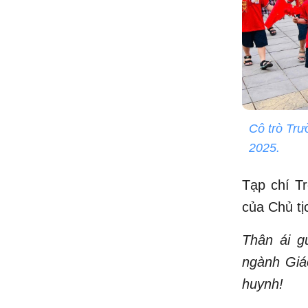
Cô trò Trư
2025.
Tạp chí Tr
của Chủ tị
Thân ái g
ngành Giáo
huynh!