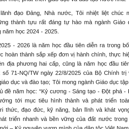
lãnh đạo Đảng, Nhà nước, Tôi nhiệt liệt chúc 
ng thành tựu rất đáng tự hào mà ngành Giáo 
g năm học 2024 - 2025.
025 - 2026 là năm học đầu tiên diễn ra trong bố
c hoàn thành sắp xếp đơn vị hành chính, thực h
n địa phương hai cấp, cũng là năm học đầu tiên
t số 71-NQ/TW ngày 22/8/2025 của Bộ Chính trị 
 giáo dục và đào tạo; Tôi mong ngành Giáo dục tập
hủ đề năm học: “Kỷ cương - Sáng tạo - Đột phá - P
hướng tới mục tiêu hình thành và phát triển toà
ri thức, đạo đức, kỹ năng, bản lĩnh và khát vọ
hát triển nhanh và bền vững của đất nước trong
 mới – Kỷ nguyên vươn mình của dân tộc Việt Nam