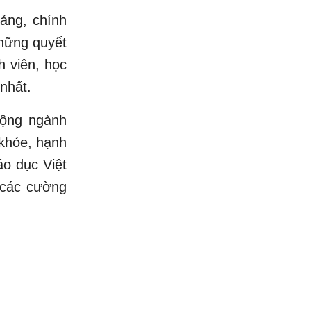
ảng, chính
hững quyết
h viên, học
 nhất.
động ngành
 khỏe, hạnh
áo dục Việt
 các cường