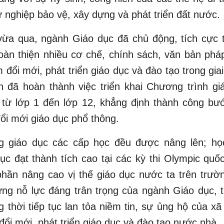
 nghiệp bảo vệ, xây dựng và phát triển đất nước.
ừa qua, ngành Giáo dục đã chủ động, tích cực
oàn thiện nhiều cơ chế, chính sách, văn bản phá
 đổi mới, phát triển giáo dục và đào tạo trong gia
h đã hoàn thành việc triển khai Chương trình gi
 từ lớp 1 đến lớp 12, khẳng định thành công bư
đổi mới giáo dục phổ thông.
g giáo dục các cấp học đều được nâng lên; học
ục đạt thành tích cao tại các kỳ thi Olympic quố
hần nâng cao vị thế giáo dục nước ta trên trườ
ng nỗ lực đáng trân trọng của ngành Giáo dục, t
 thời tiếp tục lan tỏa niềm tin, sự ủng hộ của xã 
đổi mới, phát triển giáo dục và đào tạo nước nhà.