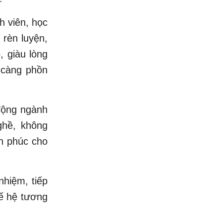
h viên, học
 rèn luyện,
, giàu lòng
 càng phồn
 động ngành
ghề, không
h phúc cho
nhiệm, tiếp
hế hệ tương