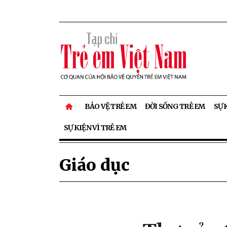
BẢO VỆ TRẺ EM
ĐỜI SỐNG TRẺ EM
SỰ 
SỰ KIỆN VÌ TRẺ EM
Giáo dục