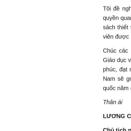
Tôi đề ng
quyền qua
sách thiết
viên được 
Chúc các 
Giáo dục v
phúc, đạt 
Nam sẽ gó
quốc năm 
Thân ái
LƯƠNG 
Chủ tịch 