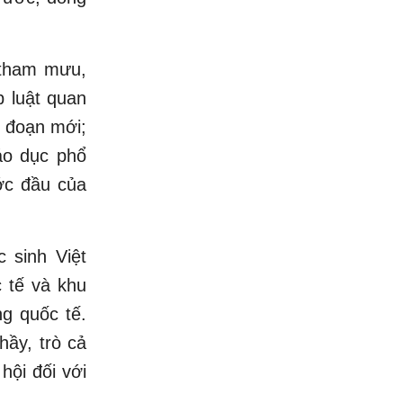
 tham mưu,
p luật quan
i đoạn mới;
áo dục phổ
ớc đầu của
 sinh Việt
c tế và khu
ng quốc tế.
hầy, trò cả
hội đối với