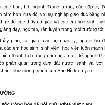
hị các ban, bộ, ngành Trung ương, các cấp ủy Đ
n tâm hơn nữa đối với sự nghiệp giáo dục bằng n
 thực để các thầy cô giáo và các em học sinh, sin
giảng dạy, học tập, rèn luyện trong môi trường tốt
thầy giáo, cô giáo, cán bộ quản lý, người lao 
à các em học sinh, sinh viên, học viên luôn mạnh
nhiều thành tích trong năm học mới, để ngành Gi
p phần quan trọng đưa đất nước “sánh vai với
châu” như mong muốn của Bác Hồ kính yêu.
CƯỜNG
nước Cộng hòa xã hội chủ nghĩa Việt Nam