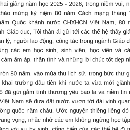
hai giảng năm học 2025 - 2026, trong niềm vui, 
chào mừng kỷ niệm 80 năm Cách mạng tháng 
 năm Quốc khánh nước CHXHCN Việt Nam, 80 n
h Giáo dục, Tôi thân ái gửi tới các thế hệ thầy giá
n lý, người lao động, công tác trong ngành Giáo 
cùng các em học sinh, sinh viên, học viên và c
 cảm ấm áp, thân tình và những lời chúc tốt đẹp n
ròn 80 năm, vào mùa thu lịch sử, trong bức thư g
 khai trường đầu tiên khi nước ta vừa mới giàn
ồ đã gửi gắm tình thương yêu bao la và niềm tin 
 Việt Nam sẽ đưa đất nước vươn tới đài vinh qua
ường quốc năm châu. Ước nguyện thiêng liêng đó
vang vọng, nhắc nhở các em không ngừng học tập,
ng với sự hy sinh, cống hiến của các thế hệ đi 