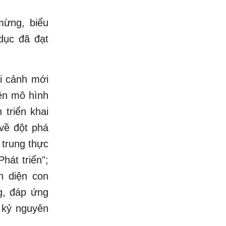
mừng, biểu
dục đã đạt
i cảnh mới
iện mô hình
 triển khai
về đột phá
 trung thực
hát triển";
n diện con
ng, đáp ứng
 kỷ nguyên
.