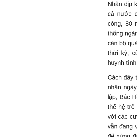
Nhân dịp k
cả nước 
công, 80
thống ngàn
cán bộ quả
thời kỳ, 
huynh tình
Cách đây t
nhân ngày
lập, Bác H
thế hệ trẻ
với các c
vẫn đang 
để xứng đá