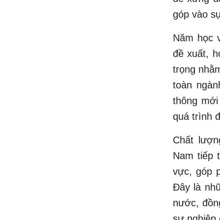
góp vào sự
Năm học v
đề xuất, h
trọng nhằm
toàn ngàn
thông mới
quá trình 
Chất lượn
Nam tiếp t
vực, góp p
Đây là nhữ
nước, đồng
sự nghiệp 