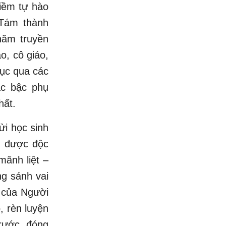
niềm tự hào
Tám thành
ăm truyền
o, cô giáo,
dục qua các
ác bậc phụ
hất.
ửi học sinh
h được độc
mãnh liệt –
ng sánh vai
 của Người
 rèn luyện
trước, đóng