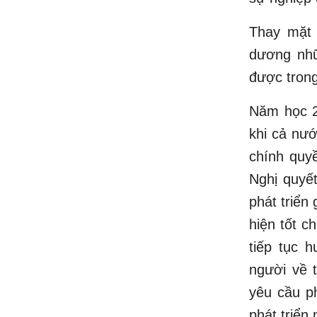
Thay mặt 
dương nhữ
được tron
Năm học 2
khi cả nướ
chính quyề
Nghị quyế
phát triển
hiện tốt c
tiếp tục 
người về t
yêu cầu p
phát triển