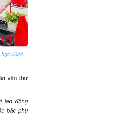
m học 2024-
oàn văn thư
i lao động
các bậc phụ