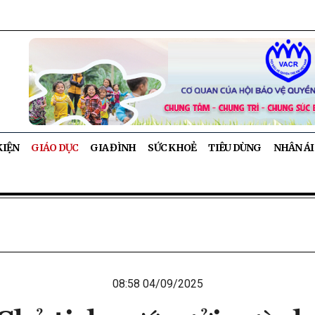
KIỆN
GIÁO DỤC
GIA ĐÌNH
SỨC KHOẺ
TIÊU DÙNG
NHÂN ÁI
08:58 04/09/2025