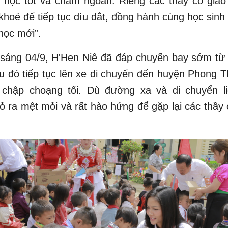
 học tốt và chăm ngoan. Riêng các thầy cô giáo 
khoẻ để tiếp tục dìu dắt, đồng hành cùng học sinh
học mới”.
 sáng 04/9, H'Hen Niê đã đáp chuyến bay sớm t
u đó tiếp tục lên xe di chuyển đến huyện Phong Th
chập choạng tối. Dù đường xa và di chuyển li
ỏ ra mệt mỏi và rất hào hứng để gặp lại các thầy