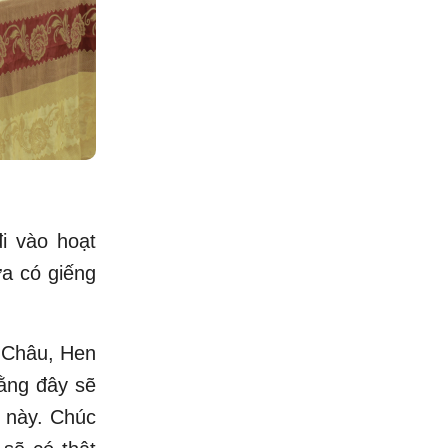
i vào hoạt
ừa có giếng
i Châu, Hen
rằng đây sẽ
 này. Chúc