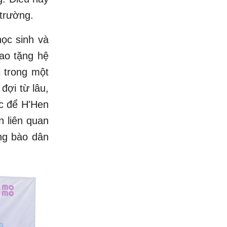
 trường.
học sinh và
ao tặng hệ
 trong một
đợi từ lâu,
ực để H'Hen
 liên quan
ng bào dân