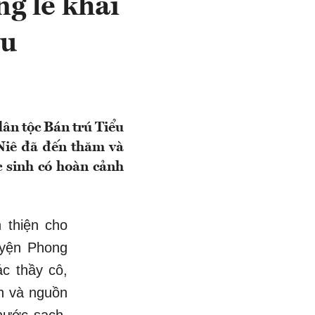
g lễ khai
âu
ân tộc Bán trú Tiểu
Niê đã đến thăm và
c sinh có hoàn cảnh
 thiện cho
uyện Phong
ác thầy cô,
h và nguồn