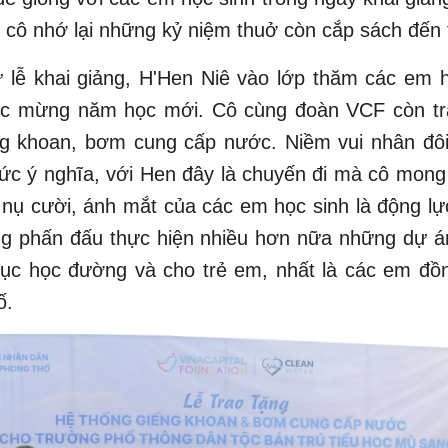
 cô nhớ lại những kỷ niệm thuở còn cắp sách đến
 lễ khai giảng, H'Hen Niê vào lớp thăm các em 
húc mừng năm học mới. Cô cùng đoàn VCF còn tr
ng khoan, bơm cung cấp nước. Niềm vui nhân đôi
ức ý nghĩa, với Hen đây là chuyến đi mà cô mong 
nụ cười, ánh mắt của các em học sinh là động l
ng phấn đấu thực hiện nhiều hơn nữa những dự án
dục học đường và cho trẻ em, nhất là các em đồ
số.