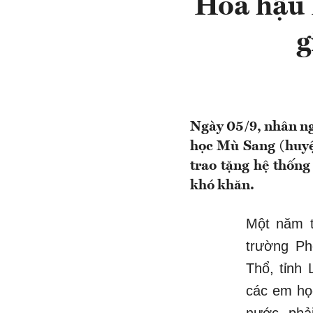
Hoa hậu 
g
Ngày 05/9, nhân ng
học Mù Sang (huyệ
trao tặng hệ thống
khó khăn.
Một năm t
trường Ph
Thổ, tỉnh 
các em họ