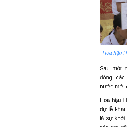
Hoa hậu H'
Sau một n
động, các 
nước mới đ
Hoa hậu H'
dự lễ khai
là sự khở