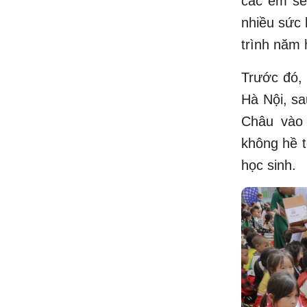
các em sẽ
nhiều sức 
trình năm 
Trước đó,
Hà Nội, sa
Châu vào 
không hề t
học sinh.