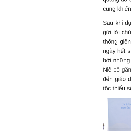
cũng khiến
Sau khi dự
gửi lời c
thống giế
ngày hết s
bởi những 
Niê cố gắ
đến giáo 
tộc thiểu 