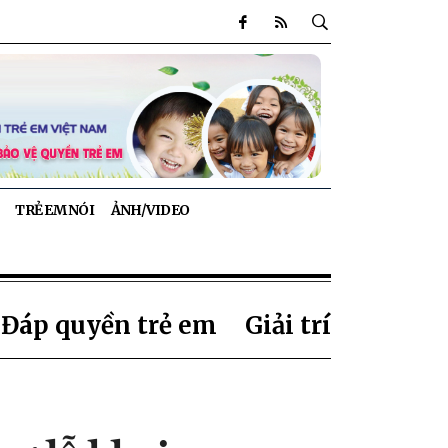
TRẺ EM NÓI
ẢNH/VIDEO
 Đáp quyền trẻ em
Giải trí