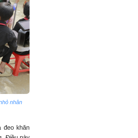
 nhỏ nhân
và đeo khăn
g. Điều này