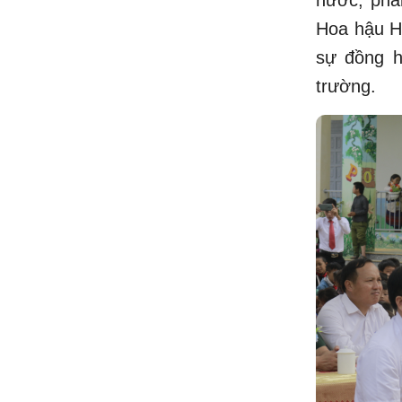
nước, phả
Hoa hậu H
sự đồng h
trường.