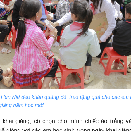
'Hen Niê đeo khăn quàng đỏ, trao tặng quà cho các em
giảng năm học mới.
ễ khai giảng, cô chọn cho mình chiếc áo trắng 
ể giống với các em học sinh trong ngày khai giản