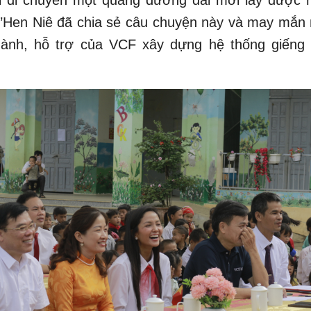
i di chuyển một quãng đường dài mới lấy được 
’Hen Niê đã chia sẻ câu chuyện này và may mắn
ành, hỗ trợ của VCF xây dựng hệ thống giếng