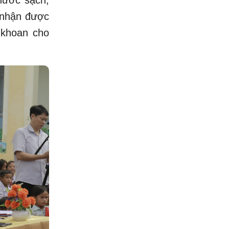
nước sạch,
 nhận được
 khoan cho