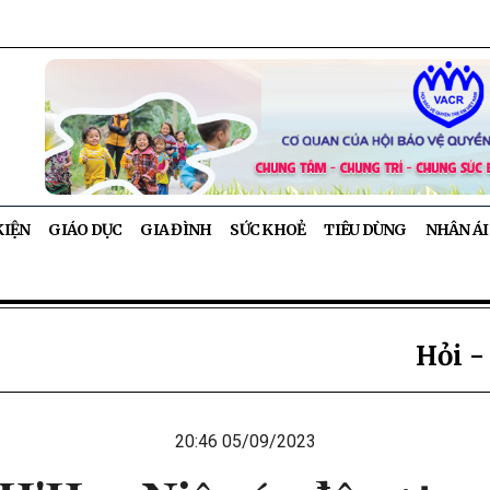
KIỆN
GIÁO DỤC
GIA ĐÌNH
SỨC KHOẺ
TIÊU DÙNG
NHÂN ÁI
Hỏi -
20:46 05/09/2023