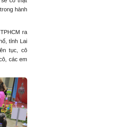
sẽ có thật
 trong hành
ừ TPHCM ra
ổ, tỉnh Lai
ên tục, cô
 cô, các em