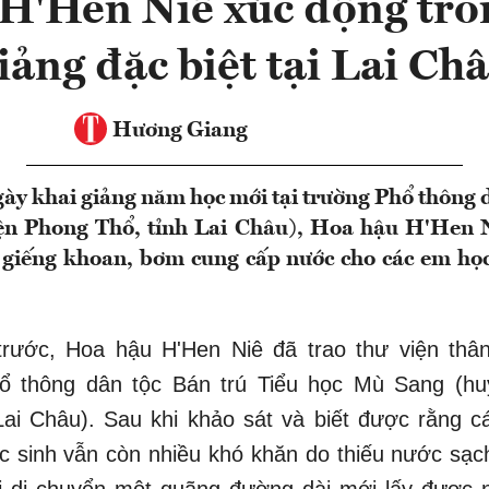
H'Hen Niê xúc động tron
iảng đặc biệt tại Lai Ch
Hương Giang
ày khai giảng năm học mới tại trường Phổ thông d
n Phong Thổ, tỉnh Lai Châu), Hoa hậu H'Hen 
 giếng khoan, bơm cung cấp nước cho các em họ
rước, Hoa hậu H'Hen Niê đã trao thư viện thân
ổ thông dân tộc Bán trú Tiểu học Mù Sang (h
Lai Châu). Sau khi khảo sát và biết được rằng c
c sinh vẫn còn nhiều khó khăn do thiếu nước sạc