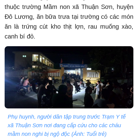
thuộc trường Mầm non xã Thuận Sơn, huyện
Đô Lương, ăn bữa trưa tại trường có các món
ăn là trứng cút kho thịt lợn, rau muống xào,
canh bí đỏ.
Phụ huynh, người dân tập trung trước Trạm Y tế
xã Thuận Sơn nơi đang cấp cứu cho các cháu
mầm non nghi bị ngộ độc (Ảnh: Tuổi trẻ)