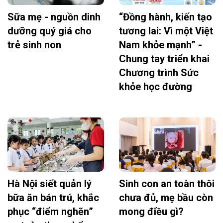
Sữa mẹ - nguồn dinh
“Đồng hành, kiến tạo
dưỡng quý giá cho
tương lai: Vì một Việt
trẻ sinh non
Nam khỏe mạnh” -
Chung tay triển khai
Chương trình Sức
khỏe học đường
Hà Nội siết quản lý
Sinh con an toàn thôi
bữa ăn bán trú, khắc
chưa đủ, mẹ bầu còn
phục “điểm nghẽn”
mong điều gì?