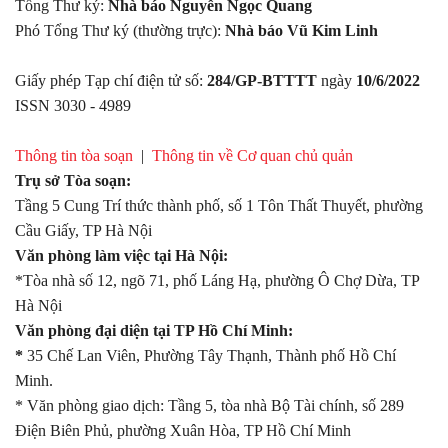
Tổng Thư ký:
Nhà báo Nguyễn Ngọc Quang
Phó Tổng Thư ký (thường trực):
Nhà báo Vũ Kim Linh
Giấy phép Tạp chí điện tử số:
284/GP-BTTTT
ngày
10/6/2022
ISSN 3030 - 4989
Thông tin tòa soạn
|
Thông tin về Cơ quan chủ quản
Trụ sở Tòa soạn:
Tầng 5 Cung Trí thức thành phố, số 1 Tôn Thất Thuyết, phường
Cầu Giấy, TP Hà Nội
Văn phòng làm việc tại Hà Nội:
*Tòa nhà số 12, ngõ 71, phố Láng Hạ, phường Ô Chợ Dừa, TP
Hà Nội
Văn phòng đại diện tại TP Hồ Chí Minh:
*
35 Chế Lan Viên, Phường Tây Thạnh, Thành phố Hồ Chí
Minh.
* Văn phòng giao dịch: Tầng 5, tòa nhà Bộ Tài chính, số 289
Điện Biên Phủ, phường Xuân Hòa, TP Hồ Chí Minh