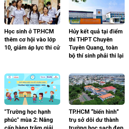
Học sinh ở TP.HCM
Hủy kết quả tại điểm
thêm cơ hội vào lớp
thi THPT Chuyên
10, giảm áp lực thi cử
Tuyên Quang, toàn
bộ thí sinh phải thi lại
"Trường học hạnh
TP.HCM “biến hình”
phúc" mùa 2: Nâng
trụ sở dôi dư thành
cấp hàng trăm giải
trường học sạch đẹp