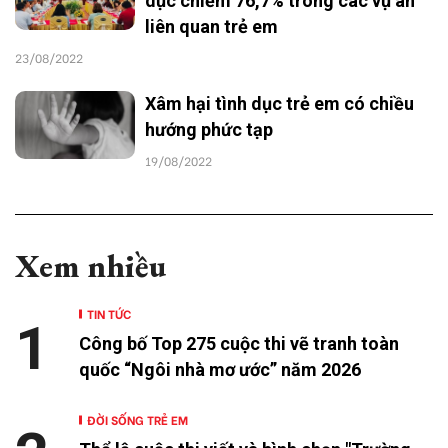
dục chiếm 76,7% trong các vụ án
liên quan trẻ em
23/08/2022
Xâm hại tình dục trẻ em có chiều
hướng phức tạp
19/08/2022
Xem nhiều
TIN TỨC
1
Công bố Top 275 cuộc thi vẽ tranh toàn
quốc “Ngôi nhà mơ ước” năm 2026
ĐỜI SỐNG TRẺ EM