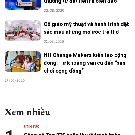
thương từ đất liền ra biển đảo
02/08/2025
Cô giáo mỹ thuật và hành trình dệt
sắc màu những mơ ước trẻ thơ
01/08/2025
NH Change Makers kiến tạo cộng
đồng: Từ khoảng sân cũ đến “sân
chơi cộng đồng”
29/07/2025
Xem nhiều
TIN TỨC