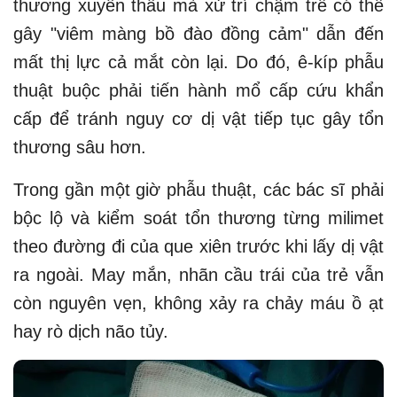
thương xuyên thấu mà xử trí chậm trễ có thể
gây "viêm màng bồ đào đồng cảm" dẫn đến
mất thị lực cả mắt còn lại. Do đó, ê-kíp phẫu
thuật buộc phải tiến hành mổ cấp cứu khẩn
cấp để tránh nguy cơ dị vật tiếp tục gây tổn
thương sâu hơn.
Trong gần một giờ phẫu thuật, các bác sĩ phải
bộc lộ và kiểm soát tổn thương từng milimet
theo đường đi của que xiên trước khi lấy dị vật
ra ngoài. May mắn, nhãn cầu trái của trẻ vẫn
còn nguyên vẹn, không xảy ra chảy máu ồ ạt
hay rò dịch não tủy.