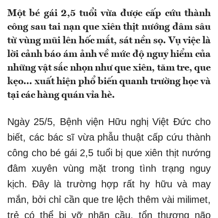
Một bé gái 2,5 tuổi vừa được cấp cứu thành
công sau tai nạn que xiên thịt nướng đâm sâu
từ vùng mũi lên hốc mắt, sát nền sọ. Vụ việc là
lời cảnh báo ám ảnh về mức độ nguy hiểm của
những vật sắc nhọn như que xiên, tăm tre, que
kẹo... xuất hiện phổ biến quanh trường học và
tại các hàng quán vỉa hè.
Ngày 25/5, Bệnh viện Hữu nghị Việt Đức cho
biết, các bác sĩ vừa phẫu thuật cấp cứu thành
công cho bé gái 2,5 tuổi bị que xiên thịt nướng
đâm xuyên vùng mặt trong tình trạng nguy
kịch. Đây là trường hợp rất hy hữu và may
mắn, bởi chỉ cần que tre lệch thêm vài milimet,
trẻ có thể bị vỡ nhãn cầu, tổn thương não