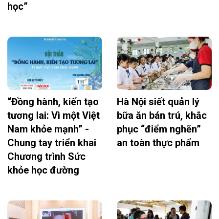
học”
“Đồng hành, kiến tạo
Hà Nội siết quản lý
tương lai: Vì một Việt
bữa ăn bán trú, khắc
Nam khỏe mạnh” -
phục “điểm nghẽn”
Chung tay triển khai
an toàn thực phẩm
Chương trình Sức
khỏe học đường