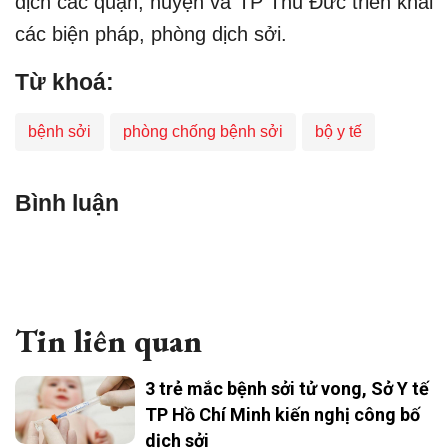
dịch các quận, huyện và TP Thủ Đức triển khai
các biện pháp, phòng dịch sởi.​
Từ khoá:
bệnh sởi
phòng chống bệnh sởi
bộ y tế
Bình luận
Tin liên quan
3 trẻ mắc bệnh sởi tử vong, Sở Y tế
TP Hồ Chí Minh kiến nghị công bố
dịch sởi