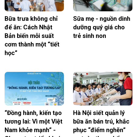
Bữa trưa không chỉ
Sữa mẹ - nguồn dinh
để ăn: Cách Nhật
dưỡng quý giá cho
Bản biến mỗi suất
trẻ sinh non
cơm thành một “tiết
học”
“Đồng hành, kiến tạo
Hà Nội siết quản lý
tương lai: Vì một Việt
bữa ăn bán trú, khắc
Nam khỏe mạnh” -
phục “điểm nghẽn”