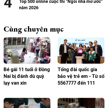
4
Top 500 online cuộc thi “Ngôi nhà mơ ước”
năm 2026
Cùng chuyên mục
Bé gái 11 tuổi ở Đồng
Tổng đài quốc gia
Nai bị đánh dù quỳ
bảo vệ trẻ em - Từ số
lạy van xin
5567777 đến 111