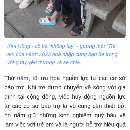
Kim Hồng - cô bé "không tay" - gương mặt “Trẻ
em của năm” 2023 hoà nhập cùng bạn bè trong
vòng tay yêu thương và sẻ chia.
Thứ năm, tối ưu hóa nguồn lực từ các cơ sở
bảo trợ. Khi trẻ được chuyển về sống với gia
đình tại cộng đồng, việc huy động nguồn lực
từ các cơ sở bảo trợ là vô cùng cần thiết bởi
họ nắm giữ những kinh nghiệm quý báu về
làm việc với trẻ em và là người hỗ trợ hiệu quả