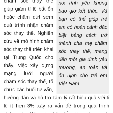
chăm sóc thay thế
nơi tình yêu không
giúp giảm tỉ lệ bất ổn
bao giờ kết thúc. Và
hoặc chấm dứt sớm
bạn có thể giúp trẻ
quá trình nhận chăm
em có hoàn cảnh đặc
sóc thay thế. Nghiên
biệt bằng cách trở
cứu về mô hình chăm
thành cha mẹ chăm
sóc thay thế triển khai
sóc thay thế, mang
tại Trung Quốc cho
đến một gia đình yêu
thấy, việc xây dựng
thương, an toàn và
mạng lưới người
ổn định cho trẻ em
chăm sóc thay thế, tổ
Việt Nam.
chức các buổi tư vấn,
hướng dẫn và hỗ trợ tâm lý rất hiệu quả với tỉ
lệ ít hơn 3% xảy ra vấn đề trong quá trình