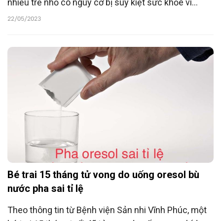
nhiều trẻ nhỏ có nguy cơ bị suy kiệt sức khỏe vì
nóng, thậm chí say nắng.
22/05/2023
Bé trai 15 tháng tử vong do uống oresol bù
nước pha sai tỉ lệ
Theo thông tin từ Bệnh viện Sản nhi Vĩnh Phúc, một