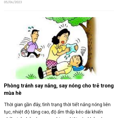
cách nếu không may nhiễm bệnh.
05/06/2023
Phòng tránh say nắng, say nóng cho trẻ trong
mùa hè
Thời gian gần đây, tình trạng thời tiết nắng nóng liên
tục, nhiệt độ tăng cao, độ ẩm thấp kéo dài khiến