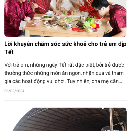
Lời khuyên chăm sóc sức khoẻ cho trẻ em dịp
Tết
Với trẻ em, những ngày Tết rất đặc biệt, bởi trẻ được
thưởng thức những món ăn ngon, nhận quà và tham
gia các hoạt động vui chơi. Tuy nhiên, cha mẹ cần
chú ý đến chế độ dinh dưỡng cho trẻ để đảm bảo
06/02/2024
sức khỏe và phòng tránh những vấn đề có thể xảy ra.