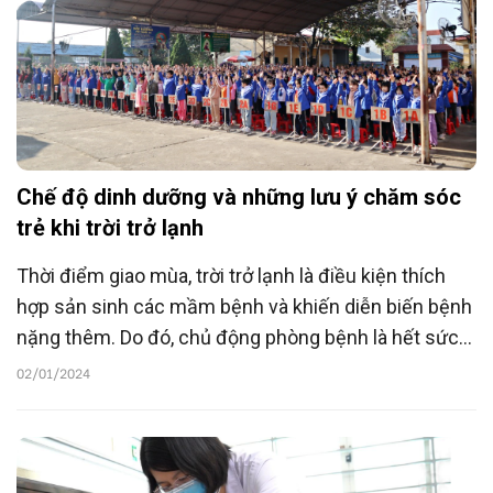
Chế độ dinh dưỡng và những lưu ý chăm sóc
trẻ khi trời trở lạnh
Thời điểm giao mùa, trời trở lạnh là điều kiện thích
hợp sản sinh các mầm bệnh và khiến diễn biến bệnh
nặng thêm. Do đó, chủ động phòng bệnh là hết sức
cần thiết. Chế độ dinh dưỡng thích hợp kết hợp lối
02/01/2024
sống lành mạnh là chìa khóa giúp ngăn ngừa các
bệnh truyền nhiễm, rối loạn trong cơ thể.