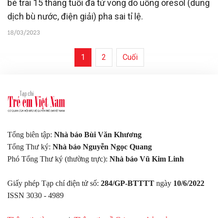
bé trai 15 tháng tuổi đã tử vong do uống oresol (dung
dịch bù nước, điện giải) pha sai tỉ lệ.
18/03/2023
1
2
Cuối
Tổng biên tập:
Nhà báo Bùi Văn Khương
Tổng Thư ký:
Nhà báo Nguyễn Ngọc Quang
Phó Tổng Thư ký (thường trực):
Nhà báo Vũ Kim Linh
Giấy phép Tạp chí điện tử số:
284/GP-BTTTT
ngày
10/6/2022
ISSN 3030 - 4989