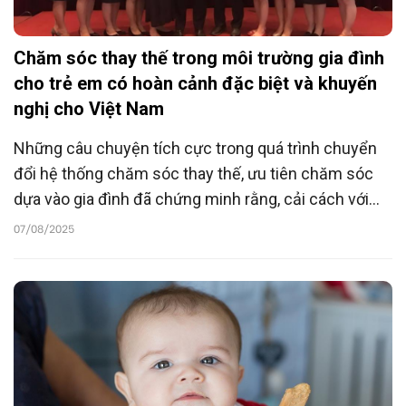
Chăm sóc thay thế trong môi trường gia đình
cho trẻ em có hoàn cảnh đặc biệt và khuyến
nghị cho Việt Nam
Những câu chuyện tích cực trong quá trình chuyển
đổi hệ thống chăm sóc thay thế, ưu tiên chăm sóc
dựa vào gia đình đã chứng minh rằng, cải cách với
chiến lược phi tập trung hoá, đưa mọi trẻ em sống
07/08/2025
trong gia đình, là hoàn toàn khả thi và mang lại những
lợi ích lâu dài cho trẻ em và xã hội.