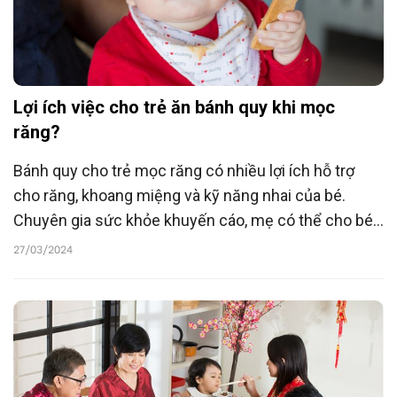
Lợi ích việc cho trẻ ăn bánh quy khi mọc
răng?
Bánh quy cho trẻ mọc răng có nhiều lợi ích hỗ trợ
cho răng, khoang miệng và kỹ năng nhai của bé.
Chuyên gia sức khỏe khuyến cáo, mẹ có thể cho bé
làm quen với bánh này khi bé được 7 tháng tuổi nếu
27/03/2024
nhận thấy khả năng kiểm soát hàm đã ổn định.