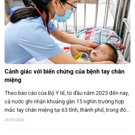
Cảnh giác với biến chứng của bệnh tay chân
miệng
Theo báo cáo của Bộ Y tế, từ đầu năm 2023 đến nay,
cả nước ghi nhận khoảng gần 15 nghìn trường hợp
mắc tay chân miệng tại 63 tỉnh, thành phố, trong đó
đã có 7 trường hợp tử vong.
19/07/2023