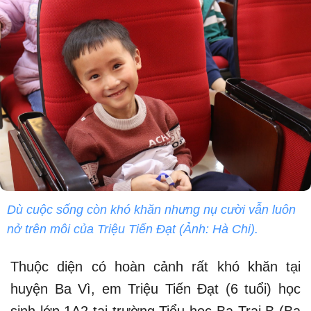
Dù cuộc sống còn khó khăn nhưng nụ cười vẫn luôn
nở trên môi của Triệu Tiến Đạt (Ảnh: Hà Chi).
Thuộc diện có hoàn cảnh rất khó khăn tại
huyện Ba Vì, em Triệu Tiến Đạt (6 tuổi) học