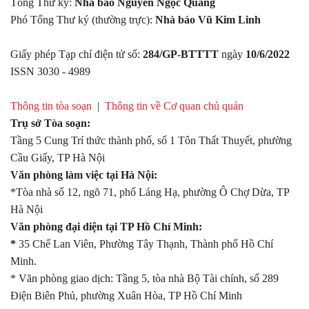
Tổng Thư ký:
Nhà báo Nguyễn Ngọc Quang
Phó Tổng Thư ký (thường trực):
Nhà báo Vũ Kim Linh
Giấy phép Tạp chí điện tử số:
284/GP-BTTTT
ngày
10/6/2022
ISSN 3030 - 4989
Thông tin tòa soạn
|
Thông tin về Cơ quan chủ quản
Trụ sở Tòa soạn:
Tầng 5 Cung Trí thức thành phố, số 1 Tôn Thất Thuyết, phường
Cầu Giấy, TP Hà Nội
Văn phòng làm việc tại Hà Nội:
*Tòa nhà số 12, ngõ 71, phố Láng Hạ, phường Ô Chợ Dừa, TP
Hà Nội
Văn phòng đại diện tại TP Hồ Chí Minh:
*
35 Chế Lan Viên, Phường Tây Thạnh, Thành phố Hồ Chí
Minh.
* Văn phòng giao dịch: Tầng 5, tòa nhà Bộ Tài chính, số 289
Điện Biên Phủ, phường Xuân Hòa, TP Hồ Chí Minh