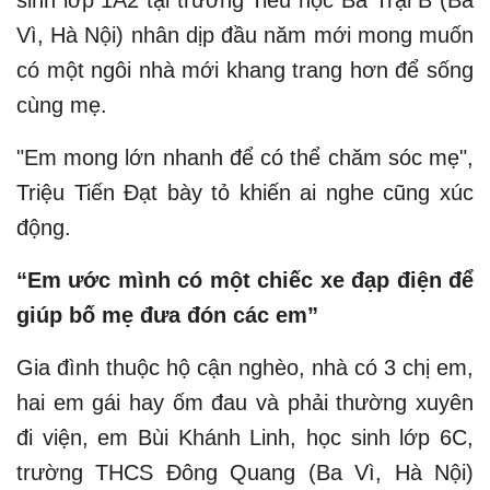
sinh lớp 1A2 tại trường Tiểu học Ba Trại B (Ba
Vì, Hà Nội) nhân dịp đầu năm mới mong muốn
có một ngôi nhà mới khang trang hơn để sống
cùng mẹ.
"Em mong lớn nhanh để có thể chăm sóc mẹ",
Triệu Tiến Đạt bày tỏ khiến ai nghe cũng xúc
động.
“Em ước mình có một chiếc xe đạp điện để
giúp bố mẹ đưa đón các em”
Gia đình thuộc hộ cận nghèo, nhà có 3 chị em,
hai em gái hay ốm đau và phải thường xuyên
đi viện, em Bùi Khánh Linh, học sinh lớp 6C,
trường THCS Đông Quang (Ba Vì, Hà Nội)