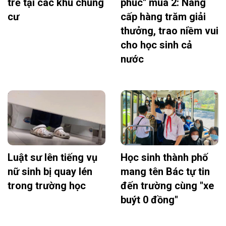
trẻ tại các khu chung
phúc" mùa 2: Nâng
cư
cấp hàng trăm giải
thưởng, trao niềm vui
cho học sinh cả
nước
Luật sư lên tiếng vụ
Học sinh thành phố
nữ sinh bị quay lén
mang tên Bác tự tin
trong trường học
đến trường cùng "xe
buýt 0 đồng"