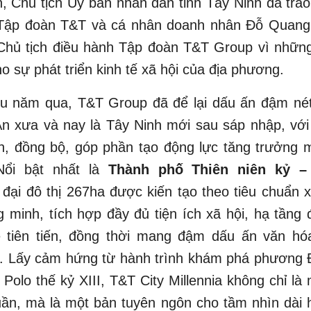
n, Chủ tịch Ủy ban nhân dân tỉnh Tây Ninh đã tra
Tập đoàn T&T và cá nhân doanh nhân Đỗ Quang
 Chủ tịch điều hành Tập đoàn T&T Group vì nhữn
ho sự phát triển kinh tế xã hội của địa phương.
ều năm qua, T&T Group đã để lại dấu ấn đậm nét
An xưa và nay là Tây Ninh mới sau sáp nhập, với
n, đồng bộ, góp phần tạo động lực tăng trưởng m
Nổi bật nhất là
Thành phố Thiên niên kỷ –
, đại đô thị 267ha được kiến tạo theo tiêu chuẩn 
g minh, tích hợp đầy đủ tiện ích xã hội, hạ tầng
 tiên tiến, đồng thời mang đậm dấu ấn văn hó
. Lấy cảm hứng từ hành trình khám phá phương Đ
Polo thế kỷ XIII, T&T City Millennia không chỉ là
uần, mà là một bản tuyên ngôn cho tầm nhìn dài h