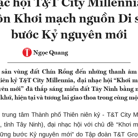
ạc hội T&T City Millenni
ôn Khơi mạch nguồn Di 
bước Kỷ nguyên mới
Ngọc Quang
 sản vùng đất Chín Rồng đến những thanh âm h
ên kỷ T&T City Millennia, đại nhạc hội “Khơi 
ên mới” đã thắp sáng miền đất Tây Ninh bằng 
khứ, hiện tại và tương lai giao thoa trong cùng mộ
ại trung tâm Thành phố Thiên niên kỷ - T&T City Mi
 tỉnh Tây Ninh), đại nhạc hội với chủ đề “Khơi
Vững bước Kỷ nguyên mới” do Tập đoàn T&T Gro