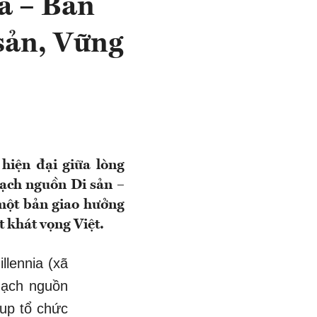
a – Bản
sản, Vững
iện đại giữa lòng
mạch nguồn Di sản –
một bản giao hưởng
t khát vọng Việt.
llennia (xã
 mạch nguồn
up tổ chức