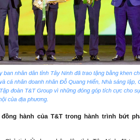
y ban nhân dân tỉnh Tây Ninh đã trao tặng bằng khen c
và cá nhân doanh nhân Đỗ Quang Hiển, Nhà sáng lập, C
Tập đoàn T&T Group vì những đóng góp tích cực cho sự 
 hội của địa phương.
 đồng hành của T&T trong hành trình bứt ph