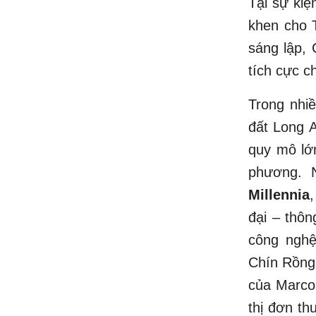
Tại sự kiệ
khen cho 
sáng lập,
tích cực c
Trong nhi
đất Long 
quy mô lớ
phương. 
Millennia
đại – thôn
công nghệ
Chín Rồng
của Marco 
thị đơn th