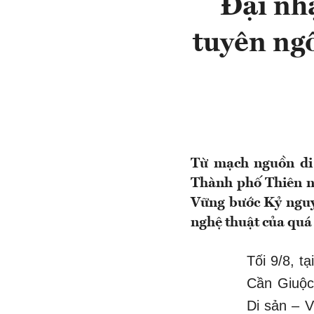
Đại nh
tuyên ng
Từ mạch nguồn di
Thành phố Thiên ni
Vững bước Kỷ nguy
nghệ thuật của quá 
Tối 9/8, t
Cần Giuộc,
Di sản – 