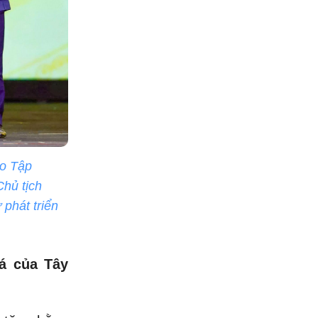
ho Tập
hủ tịch
phát triển
á của Tây