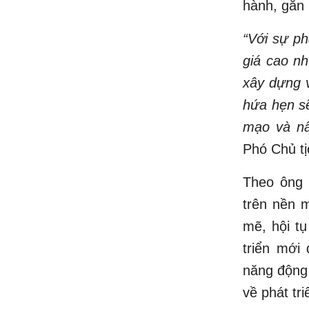
hành, gắn 
“Với sự ph
giá cao n
xây dựng v
hứa hẹn sẽ
mạo và nâ
Phó Chủ tị
Theo ông 
trên nền 
mẽ, hội t
triển mới
năng động
về phát tri