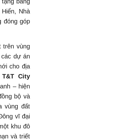
o tặng bằng
 Hiển, Nhà
g đóng góp
 trên vùng
 các dự án
ới cho địa
 T&T City
xanh – hiện
 đồng bộ và
a vùng đất
ông vĩ đại
 một khu đô
ạn và triết