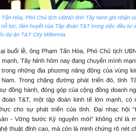
Tấn Hòa, Phó Chủ tịch UBND tỉnh Tây Ninh ghi nhận và
nỗ lực, tâm huyết của Tập đoàn T&T trong việc đầu tư 
iển dự án T&T City Millennia.
tại buổi lễ, ông Phạm Tấn Hòa, Phó Chủ tịch UB
 mạnh, Tây Ninh hôm nay đang chuyển mình mạnh
t trong những địa phương năng động của vùng kin
 Nam. Trong chặng đường phát triển đó, tỉnh Tâ
 sự đồng hành, đóng góp của cộng đồng doanh ng
 đoàn T&T, một tập đoàn kinh tế lớn mạnh, có 
 thực cho sự phát triển của tỉnh. Đại nhạc hội 
sản - Vững bước Kỷ nguyên mới” không chỉ là m
hệ thuật đỉnh cao, mà còn là minh chứng rõ nét 