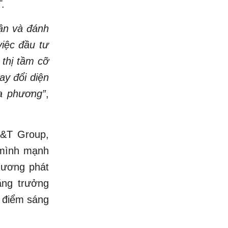
.
hận và đánh
iệc đầu tư
 thị tầm cỡ
ay đổi diện
a phương”
,
&T Group,
 mình mạnh
hương phát
ăng trưởng
 điểm sáng