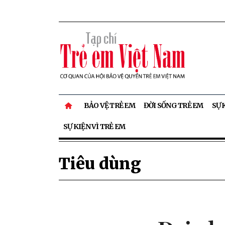
BẢO VỆ TRẺ EM
ĐỜI SỐNG TRẺ EM
SỰ 
SỰ KIỆN VÌ TRẺ EM
Tiêu dùng