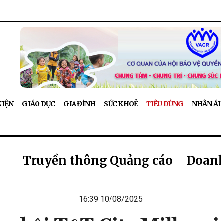
KIỆN
GIÁO DỤC
GIA ĐÌNH
SỨC KHOẺ
TIÊU DÙNG
NHÂN ÁI
Truyền thông Quảng cáo
Doanh
16:39 10/08/2025