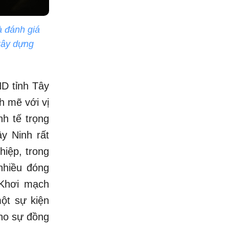
 đánh giá
xây dựng
ND tỉnh Tây
 mẽ với vị
h tế trọng
y Ninh rất
hiệp, trong
nhiều đóng
“Khơi mạch
ột sự kiện
cho sự đồng