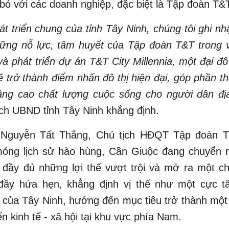
bó với các doanh nghiệp, đặc biệt là Tập đoàn T&T
át triển chung của tỉnh Tây Ninh, chúng tôi ghi n
hững nỗ lực, tâm huyết của Tập đoàn T&T trong v
à phát triển dự án T&T City Millennia, một đại đô
 trở thành điểm nhấn đô thị hiện đại, góp phần th
ng cao chất lượng cuộc sống cho người dân đị
ch UBND tỉnh Tây Ninh khẳng định.
Nguyễn Tất Thắng, Chủ tịch HĐQT Tập đoàn T
móng lịch sử hào hùng, Cần Giuộc đang chuyển
ụ đầy đủ những lợi thế vượt trội và mở ra một c
 đầy hứa hẹn, khẳng định vị thế như một cực t
 của Tây Ninh, hướng đến mục tiêu trở thành một
ển kinh tế - xã hội tại khu vực phía Nam.