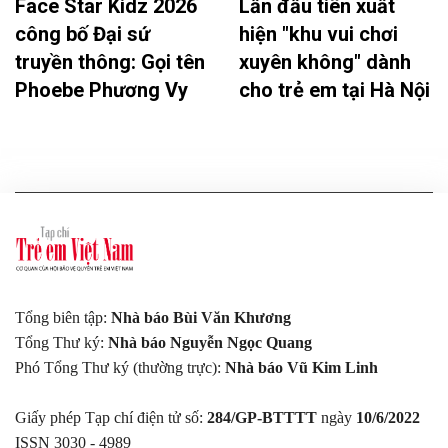
Face Star Kidz 2026
Lần đầu tiên xuất
công bố Đại sứ
hiện "khu vui chơi
truyền thông: Gọi tên
xuyên không" dành
Phoebe Phương Vy
cho trẻ em tại Hà Nội
Tổng biên tập:
Nhà báo Bùi Văn Khương
Tổng Thư ký:
Nhà báo Nguyễn Ngọc Quang
Phó Tổng Thư ký (thường trực):
Nhà báo Vũ Kim Linh
Giấy phép Tạp chí điện tử số:
284/GP-BTTTT
ngày
10/6/2022
ISSN 3030 - 4989