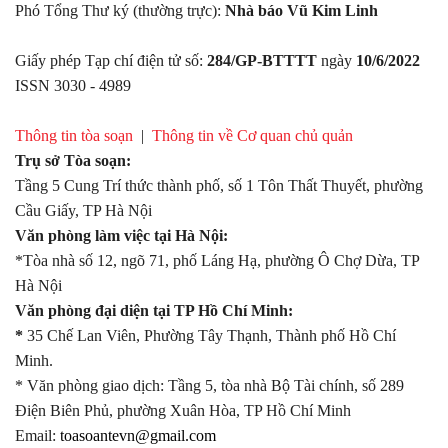
Phó Tổng Thư ký (thường trực):
Nhà báo Vũ Kim Linh
Giấy phép Tạp chí điện tử số:
284/GP-BTTTT
ngày
10/6/2022
ISSN 3030 - 4989
Thông tin tòa soạn
|
Thông tin về Cơ quan chủ quản
Trụ sở Tòa soạn:
Tầng 5 Cung Trí thức thành phố, số 1 Tôn Thất Thuyết, phường
Cầu Giấy, TP Hà Nội
Văn phòng làm việc tại Hà Nội:
*Tòa nhà số 12, ngõ 71, phố Láng Hạ, phường Ô Chợ Dừa, TP
Hà Nội
Văn phòng đại diện tại TP Hồ Chí Minh:
*
35 Chế Lan Viên, Phường Tây Thạnh, Thành phố Hồ Chí
Minh.
* Văn phòng giao dịch: Tầng 5, tòa nhà Bộ Tài chính, số 289
Điện Biên Phủ, phường Xuân Hòa, TP Hồ Chí Minh
Email:
toasoantevn@gmail.com