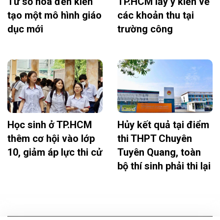
Từ số hóa đến kiến
TP.HCM lấy ý kiến về
tạo một mô hình giáo
các khoản thu tại
dục mới
trường công
Học sinh ở TP.HCM
Hủy kết quả tại điểm
thêm cơ hội vào lớp
thi THPT Chuyên
10, giảm áp lực thi cử
Tuyên Quang, toàn
bộ thí sinh phải thi lại