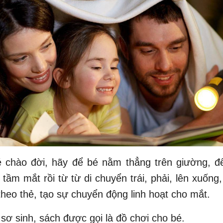
é chào đời, hãy để bé nằm thẳng trên giường, để
tầm mắt rồi từ từ di chuyển trái, phải, lên xuống
theo thẻ, tạo sự chuyển động linh hoạt cho mắt.
ẻ sơ sinh, sách được gọi là đồ chơi cho bé.