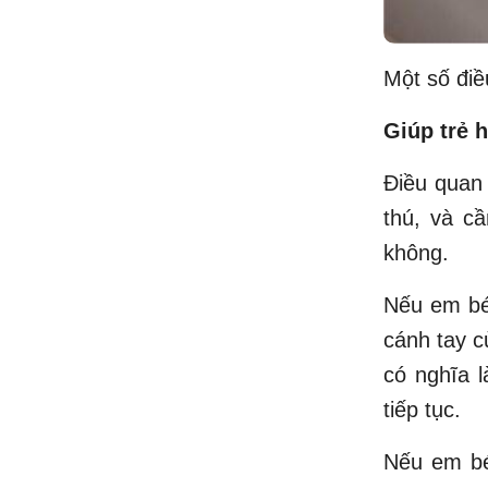
Một số điề
Giúp trẻ 
Điều quan 
thú, và c
không.
Nếu em bé
cánh tay c
có nghĩa l
tiếp tục.
Nếu em bé