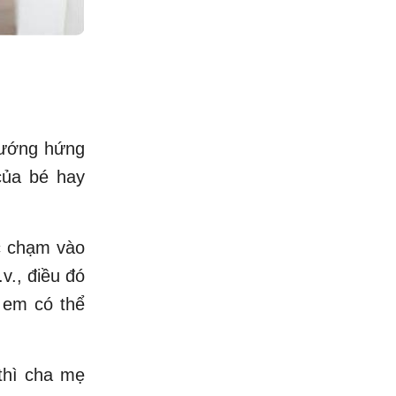
 hướng hứng
của bé hay
c chạm vào
v., điều đó
à em có thể
thì cha mẹ