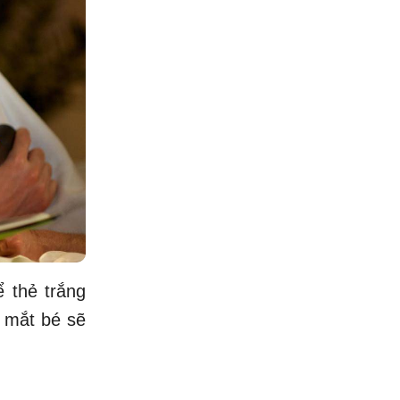
 thẻ trắng
, mắt bé sẽ