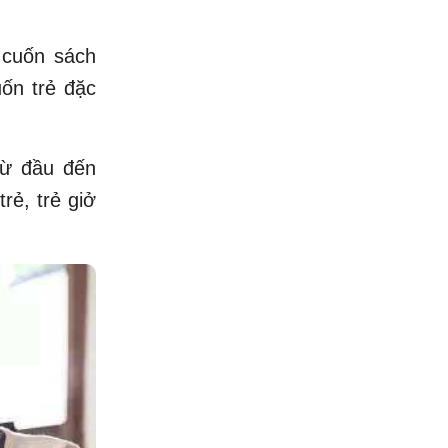
g cuốn sách
ốn trẻ đặc
từ đầu đến
rẻ, trẻ giở