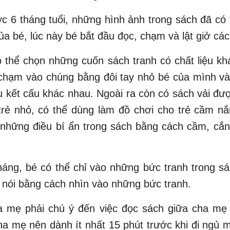
c 6 tháng tuổi, những hình ảnh trong sách đã có 
ủa bé, lúc này bé bắt đầu đọc, chạm và lật giở các
 thể chọn những cuốn sách tranh có chất liệu kh
 chạm vào chúng bằng đôi tay nhỏ bé của mình v
 kết cấu khác nhau. Ngoài ra còn có sách vải đư
trẻ nhỏ, có thể dùng làm đồ chơi cho trẻ cầm n
hững điều bí ẩn trong sách bằng cách cầm, cắn,
háng, bé có thể chỉ vào những bức tranh trong s
 nói bằng cách nhìn vào những bức tranh.
a mẹ phải chú ý đến việc đọc sách giữa cha mẹ 
a mẹ nên dành ít nhất 15 phút trước khi đi ngủ 