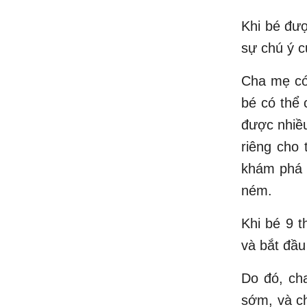
Khi bé đượ
sự chú ý c
Cha mẹ có
bé có thể
được nhiều
riêng cho 
khám phá n
ném.
Khi bé 9 t
và bắt đầu
Do đó, ch
sớm, và ch