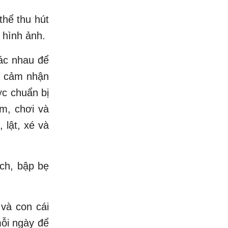
thể thu hút
 hình ảnh.
ác nhau để
à cảm nhận
ợc chuẩn bị
ắm, chơi và
 lật, xé và
ách, bập bẹ
và con cái
mỗi ngày để