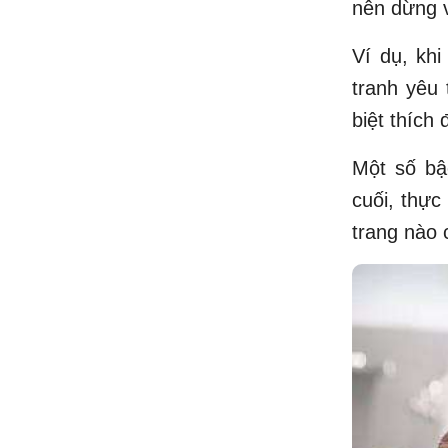
nên dừng v
Ví dụ, khi
tranh yêu
biệt thích 
Một số bậ
cuối, thực
trang nào 