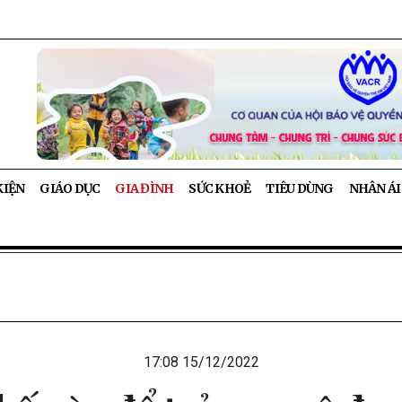
KIỆN
GIÁO DỤC
GIA ĐÌNH
SỨC KHOẺ
TIÊU DÙNG
NHÂN ÁI
17:08 15/12/2022