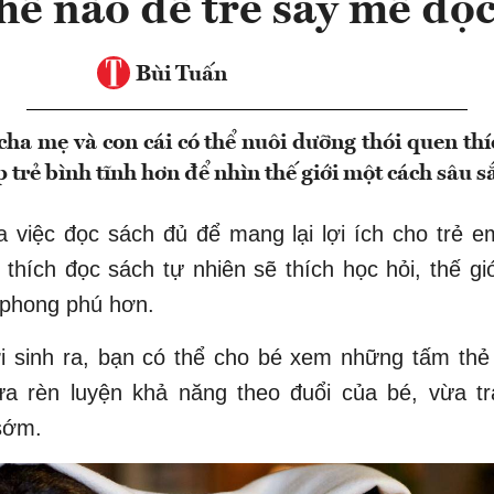
hế nào để trẻ say mê đọc
Bùi Tuấn
cha mẹ và con cái có thể nuôi dưỡng thói quen thí
p trẻ bình tĩnh hơn để nhìn thế giới một cách sâu s
a việc đọc sách đủ để mang lại lợi ích cho trẻ e
 thích đọc sách tự nhiên sẽ thích học hỏi, thế giớ
 phong phú hơn.
i sinh ra, bạn có thể cho bé xem những tấm thẻ
ừa rèn luyện khả năng theo đuổi của bé, vừa tr
sớm.