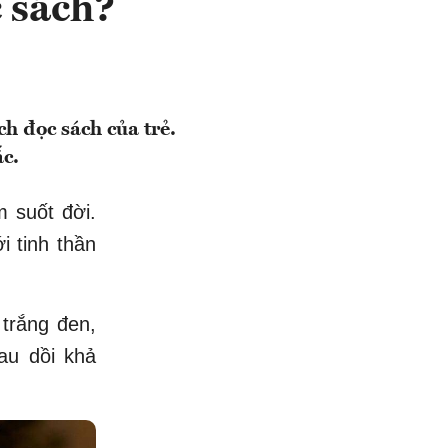
 sách?
ch đọc sách của trẻ.
ắc.
m suốt đời.
i tinh thần
 trắng đen,
au dồi khả