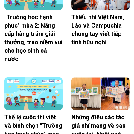
"Trường học hạnh
Thiếu nhi Việt Nam,
phúc" mùa 2: Nâng
Lào và Campuchia
cấp hàng trăm giải
chung tay viết tiếp
thưởng, trao niềm vui
tình hữu nghị
cho học sinh cả
nước
Thể lệ cuộc thi viết
Những điều các tác
và bình chọn "Trường
giả nhí mang về sau
học hạnh phúc" mùa
cuộc thi "Ngôi nhà