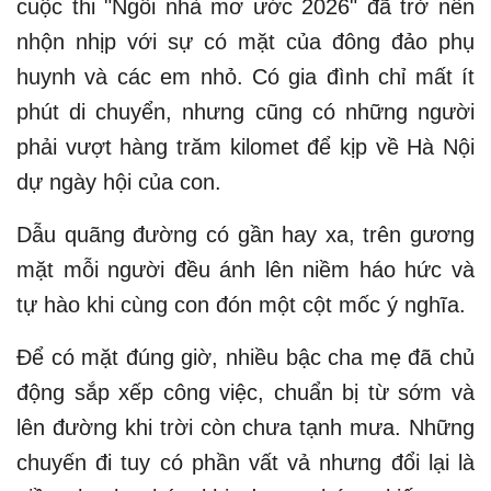
cuộc thi "Ngôi nhà mơ ước 2026" đã trở nên
nhộn nhịp với sự có mặt của đông đảo phụ
huynh và các em nhỏ. Có gia đình chỉ mất ít
phút di chuyển, nhưng cũng có những người
phải vượt hàng trăm kilomet để kịp về Hà Nội
dự ngày hội của con.
Dẫu quãng đường có gần hay xa, trên gương
mặt mỗi người đều ánh lên niềm háo hức và
tự hào khi cùng con đón một cột mốc ý nghĩa.
Để có mặt đúng giờ, nhiều bậc cha mẹ đã chủ
động sắp xếp công việc, chuẩn bị từ sớm và
lên đường khi trời còn chưa tạnh mưa. Những
chuyến đi tuy có phần vất vả nhưng đổi lại là