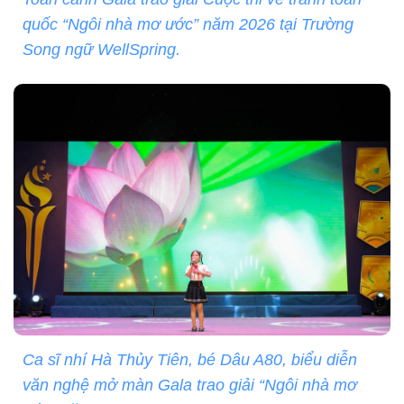
quốc “Ngôi nhà mơ ước” năm 2026 tại Trường
Song ngữ WellSpring.
Ca sĩ nhí Hà Thủy Tiên, bé Dâu A80, biểu diễn
văn nghệ mở màn Gala trao giải “Ngôi nhà mơ