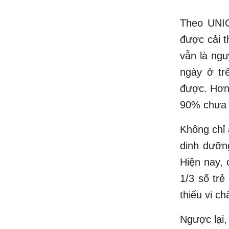
Theo UNIC
được cải t
vẫn là ng
ngày ở tr
được. Hơn
90% chưa đ
Không chỉ 
dinh dưỡng
Hiện nay, 
1/3 số trẻ
thiếu vi c
Ngược lại,