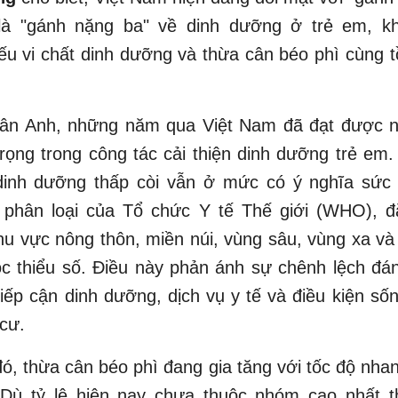
là "gánh nặng ba" về dinh dưỡng ở trẻ em, kh
ếu vi chất dinh dưỡng và thừa cân béo phì cùng t
ân Anh, những năm qua Việt Nam đã đạt được n
rọng trong công tác cải thiện dinh dưỡng trẻ em.
 dinh dưỡng thấp còi vẫn ở mức có ý nghĩa sức
 phân loại của Tổ chức Y tế Thế giới (WHO), đặ
khu vực nông thôn, miền núi, vùng sâu, vùng xa v
c thiểu số. Điều này phản ánh sự chênh lệch đá
iếp cận dinh dưỡng, dịch vụ y tế và điều kiện số
cư.
đó, thừa cân béo phì đang gia tăng với tốc độ nha
. Dù tỷ lệ hiện nay chưa thuộc nhóm cao nhất th