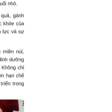
uổi nhỏ.
 quả, gánh
c khỏe của
 lực và sự
c miền núi,
 dinh dưỡng
. Không chỉ
còn hạn chế
triển trong