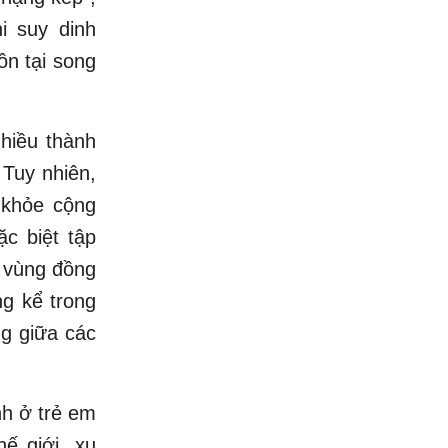
i suy dinh
ồn tại song
hiều thành
 Tuy nhiên,
 khỏe cộng
c biệt tập
à vùng đồng
ng kể trong
ng giữa các
nh ở trẻ em
ế giới, xu