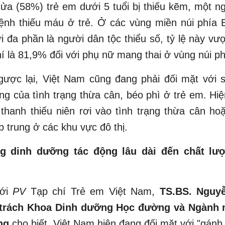
ửa (58%) trẻ em dưới 5 tuổi bị thiếu kẽm, một n
ệnh thiếu máu ở trẻ. Ở các vùng miền núi phía 
 đa phần là người dân tộc thiểu số, tỷ lệ này v
í là 81,9% đối với phụ nữ mang thai ở vùng núi ph
gược lại, Việt Nam cũng đang phải đối mặt với s
g của tình trạng thừa cân, béo phì ở trẻ em. H
thanh thiếu niên rơi vào tình trạng thừa cân ho
ập trung ở các khu vực đô thị.
g dinh dưỡng tác động lâu dài đến chất lư
với
PV
Tạp chí Trẻ em Việt Nam,
TS.BS. Nguy
trách Khoa Dinh dưỡng Học đường và Ngành n
ng
cho biết, Việt Nam hiện đang đối mặt với "gánh