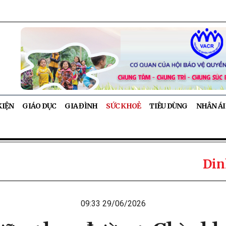
KIỆN
GIÁO DỤC
GIA ĐÌNH
SỨC KHOẺ
TIÊU DÙNG
NHÂN ÁI
Din
09:33 29/06/2026