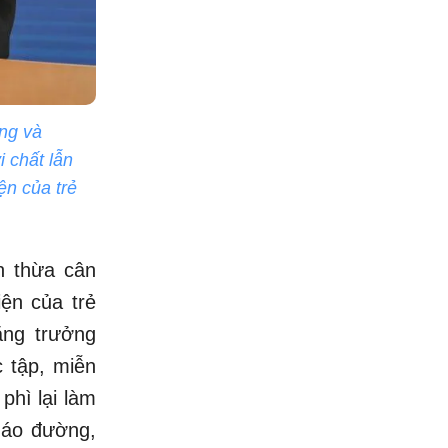
ng và
 chất lẫn
ện của trẻ
n thừa cân
iện của trẻ
ăng trưởng
 tập, miễn
phì lại làm
háo đường,