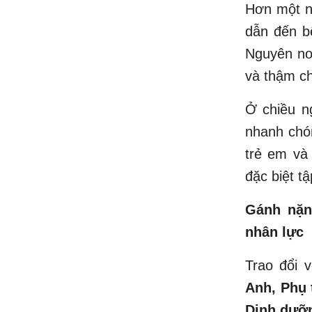
Hơn một n
dẫn đến b
Nguyên nơi
và thậm ch
Ở chiều n
nhanh chón
trẻ em và 
đặc biệt t
Gánh nặn
nhân lực
Trao đổi 
Anh, Phụ 
Dinh dưỡ