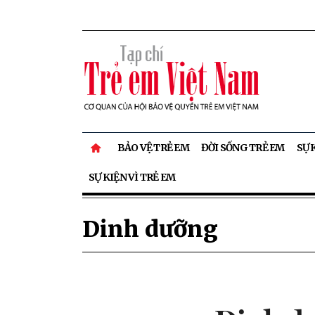
BẢO VỆ TRẺ EM
ĐỜI SỐNG TRẺ EM
SỰ 
SỰ KIỆN VÌ TRẺ EM
Dinh dưỡng