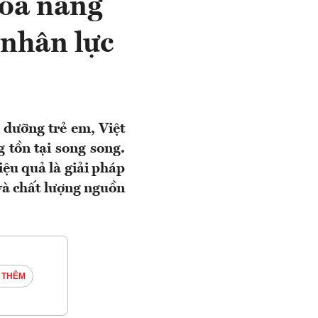
hóa nâng
 nhân lực
 dưỡng trẻ em, Việt
 tồn tại song song.
ệu quả là giải pháp
và chất lượng nguồn
 THÊM