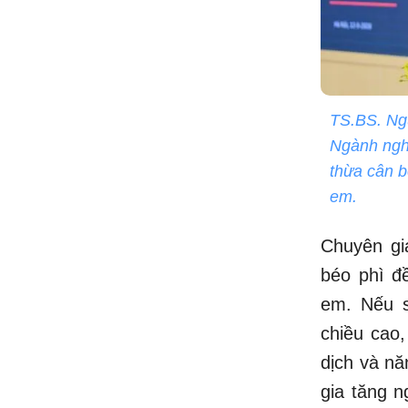
TS.BS. Ng
Ngành nghề
thừa cân b
em.
Chuyên gi
béo phì đề
em. Nếu s
chiều cao
dịch và nă
gia tăng 