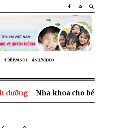
TRẺ EM NÓI
ẢNH/VIDEO
h dưỡng
Nha khoa cho bé