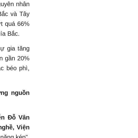
guyên nhân
Bắc và Tây
ượt quá 66%
ía Bắc.
ự gia tăng
iện gần 20%
ặc béo phì,
ợng nguồn
ễn Đỗ Vân
ghề, Viện
 nặng kép",