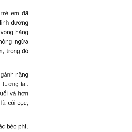
 trẻ em đã
 dinh dưỡng
 vong hàng
phòng ngừa
, trong đó
, gánh nặng
 tương lai.
tuổi và hơn
là còi cọc,
ặc béo phì.