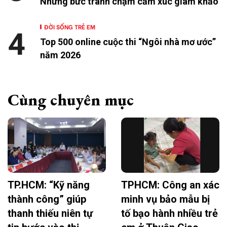
Những bức tranh chạm cảm xúc giám khảo
ĐỜI SỐNG TRẺ EM
4
Top 500 online cuộc thi “Ngôi nhà mơ ước”
năm 2026
Cùng chuyên mục
TP.HCM: “Kỹ năng
TPHCM: Công an xác
thành công” giúp
minh vụ bảo mẫu bị
thanh thiếu niên tự
tố bạo hành nhiều trẻ