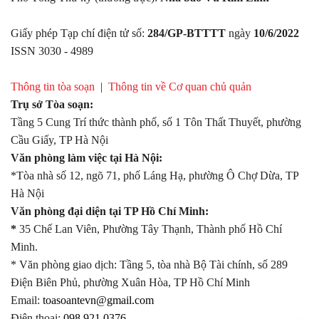
Giấy phép Tạp chí điện tử số:
284/GP-BTTTT
ngày
10/6/2022
ISSN 3030 - 4989
Thông tin tòa soạn
|
Thông tin về Cơ quan chủ quản
Trụ sở Tòa soạn:
Tầng 5 Cung Trí thức thành phố, số 1 Tôn Thất Thuyết, phường
Cầu Giấy, TP Hà Nội
Văn phòng làm việc tại Hà Nội:
*Tòa nhà số 12, ngõ 71, phố Láng Hạ, phường Ô Chợ Dừa, TP
Hà Nội
Văn phòng đại diện tại TP Hồ Chí Minh:
*
35 Chế Lan Viên, Phường Tây Thạnh, Thành phố Hồ Chí
Minh.
* Văn phòng giao dịch: Tầng 5, tòa nhà Bộ Tài chính, số 289
Điện Biên Phủ, phường Xuân Hòa, TP Hồ Chí Minh
Email:
toasoantevn@gmail.com
Điện thoại:
098.921.0376