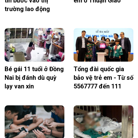
tin bước vào thị
em ở Thuận Giao
trường lao động
Bé gái 11 tuổi ở Đồng
Tổng đài quốc gia
Nai bị đánh dù quỳ
bảo vệ trẻ em - Từ số
lạy van xin
5567777 đến 111