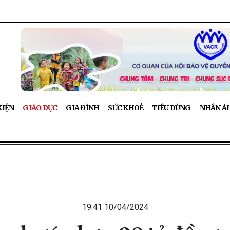
KIỆN
GIÁO DỤC
GIA ĐÌNH
SỨC KHOẺ
TIÊU DÙNG
NHÂN ÁI
19:41 10/04/2024