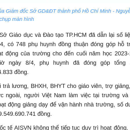
ủa Giám đốc Sở GD&ĐT thành phố Hồ Chí Minh - Nguy
 chụp màn hình
ở Giáo dục và Đào tạo TP.HCM đã dẫn lại số liệ
/4, có 748 phụ huynh đồng thuận đóng góp hỗ tr
oạt động của trường cho đến cuối năm học 2023-
iờ ngày 8/4, phụ huynh đã đóng góp tổng s
4.833 đồng.
i trả lương, BHXH, BHYT cho giáo viên, trợ giảng
c ngoài, người Việt Nam làm việc tại trường và
ạt động giảng dạy để vận hành nhà trường, số d
à 9.549.690.741 đồng.
c tế AISVN không thể tiếp tục duy trì hoạt động.