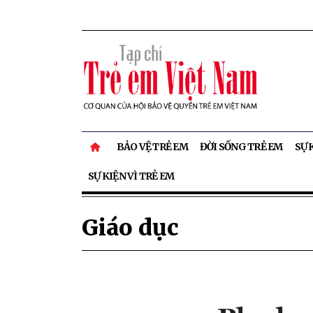
BẢO VỆ TRẺ EM
ĐỜI SỐNG TRẺ EM
SỰ 
SỰ KIỆN VÌ TRẺ EM
Giáo dục