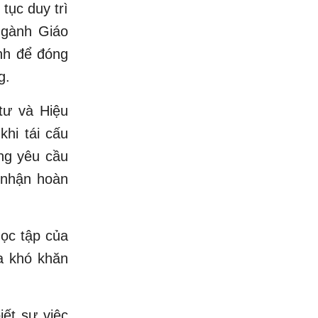
 tục duy trì
Ngành Giáo
nh để đóng
g.
tư và Hiệu
hi tái cấu
ng yêu cầu
c nhận hoàn
học tập của
a khó khăn
ết sự việc