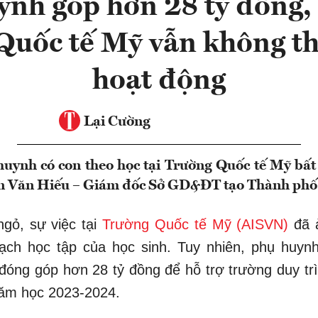
ynh góp hơn 28 tỷ đồng,
Quốc tế Mỹ vẫn không th
hoạt động
Lại Cường
huynh có con theo học tại Trường Quốc tế Mỹ bấ
n Văn Hiếu – Giám đốc Sở GD&ĐT tạo Thành phố
ngỏ, sự việc tại
Trường Quốc tế Mỹ (AISVN)
đã 
ạch học tập của học sinh. Tuy nhiên, phụ huyn
đóng góp hơn 28 tỷ đồng để hỗ trợ trường duy tr
năm học 2023-2024.