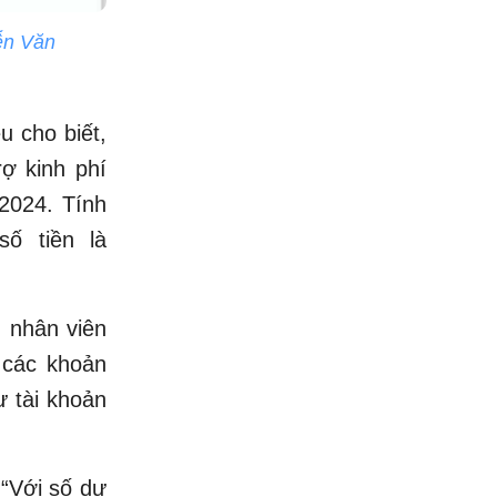
ễn Văn
u cho biết,
ợ kinh phí
2024. Tính
ố tiền là
, nhân viên
 các khoản
ư tài khoản
 “Với số dư