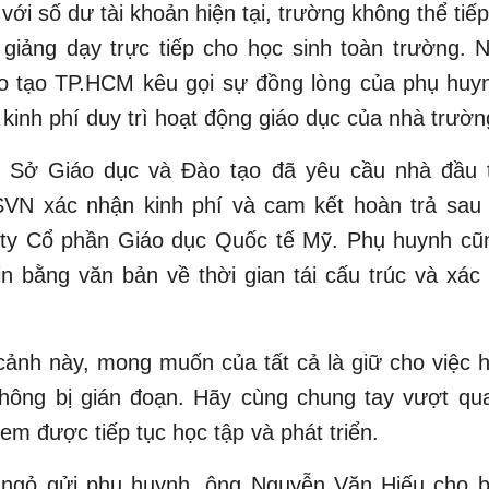
với số dư tài khoản hiện tại, trường không thể tiếp
 giảng dạy trực tiếp cho học sinh toàn trường. 
o tạo TP.HCM kêu gọi sự đồng lòng của phụ huy
 kinh phí duy trì hoạt động giáo dục của nhà trườn
, Sở Giáo dục và Đào tạo đã yêu cầu nhà đầu 
SVN xác nhận kinh phí và cam kết hoàn trả sau k
 ty Cổ phần Giáo dục Quốc tế Mỹ. Phụ huynh cũ
in bằng văn bản về thời gian tái cấu trúc và xá
cảnh này, mong muốn của tất cả là giữ cho việc 
không bị gián đoạn. Hãy cùng chung tay vượt qu
 em được tiếp tục học tập và phát triển.
 ngỏ gửi phụ huynh, ông Nguyễn Văn Hiếu cho bi