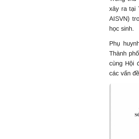
xảy ra tạ
AISVN) tr
học sinh.
Phụ huynh
Thành phố
cùng Hội 
các vấn đề