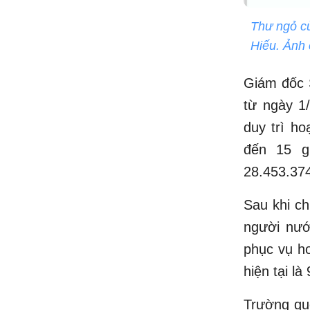
Thư ngỏ c
Hiếu. Ảnh
Giám đốc S
từ ngày 1
duy trì h
đến 15 g
28.453.37
Sau khi ch
người nướ
phục vụ ho
hiện tại l
Trường quố