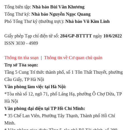
Tổng biên tập:
Nhà báo Bùi Văn Khương
Tổng Thư ký:
Nhà báo Nguyễn Ngọc Quang
Phó Tổng Thư ký (thường trực):
Nhà báo Vũ Kim Linh
Giấy phép Tạp chí điện tử số:
284/GP-BTTTT
ngày
10/6/2022
ISSN 3030 - 4989
Thông tin tòa soạn
|
Thông tin về Cơ quan chủ quản
Trụ sở Tòa soạn:
Tầng 5 Cung Trí thức thành phố, số 1 Tôn Thất Thuyết, phường
Cầu Giấy, TP Hà Nội
Văn phòng làm việc tại Hà Nội:
*Tòa nhà số 12, ngõ 71, phố Láng Hạ, phường Ô Chợ Dừa, TP
Hà Nội
Văn phòng đại diện tại TP Hồ Chí Minh:
*
35 Chế Lan Viên, Phường Tây Thạnh, Thành phố Hồ Chí
Minh.