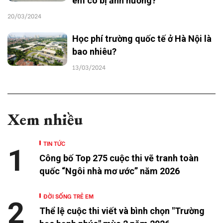
em có bị ảnh hưởng?
20/03/2024
Học phí trường quốc tế ở Hà Nội là
bao nhiêu?
13/03/2024
Xem nhiều
TIN TỨC
1
Công bố Top 275 cuộc thi vẽ tranh toàn
quốc “Ngôi nhà mơ ước” năm 2026
ĐỜI SỐNG TRẺ EM
2
Thể lệ cuộc thi viết và bình chọn "Trường