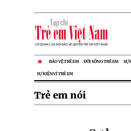
BẢO VỆ TRẺ EM
ĐỜI SỐNG TRẺ EM
SỰ 
SỰ KIỆN VÌ TRẺ EM
Trẻ em nói