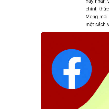
hay nhân v
chính thức
Mong mọi n
một cách v