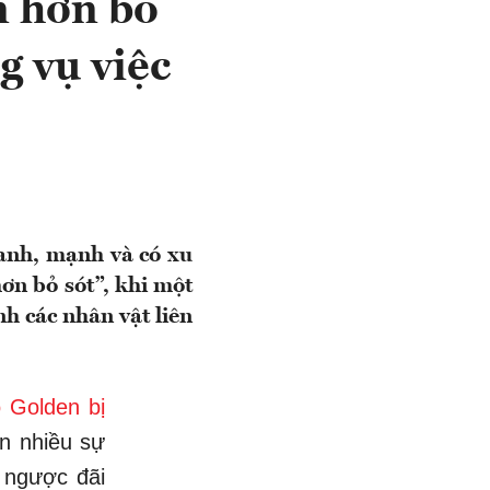
n hơn bỏ
g vụ việc
hanh, mạnh và có xu
ơn bỏ sót”, khi một
ính các nhân vật liên
 Golden bị
n nhiều sự
o ngược đãi