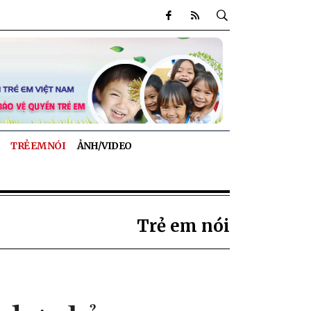
TRẺ EM NÓI
ẢNH/VIDEO
Trẻ em nói