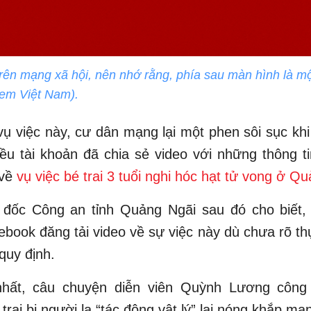
trên mạng xã hội, nên nhớ rằng, phía sau màn hình là mộ
 em Việt Nam).
ụ việc này, cư dân mạng lại một phen sôi sục kh
iều tài khoản đã chia sẻ video với những thông t
 về
vụ việc bé trai 3 tuổi nghi hóc hạt tử vong ở Q
đốc Công an tỉnh Quảng Ngãi sau đó cho biết, 
book đăng tải video về sự việc này dù chưa rõ th
 quy định.
hất, câu chuyện diễn viên Quỳnh Lương công
trai bị người lạ “tác động vật lý” lại nóng khắp mạ