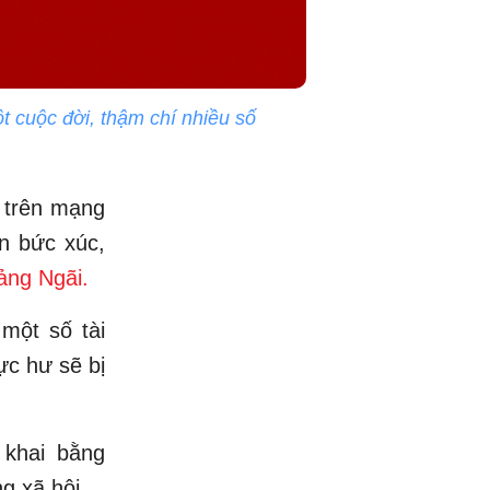
t cuộc đời, thậm chí nhiều số
i trên mạng
in bức xúc,
uảng Ngãi.
một số tài
ực hư sẽ bị
 khai bằng
ng xã hội.