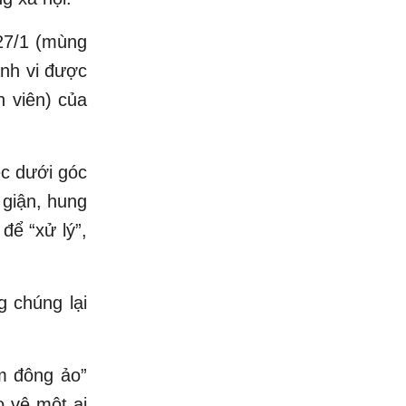
 27/1 (mùng
nh vi được
n viên) của
ệc dưới góc
 giận, hung
để “xử lý”,
 chúng lại
m đông ảo”
o vệ một ai