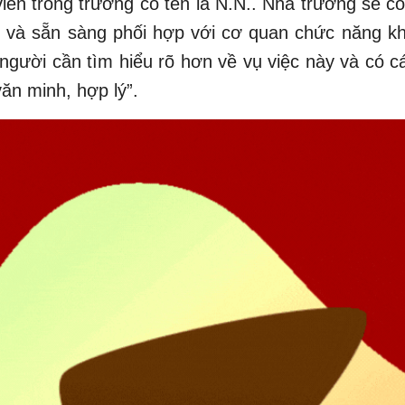
iên trong trường có tên là N.N.. Nhà trường sẽ c
 và sẵn sàng phối hợp với cơ quan chức năng khi
gười cần tìm hiểu rõ hơn về vụ việc này và có 
ăn minh, hợp lý”.