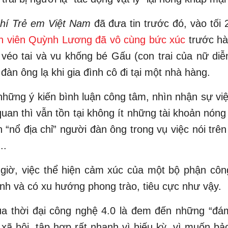
hí Trẻ em Việt Nam
đã đưa tin trước đó, vào tối
n viên Quỳnh Lương đã vô cùng bức xúc
trước hà
, véo tai và vu khống bé Gấu (con trai của nữ diễ
đàn ông lạ khi gia đình cô đi tại một nhà hàng.
hững ý kiến bình luận công tâm, nhìn nhận sự vi
uan thì vẫn tồn tại không ít những tài khoản nóng
“nổ địa chỉ” người đàn ông trong vụ việc nói trên 
..
giờ, việc thể hiện cảm xúc của một bộ phận công
h và có xu hướng phong trào, tiêu cực như vậy.
ủa thời đại công nghệ 4.0 là đem đến những “đá
xã hội, tập hợp rất nhanh vì hiếu kỳ, vì muốn bả