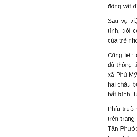
động vật đ
Sau vụ vi
tính, đòi 
của trẻ nh
Cũng liên 
đủ thông t
xã Phú Mỹ,
hai cháu b
bất bình, t
Phía trườn
trên trang
Tân Phước,