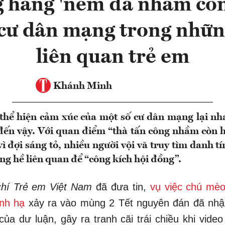
 hăng 'ném đá nhầm cò
 cư dân mạng trong nhữn
liên quan trẻ em
Khánh Minh
 thể hiện cảm xúc của một số cư dân mạng lại n
ến vậy. Với quan điểm “thà tấn công nhầm còn h
vì đợi sáng tỏ, nhiều người vội vã truy tìm danh t
g hề liên quan để “công kích hội đồng”.
chí Trẻ em Việt Nam
đã đưa tin,
vụ việc chú mèo
ành hạ
xảy ra vào mùng 2 Tết nguyên đán đã nhậ
ủa dư luận, gây ra tranh cãi trái chiều khi vide