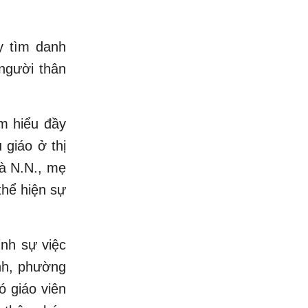
y tìm danh
 người thân
ìm hiểu đầy
 giáo ở thị
bà N.N., mẹ
thể hiện sự
ính sự việc
ịnh, phường
ó giáo viên