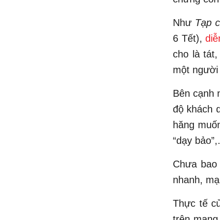
Như
Tạp c
6 Tết),
diễ
cho là tát
một người 
Bên cạnh n
độ khách q
hăng muốn 
“dạy bảo”,.
Chưa bao 
nhanh, mạn
Thực tế c
trên mạng 