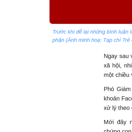
Trước khi để lại những bình luận 
phận (Ảnh minh hoạ: Tạp chí Trẻ
Ngay sau v
xã hội, nh
một chiều
Phó Giám 
khoản Face
xử lý theo
Mới đây n
chứng con 