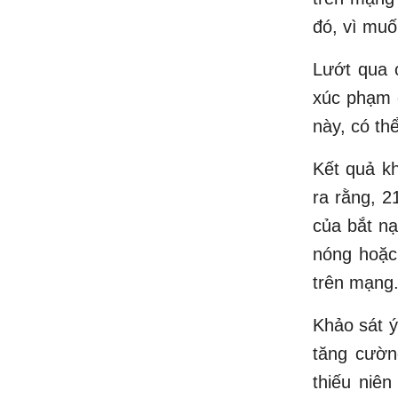
đó, vì muố
Lướt qua c
xúc phạm 
này, có th
Kết quả k
ra rằng, 2
của bắt n
nóng hoặc 
trên mạng
Khảo sát ý
tăng cườn
thiếu niê