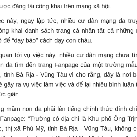
ược đăng tải công khai trên mạng xã hội.
ệc này, ngay lập tức, nhiều cư dân mạng đã tru
công khai danh sách trang cá nhân tất cả những
ỏ để “dạy bảo” cách dạy con cháu.
quan tới vụ việc này, nhiều cư dân mạng chưa t
in đã tìm đến trang Fanpage của một trường mẫu
 tỉnh Bà Rịa - Vũng Tàu vì cho rằng, đây là nơi 
é gây ra vụ việc làm việc và để lại nhiều bình luận 
ức giận.
g mầm non đã phải lên tiếng chính thức đính ch
 Fanpage: “Trường có địa chỉ là Khu phố Ông Tr
 thị xã Phú Mỹ, tỉnh Bà Rịa - Vũng Tàu, không c