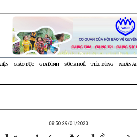
KIỆN
GIÁO DỤC
GIA ĐÌNH
SỨC KHOẺ
TIÊU DÙNG
NHÂN ÁI
08:50 29/01/2023