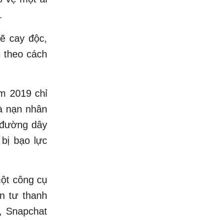
.
lẽ cay độc,
 theo cách
m 2019 chỉ
là nạn nhân
 đường dây
 bị bạo lực
một công cụ
n tư thanh
, Snapchat