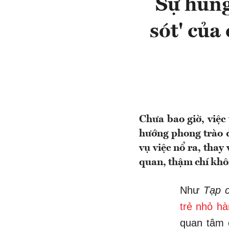
Sự hung
sót' của
Chưa bao giờ, việc
hướng phong trào đ
vụ việc nổ ra, thay 
quan, thậm chí khôn
Như
Tạp 
trẻ nhỏ h
quan tâm c