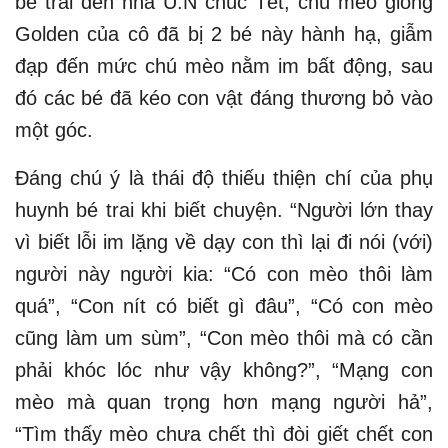
bé trai đến nhà U.N chúc Tết, chú mèo giống
Golden của cô đã bị 2 bé này hành hạ, giẫm
đạp đến mức chú mèo nằm im bất động, sau
đó các bé đã kéo con vật đáng thương bỏ vào
một góc.
Đáng chú ý là thái độ thiếu thiện chí của phụ
huynh bé trai khi biết chuyện. “Người lớn thay
vì biết lỗi im lặng về dạy con thì lại đi nói (với)
người này người kia: “Có con mèo thôi làm
quá”, “Con nít có biết gì đâu”, “Có con mèo
cũng làm um sùm”, “Con mèo thôi mà có cần
phải khóc lóc như vậy không?”, “Mạng con
mèo mà quan trọng hơn mạng người hả”,
“Tìm thấy mèo chưa chết thì đòi giết chết con