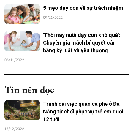
5 mẹo dạy con về sự trách nhiệm
09/11/2022
'Thời nay nuôi dạy con khó quá':
Chuyên gia mách bí quyết cân
bằng kỷ luật và yêu thương
06/11/2022
Tin nên đọc
Tranh cãi việc quán cà phê ở Đà
Nẵng từ chối phục vụ trẻ em dưới
12 tuổi
15/12/2022