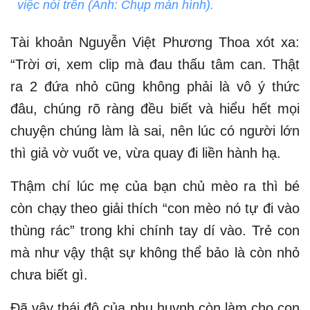
việc nói trên (Ảnh: Chụp màn hình).
Tài khoản Nguyễn Việt Phương Thoa xót xa:
“Trời ơi, xem clip mà đau thấu tâm can. Thật
ra 2 đứa nhỏ cũng không phải là vô ý thức
đâu, chúng rõ ràng đều biết và hiểu hết mọi
chuyện chúng làm là sai, nên lúc có người lớn
thì giả vờ vuốt ve, vừa quay đi liền hành hạ.
Thậm chí lúc mẹ của bạn chủ mèo ra thì bé
còn chạy theo giải thích “con mèo nó tự đi vào
thùng rác” trong khi chính tay dí vào. Trẻ con
mà như vậy thật sự không thể bảo là còn nhỏ
chưa biết gì.
Đã vậy thái độ của phụ huynh còn làm cho con