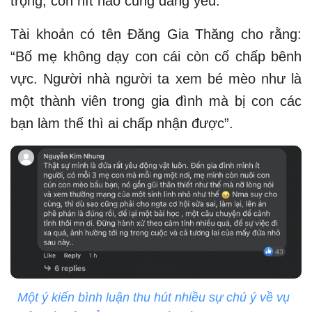
trọng, con nít nào cũng đáng yêu.
Tài khoản có tên Đăng Gia Thăng cho rằng:
“Bố mẹ không dạy con cái còn cố chấp bênh
vực. Người nhà người ta xem bé mèo như là
một thành viên trong gia đình mà bị con các
bạn làm thế thì ai chấp nhận được”.
Một ý kiến bình luận thu hút nhiều sự chú ý về vụ