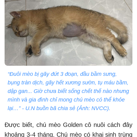
“Đuôi mèo bị gãy đứt 3 đoạn, đầu bầm sưng,
bụng tràn dịch, gãy hết xương sườn, tụ máu bầm,
dập gan... Giờ chưa biết sống chết thế nào nhưng
mình và gia đình chỉ mong chú mèo có thể khỏe
lại…” - U.N buồn bã chia sẻ (Ảnh: NVCC).
Được biết, chú mèo Golden cô nuôi cách đây
khoảng 3-4 tháng. Chú mèo có khai sinh trùng