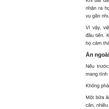
Khi bắt đầ
nhận ra h
vụ gần như
Vì vậy, vi
đầu tiên. 
họ cảm thấ
Ăn ngoài
Nếu trước
mang tính t
Không phải
Một bữa ăn
cân, nhiều