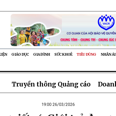
KIỆN
GIÁO DỤC
GIA ĐÌNH
SỨC KHOẺ
TIÊU DÙNG
NHÂN ÁI
Truyền thông Quảng cáo
Doanh
19:00 26/03/2026