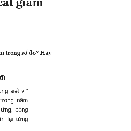
 cắt giảm
ằm trong số đó? Hãy
đi
ng siết ví”
 trong năm
 ứng, cộng
n lại từng