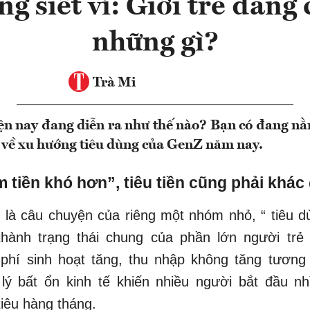
g siết ví: Giới trẻ đang
những gì?
Trà Mi
hiện nay đang diễn ra như thế nào? Bạn có đang n
 về xu hướng tiêu dùng của GenZ năm nay.
m tiền khó hơn”, tiêu tiền cũng phải khác 
là câu chuyện của riêng một nhóm nhỏ, “ tiêu dù
thành trạng thái chung của phần lớn người trẻ
 phí sinh hoạt tăng, thu nhập không tăng tương
lý bất ổn kinh tế khiến nhiều người bắt đầu nhì
tiêu hàng tháng.