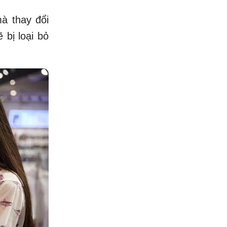
à thay đổi
ẽ bị loại bỏ