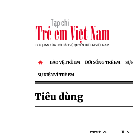
BẢO VỆ TRẺ EM
ĐỜI SỐNG TRẺ EM
SỰ 
SỰ KIỆN VÌ TRẺ EM
Tiêu dùng