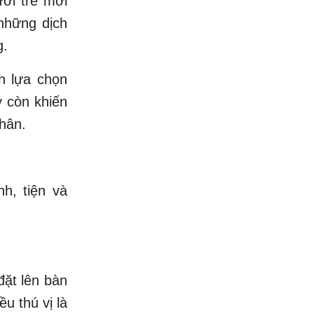
ười trẻ mới
những dịch
g.
nh lựa chọn
y còn khiến
nhân.
h, tiện và
đặt lên bàn
u thú vị là