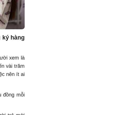
g ký hàng
gười xem là
ến vài trăm
c nên ít ai
ệu đồng mỗi