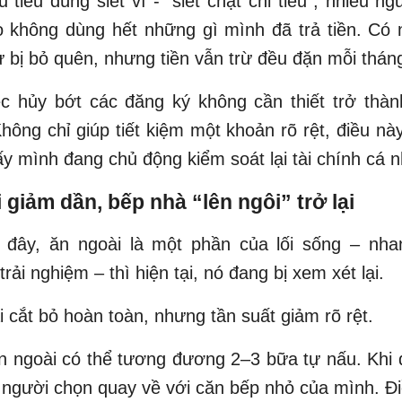
u tiêu dùng siết ví - "siết chặt chi tiêu", nhiều ng
ọ không dùng hết những gì mình đã trả tiền. Có 
 bị bỏ quên, nhưng tiền vẫn trừ đều đặn mỗi thán
ệc hủy bớt các đăng ký không cần thiết trở thà
Không chỉ giúp tiết kiệm một khoản rõ rệt, điều nà
y mình đang chủ động kiểm soát lại tài chính cá 
 giảm dần, bếp nhà “lên ngôi” trở lại
 đây, ăn ngoài là một phần của lối sống – nhan
rải nghiệm – thì hiện tại, nó đang bị xem xét lại.
 cắt bỏ hoàn toàn, nhưng tần suất giảm rõ rệt.
 ngoài có thể tương đương 2–3 bữa tự nấu. Khi 
 người chọn quay về với căn bếp nhỏ của mình. Điề