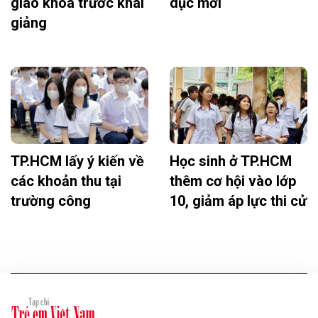
giáo khoa trước khai
dục mới
giảng
TP.HCM lấy ý kiến về
Học sinh ở TP.HCM
các khoản thu tại
thêm cơ hội vào lớp
trường công
10, giảm áp lực thi cử