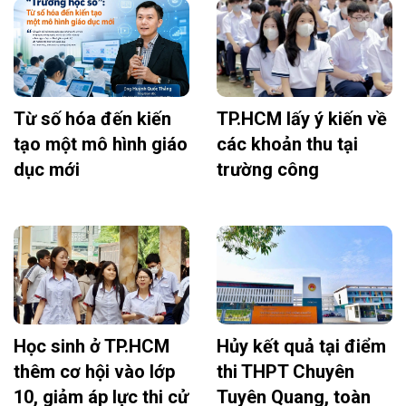
Từ số hóa đến kiến
TP.HCM lấy ý kiến về
tạo một mô hình giáo
các khoản thu tại
dục mới
trường công
Học sinh ở TP.HCM
Hủy kết quả tại điểm
thêm cơ hội vào lớp
thi THPT Chuyên
10, giảm áp lực thi cử
Tuyên Quang, toàn