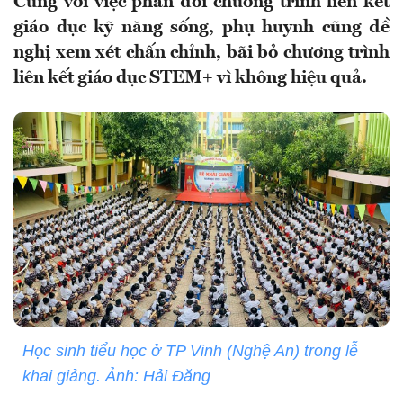
Cùng với việc phản đối chương trình liên kết
giáo dục kỹ năng sống, phụ huynh cũng đề
nghị xem xét chấn chỉnh, bãi bỏ chương trình
liên kết giáo dục STEM+ vì không hiệu quả.
Học sinh tiểu học ở TP Vinh (Nghệ An) trong lễ
khai giảng. Ảnh: Hải Đăng