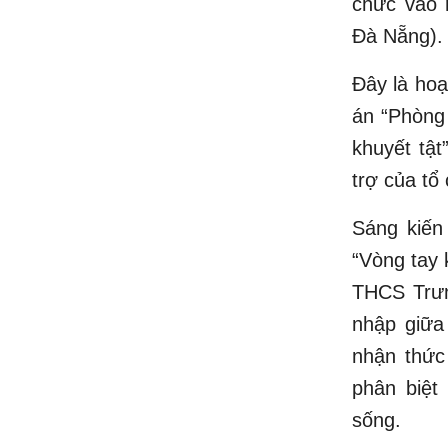
chức vào 
Đà Nẵng)
Đây là hoạ
án “Phòng 
khuyết tật
trợ của tổ
Sáng kiến 
“Vòng tay 
THCS Trưn
nhập giữa
nhận thức
phân biệt
sống.