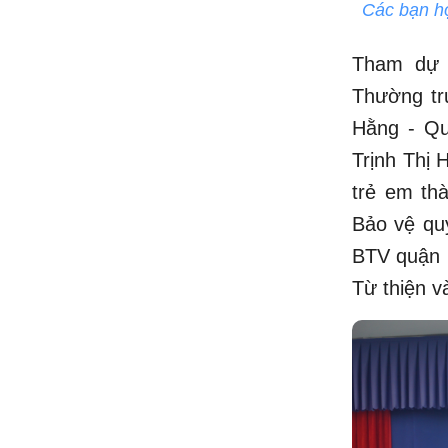
Các bạn học
Tham dự 
Thường tr
Hằng - Qu
Trịnh Thị
trẻ em th
Bảo vệ qu
BTV quận 
Từ thiện 