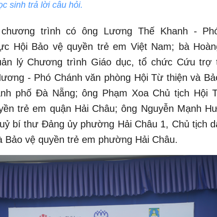
 sinh trả lời câu hỏi.
chương trình có ông Lương Thế Khanh - Phó
ực Hội Bảo vệ quyền trẻ em Việt Nam; bà Hoàn
ản lý Chương trình Giáo dục, tổ chức Cứu trợ 
 Hương - Phó Chánh văn phòng Hội Từ thiện và Bả
ành phố Đà Nẵng; ông Phạm Xoa Chủ tịch Hội T
yền trẻ em quận Hải Châu; ông Nguyễn Mạnh Hư
uỷ bí thư Đảng ủy phường Hải Châu 1, Chủ tịch d
và Bảo vệ quyền trẻ em phường Hải Châu.