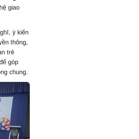
hệ giao
ghĩ, ý kiến
yền thông,
n trẻ
 để góp
ộng chung.