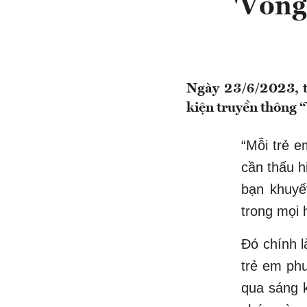
'Vòng 
Ngày 23/6/2023, t
kiện truyền thông “
“Mỗi trẻ e
cần thấu h
bạn khuyế
trong mọi 
Đó chính 
trẻ em ph
qua sáng k