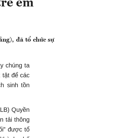
 trẻ em
ng), đã tổ chức sự
ậy chúng ta
 tật để các
h sinh tồn
CLB) Quyền
 tải thông
ối” được tổ