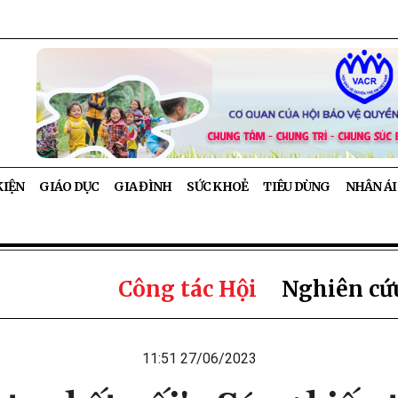
KIỆN
GIÁO DỤC
GIA ĐÌNH
SỨC KHOẺ
TIÊU DÙNG
NHÂN ÁI
Công tác Hội
Nghiên cứu
11:51 27/06/2023