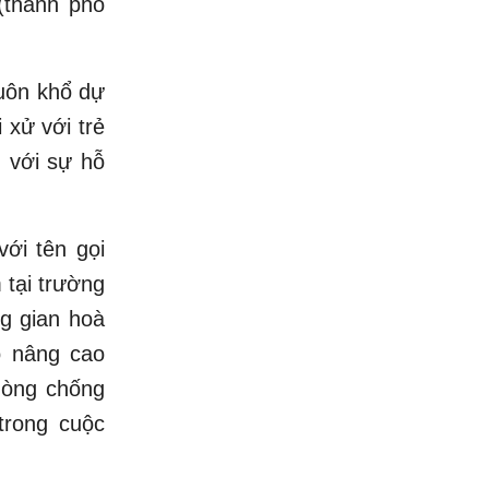
(thành phố
huôn khổ dự
 xử với trẻ
n với sự hỗ
với tên gọi
 tại trường
g gian hoà
ó nâng cao
hòng chống
trong cuộc