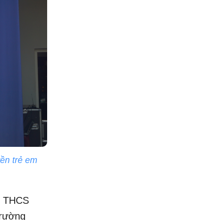
ền trẻ em
ng THCS
trường