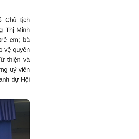
 Chủ tịch
g Thị Minh
trẻ em; bà
o vệ quyền
ừ thiện và
ng uỷ viên
anh dự Hội