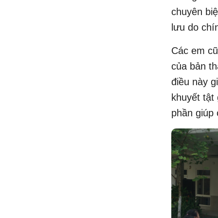
chuyên biệ
lưu do chí
Các em cũn
của bản th
điều này g
khuyết tật
phần giúp 