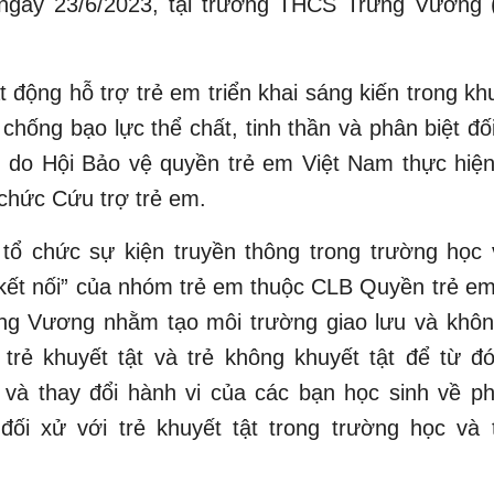
ngày 23/6/2023, tại trường THCS Trưng Vương 
.
t động hỗ trợ trẻ em triển khai sáng kiến trong k
chống bạo lực thể chất, tinh thần và phân biệt đối
” do Hội Bảo vệ quyền trẻ em Việt Nam thực hiệ
 chức Cứu trợ trẻ em.
tổ chức sự kiện truyền thông trong trường học 
kết nối” của nhóm trẻ em thuộc CLB Quyền trẻ em
g Vương nhằm tạo môi trường giao lưu và khôn
 trẻ khuyết tật và trẻ không khuyết tật để từ đ
 và thay đổi hành vi của các bạn học sinh về p
 đối xử với trẻ khuyết tật trong trường học và 