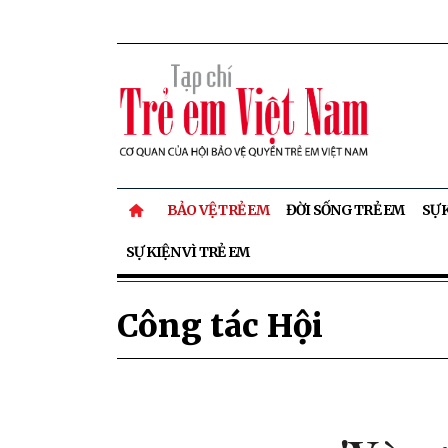
BẢO VỆ TRẺ EM
ĐỜI SỐNG TRẺ EM
SỰ 
SỰ KIỆN VÌ TRẺ EM
Công tác Hội