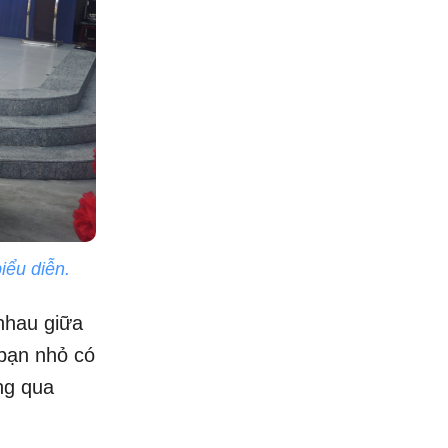
iểu diễn.
 nhau giữa
 bạn nhỏ có
ng qua