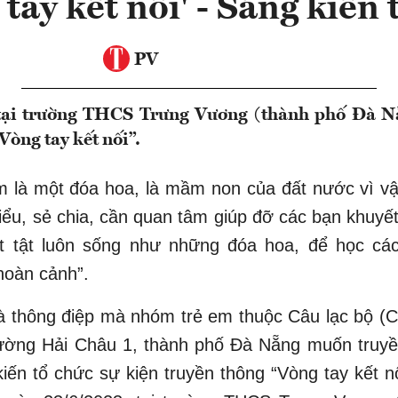
tay kết nối' - Sáng kiến
PV
ại trường THCS Trưng Vương (thành phố Đà Nẵ
Vòng tay kết nối”.
m là một đóa hoa, là mầm non của đất nước vì v
iểu, sẻ chia, cần quan tâm giúp đỡ các bạn khuyết
t tật luôn sống như những đóa hoa, để học các
hoàn cảnh”.
là thông điệp mà nhóm trẻ em thuộc Câu lạc bộ (
ường Hải Châu 1, thành phố Đà Nẵng muốn truyền
iến tổ chức sự kiện truyền thông “Vòng tay kết n