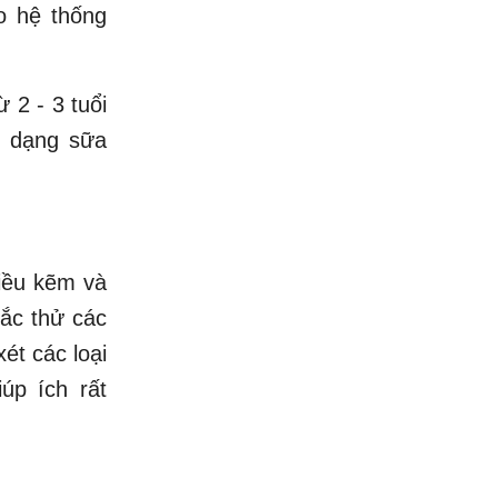
ho hệ thống
ừ 2 - 3 tuổi
n dạng sữa
hiều kẽm và
hắc thử các
ét các loại
úp ích rất