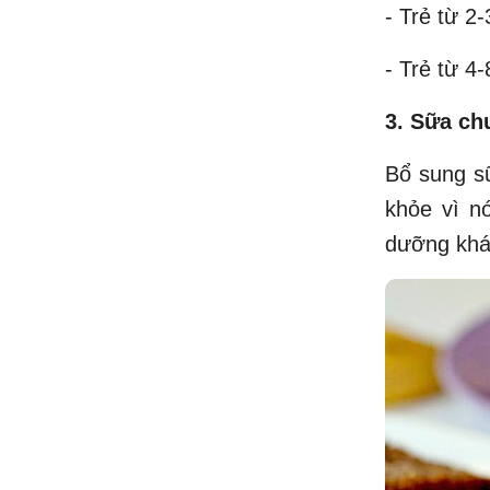
- Trẻ từ 2
- Trẻ từ 4
3. Sữa ch
Bổ sung sữ
khỏe vì nó
dưỡng khác