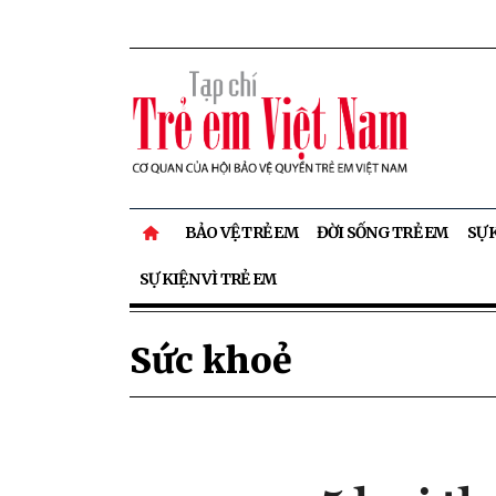
BẢO VỆ TRẺ EM
ĐỜI SỐNG TRẺ EM
SỰ 
SỰ KIỆN VÌ TRẺ EM
Sức khoẻ