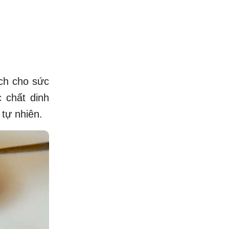
ích cho sức
c chất dinh
 tự nhiên.