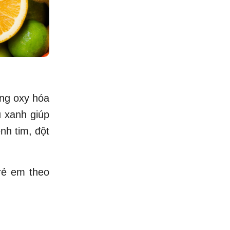
ống oxy hóa
u xanh giúp
nh tim, đột
rẻ em theo