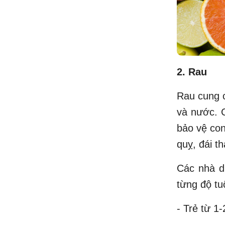
2. Rau
Rau cung c
và nước. C
bảo vệ con
quỵ, đái t
Các nhà d
từng độ tu
- Trẻ từ 1