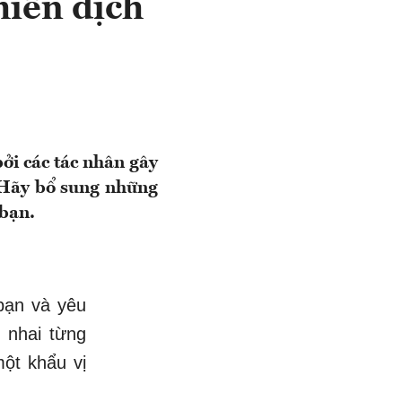
miễn dịch
bởi các tác nhân gây
 Hãy bổ sung những
 bạn.
bạn và yêu
 nhai từng
một khẩu vị