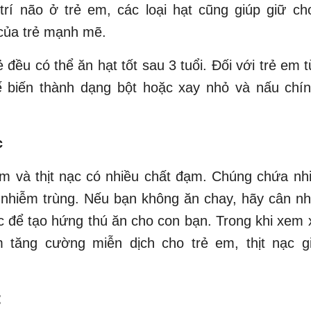
 trí não ở trẻ em, các loại hạt cũng giúp giữ c
của trẻ mạnh mẽ.
 đều có thể ăn hạt tốt sau 3 tuổi. Đối với trẻ em t
ế biến thành dạng bột hoặc xay nhỏ và nấu chí
c
ầm và thịt nạc có nhiều chất đạm. Chúng chứa n
 nhiễm trùng. Nếu bạn không ăn chay, hãy cân n
nạc để tạo hứng thú ăn cho con bạn. Trong khi xem x
 tăng cường miễn dịch cho trẻ em, thịt nạc gi
: