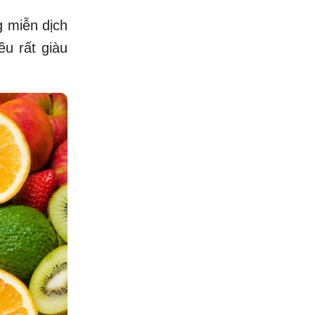
g miễn dịch
ều rất giàu