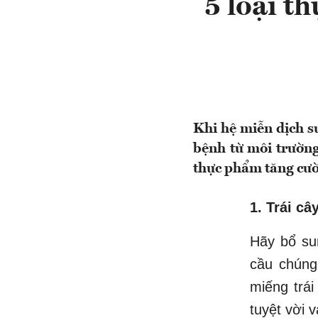
5 loại t
Khi hệ miễn dịch su
bệnh từ môi trườn
thực phẩm tăng cườ
1. Trái câ
Hãy bổ su
cầu chúng
miếng trái
tuyệt vời 