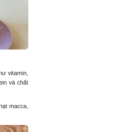
hư vitamin,
ein và chất
 hạt macca,