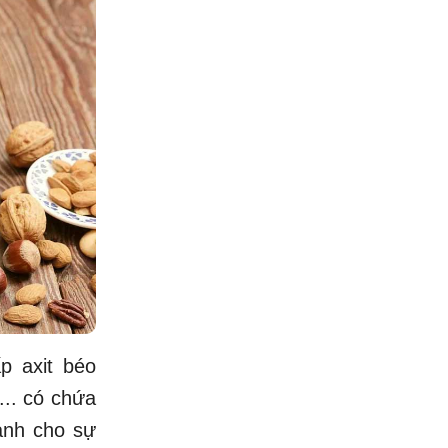
p axit béo
... có chứa
ạnh cho sự