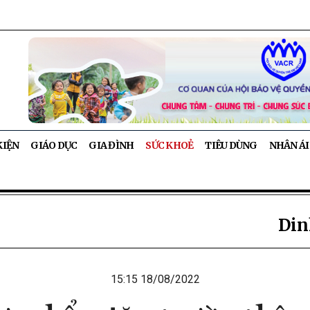
KIỆN
GIÁO DỤC
GIA ĐÌNH
SỨC KHOẺ
TIÊU DÙNG
NHÂN ÁI
Din
15:15 18/08/2022