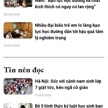
Nam: "Bạo lực học đường và chất
kích thích có nguy cơ lan rộng"
05/10/2024
Nhiều đại biểu trẻ em lo lắng bạo
lực học đường dẫn tới hậu quả tâm
lý nghiêm trọng
29/09/2024
Tin nên đọc
Hà Nội: Sốc với cảnh nam sinh lớp
7 giật tóc, kéo ngã cô giáo
19/09/2025
Bỏ 5 hình thức kỷ luật học sinh ban