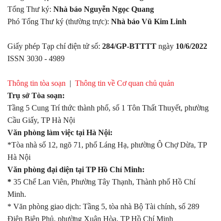
Tổng Thư ký:
Nhà báo Nguyễn Ngọc Quang
Phó Tổng Thư ký (thường trực):
Nhà báo Vũ Kim Linh
Giấy phép Tạp chí điện tử số:
284/GP-BTTTT
ngày
10/6/2022
ISSN 3030 - 4989
Thông tin tòa soạn
|
Thông tin về Cơ quan chủ quản
Trụ sở Tòa soạn:
Tầng 5 Cung Trí thức thành phố, số 1 Tôn Thất Thuyết, phường
Cầu Giấy, TP Hà Nội
Văn phòng làm việc tại Hà Nội:
*Tòa nhà số 12, ngõ 71, phố Láng Hạ, phường Ô Chợ Dừa, TP
Hà Nội
Văn phòng đại diện tại TP Hồ Chí Minh:
*
35 Chế Lan Viên, Phường Tây Thạnh, Thành phố Hồ Chí
Minh.
* Văn phòng giao dịch: Tầng 5, tòa nhà Bộ Tài chính, số 289
Điện Biên Phủ, phường Xuân Hòa, TP Hồ Chí Minh