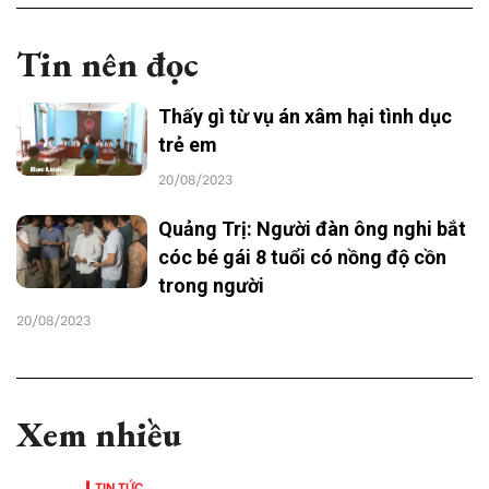
Tin nên đọc
Thấy gì từ vụ án xâm hại tình dục
trẻ em
20/08/2023
Quảng Trị: Người đàn ông nghi bắt
cóc bé gái 8 tuổi có nồng độ cồn
trong người
20/08/2023
Xem nhiều
TIN TỨC