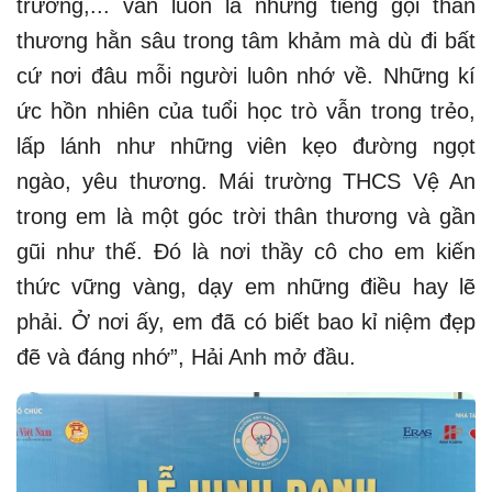
trường,... vẫn luôn là những tiếng gọi thân
thương hằn sâu trong tâm khảm mà dù đi bất
cứ nơi đâu mỗi người luôn nhớ về. Những kí
ức hồn nhiên của tuổi học trò vẫn trong trẻo,
lấp lánh như những viên kẹo đường ngọt
ngào, yêu thương. Mái trường THCS Vệ An
trong em là một góc trời thân thương và gần
gũi như thế. Đó là nơi thầy cô cho em kiến
thức vững vàng, dạy em những điều hay lẽ
phải. Ở nơi ấy, em đã có biết bao kỉ niệm đẹp
đẽ và đáng nhớ”, Hải Anh mở đầu.