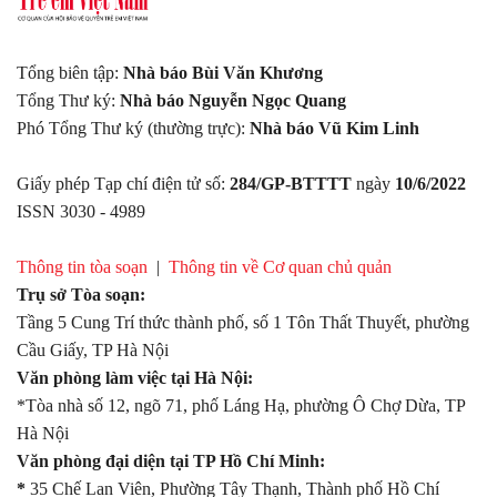
Tổng biên tập:
Nhà báo Bùi Văn Khương
Tổng Thư ký:
Nhà báo Nguyễn Ngọc Quang
Phó Tổng Thư ký (thường trực):
Nhà báo Vũ Kim Linh
Giấy phép Tạp chí điện tử số:
284/GP-BTTTT
ngày
10/6/2022
ISSN 3030 - 4989
Thông tin tòa soạn
|
Thông tin về Cơ quan chủ quản
Trụ sở Tòa soạn:
Tầng 5 Cung Trí thức thành phố, số 1 Tôn Thất Thuyết, phường
Cầu Giấy, TP Hà Nội
Văn phòng làm việc tại Hà Nội:
*Tòa nhà số 12, ngõ 71, phố Láng Hạ, phường Ô Chợ Dừa, TP
Hà Nội
Văn phòng đại diện tại TP Hồ Chí Minh:
*
35 Chế Lan Viên, Phường Tây Thạnh, Thành phố Hồ Chí