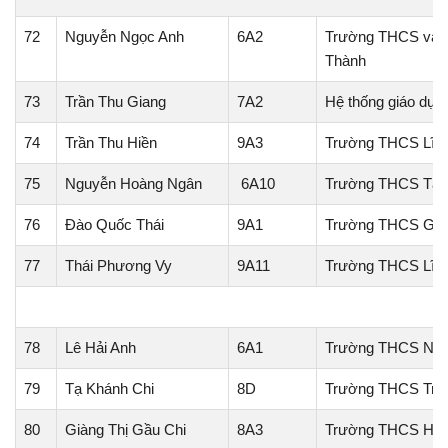
72
Nguyễn Ngọc Anh
6A2
Trường THCS và 
Thành
73
Trần Thu Giang
7A2
Hệ thống giáo dục
74
Trần Thu Hiền
9A3
Trường THCS Lĩn
75
Nguyễn Hoàng Ngân
6A10
Trường THCS Tân
76
Đào Quốc Thái
9A1
Trường THCS Gia
77
Thái Phương Vy
9A11
Trường THCS Lĩn
78
Lê Hải Anh
6A1
Trường THCS Ngũ
79
Tạ Khánh Chi
8D
Trường THCS Trư
80
Giàng Thị Gầu Chi
8A3
Trường THCS Hoà