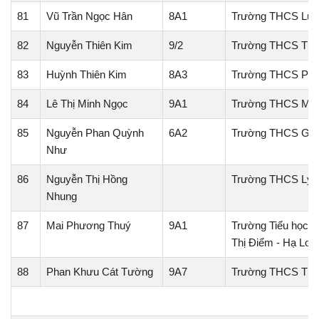
81
Vũ Trần Ngọc Hân
8A1
Trường THCS Lươ
82
Nguyễn Thiên Kim
9/2
Trường THCS Thị 
83
Huỳnh Thiên Kim
8A3
Trường THCS Phư
84
Lê Thị Minh Ngọc
9A1
Trường THCS Min
85
Nguyễn Phan Quỳnh
6A2
Trường THCS Gò 
Như
86
Nguyễn Thị Hồng
Trường THCS Lý 
Nhung
87
Mai Phương Thuý
9A1
Trường Tiểu học,
Thị Điểm - Hạ Lon
88
Phan Khưu Cát Tường
9A7
Trường THCS Thị 