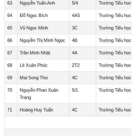
63
Nguyễn Tuấn Anh
5/4
Trường Tiểu học 
64
Đỗ Ngọc Bích
4A5
Trường Tiểu học K
65
Vũ Ngọc Minh
3C
Trường Tiểu học 
66
Nguyễn Thị Minh Ngọc
4B
Trường Tiểu học T
67
Trần Minh Nhật
4A
Trường Tiểu học x
68
Lê Xuân Phúc
2T2
Trường Tiểu học 
69
Mai Song Thư
4C
Trường Tiểu học 
70
Nguyễn Phan Xuân
5/1
Trường Tiểu học 
Trang
71
Hoàng Huy Tuấn
4C
Trường Tiểu học N
H