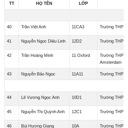
TT
HỌ TÊN
LỚP
H
40
Trần Việt Anh
11CA3
Trường THPT 
41
Nguyễn Ngọc Diệu Linh
12D2
Trường THPT T
42
Trần Hoàng Minh
11 Oxford
Trường THPT C
Amsterdam
43
Nguyễn Bảo Ngọc
11A11
Trường THPT 
44
Lê Vương Ngọc Anh
10D1
Trường THPT 
45
Nguyễn Thị Quỳnh Anh
12C1
Trường THPT
46
Bùi Hương Giang
10A
Trường THPT 