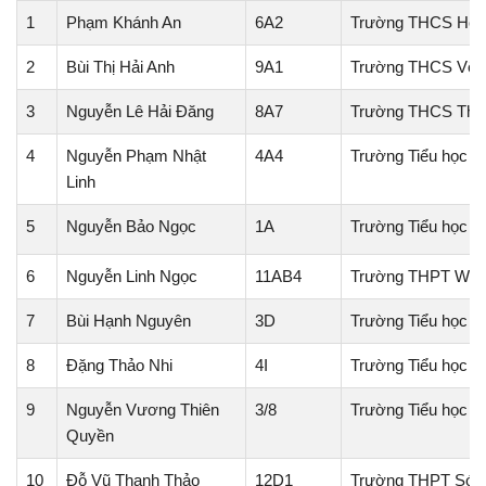
1
Phạm Khánh An
6A2
Trường THCS Hoà
2
Bùi Thị Hải Anh
9A1
Trường THCS Vệ 
3
Nguyễn Lê Hải Đăng
8A7
Trường THCS Thịnh
4
Nguyễn Phạm Nhật
4A4
Trường Tiểu học L
Linh
5
Nguyễn Bảo Ngọc
1A
Trường Tiểu học 
6
Nguyễn Linh Ngọc
11AB4
Trường THPT Well
7
Bùi Hạnh Nguyên
3D
Trường Tiểu học P
8
Đặng Thảo Nhi
4I
Trường Tiểu học L
9
Nguyễn Vương Thiên
3/8
Trường Tiểu học 
Quyền
10
Đỗ Vũ Thanh Thảo
12D1
Trường THPT Sóc