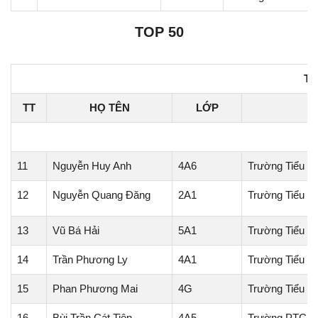
TOP 50
TI
TT
HỌ TÊN
LỚP
H
11
Nguyễn Huy Anh
4A6
Trường Tiểu họ
12
Nguyễn Quang Đăng
2A1
Trường Tiểu h
13
Vũ Bá Hải
5A1
Trường Tiểu h
14
Trần Phương Ly
4A1
Trường Tiểu h
15
Phan Phương Mai
4G
Trường Tiểu h
16
Bùi Trần Cát Tiên
4A5
Trường PTCS 