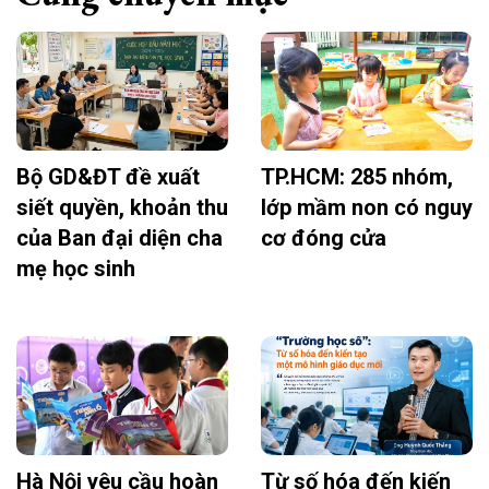
Bộ GD&ĐT đề xuất
TP.HCM: 285 nhóm,
siết quyền, khoản thu
lớp mầm non có nguy
của Ban đại diện cha
cơ đóng cửa
mẹ học sinh
Hà Nội yêu cầu hoàn
Từ số hóa đến kiến