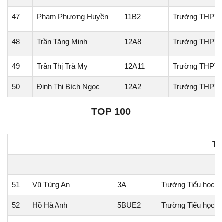
47
Phạm Phương Huyền
11B2
Trường THPT
48
Trần Tăng Minh
12A8
Trường THPT 
49
Trần Thị Trà My
12A11
Trường THPT H
50
Đinh Thị Bích Ngọc
12A2
Trường THPT 
TOP 100
TI
H
51
Vũ Tùng An
3A
Trường Tiểu học T
52
Hồ Hà Anh
5BUE2
Trường Tiểu học