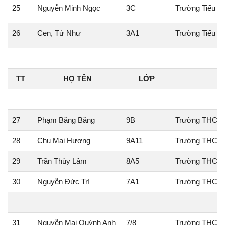
25
Nguyễn Minh Ngọc
3C
Trường Tiểu họ
26
Cen, Tử Như
3A1
Trường Tiểu h
TT
HỌ TÊN
LỚP
H
27
Phạm Băng Băng
9B
Trường THCS 
28
Chu Mai Hương
9A11
Trường THCS 
29
Trần Thùy Lâm
8A5
Trường THCS T
30
Nguyễn Đức Trí
7A1
Trường THCS 
31
Nguyễn Mai Quỳnh Anh
7/8
Trường THCS 