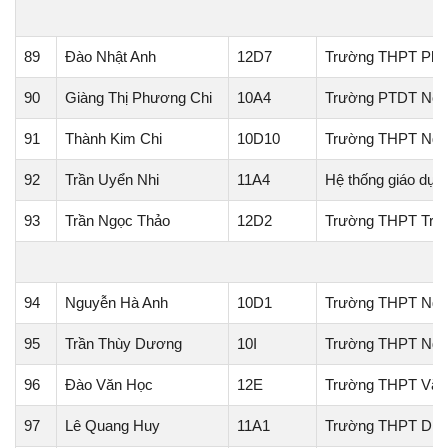
H
89
Đào Nhật Anh
12D7
Trường THPT Phạ
90
Giàng Thị Phương Chi
10A4
Trường PTDT Nội t
91
Thành Kim Chi
10D10
Trường THPT Ngu
92
Trần Uyển Nhi
11A4
Hệ thống giáo dục
93
Trần Ngọc Thảo
12D2
Trường THPT Trần
94
Nguyễn Hà Anh
10D1
Trường THPT Ngu
95
Trần Thùy Dương
10I
Trường THPT Ngu
96
Đào Văn Học
12E
Trường THPT Văn
97
Lê Quang Huy
11A1
Trường THPT Diễ